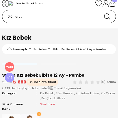
Geri Dön
Geri Dön
Geri Dön
Geri Dön
Geri Dön
k
k
 Ürünleri
iye
 Çorap
iye
tkı, Bere ve Eldiven
Kız Bebek
dy
 Gömlek
sesuarları
Battaniye
Anasayfa
Kız Bebek
Stilim Kız Bebek Elbise 12 Ay - Pembe
orap
ç Giyim
ı, Bere ve Eldiven
Body
Yeni
Stilim Kız Bebek Elbise 12 Ay - Pembe
ise
Kazak
ttaniye
ıtçıtlı Body
%15
₺ 680
₺ 800
Online'a özel fırsat
(0) Yorum
₺ 129
den başlayan taksitlerle!
Taksit Seçenekleri
k
Mont
dy
Çorap ve Patik
Kategori
Kız Bebek
,
Tüm Ürünler
,
Kız Bebek Elbise
,
Kız Çocuk
,
Kız Çocuk Elbise
ömlek
Pantolon
ıtlı Body
astane Çıkışı ve Zıbın Seti
Stok Durumu
Stokta yok
Renk
Giyim
Pijama Takımı
rap ve Patik
Pantolon