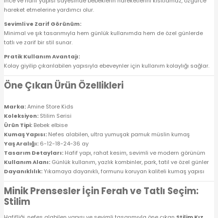
İnce ve hafif yapısı sayesinde bebeklerin hareketlerini kısıtlamaz, özgürce
hareket etmelerine yardımcı olur.
Sevimli ve Zarif Görünüm:
Minimal ve şık tasarımıyla hem günlük kullanımda hem de özel günlerde
tatlı ve zarif bir stil sunar.
Pratik Kullanım Avantajı:
Kolay giyilip çıkarılabilen yapısıyla ebeveynler için kullanım kolaylığı sağlar.
Öne Çıkan Ürün Özellikleri
Marka:
Amine Store Kids
Koleksiyon:
Stilim Serisi
Ürün Tipi:
Bebek elbise
Kumaş Yapısı:
Nefes alabilen, ultra yumuşak pamuk müslin kumaş
Yaş Aralığı:
6-12-18-24-36 ay
Tasarım Detayları:
Hafif yapı, rahat kesim, sevimli ve modern görünüm
Kullanım Alanı:
Günlük kullanım, yazlık kombinler, park, tatil ve özel günler
Dayanıklılık:
Yıkamaya dayanıklı, formunu koruyan kaliteli kumaş yapısı
Minik Prensesler İçin Ferah ve Tatlı Seçim:
Stilim
Hafifliği, nefes alabilen yapısı ve sevimli tasarımıyla öne çıkan
Stilim Kız