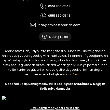
0551 850 0543
0551 850 0543
info@aminestorekids.com
Sipariş Takibi
Amine Store Kids, Bayburt’ta mağazası bulunan ve Türkiye geneline
online satış yapan çocuk giyim markasıdır. Bir annenin “çocuğuma en
iyisi” anlayışıyla kurulan markamız; zıbından hastane çıkışına, kız ve
erkek çocuk giyimden aksesuarlara kadar geniş ürün yelpazesi sunar.
Kalite, konfor ve güveni bir araya getirerek çocuklar için en doğru
seçimleri sizlerle buluşturuyoruz.
Devamı..
Mesafeli Satış Sözleşmesi
Gizlilik Sözleşmesi
KVKK
İade & Değişim
İletişim
Hakkımızda
Bizi Sosyal Medyada Takip Edin