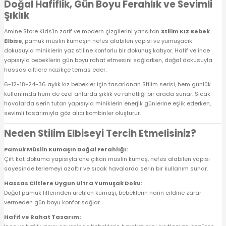
Doğal Hafiflik, Gün Boyu Ferahlık ve Sevimli
 Alt
lum
Şıklık
Amine Store Kids’in zarif ve modern çizgilerini yansıtan
Stilim Kız Bebek
ka ve Taç
Elbise
, pamuk müslin kumaşın nefes alabilen yapısı ve yumuşacık
dokusuyla miniklerin yaz stiline konforlu bir dokunuş katıyor. Hafif ve ince
yapısıyla bebeklerin gün boyu rahat etmesini sağlarken, doğal dokusuyla
lum
hassas ciltlere nazikçe temas eder.
6-12-18-24-36 aylık kız bebekler için tasarlanan Stilim serisi, hem günlük
lek
kullanımda hem de özel anlarda şıklık ve rahatlığı bir arada sunar. Sıcak
havalarda serin tutan yapısıyla miniklerin enerjik günlerine eşlik ederken,
sevimli tasarımıyla göz alıcı kombinler oluşturur.
Neden Stilim Elbiseyi Tercih Etmelisiniz?
Pamuk Müslin Kumaşın Doğal Ferahlığı:
Çift kat dokuma yapısıyla öne çıkan müslin kumaş, nefes alabilen yapısı
sayesinde terlemeyi azaltır ve sıcak havalarda serin bir kullanım sunar.
Hassas Ciltlere Uygun Ultra Yumuşak Doku:
Doğal pamuk liflerinden üretilen kumaşı, bebeklerin narin cildine zarar
vermeden gün boyu konfor sağlar.
Hafif ve Rahat Tasarım: