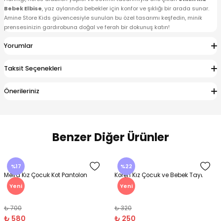
Bebek Elbise
, yaz aylarında bebekler için konfor ve şıklığı bir arada sunar.
Amine Store Kids güvencesiyle sunulan bu özel tasarımı keşfedin, minik
prensesinizin gardırobuna doğal ve ferah bir dokunuş katın!
Yorumlar
Taksit Seçenekleri
Önerileriniz
Benzer Diğer Ürünler
%17
%22
Melra Kız Çocuk Kot Pantolon
Koren Kız Çocuk ve Bebek Tayt
Yeni
Yeni
₺ 700
₺ 320
₺ 580
₺ 250