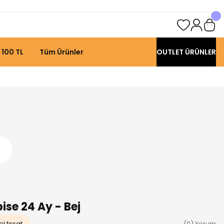
 100 TL
Tüm Ürünler
OUTLET ÜRÜNLER
bise 24 Ay - Bej
l fırsat
(0) Yorum