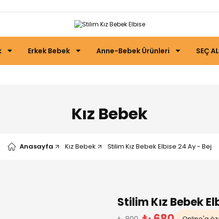
k
Erkek Bebek
Anne-Bebek Ürünleri
SEÇ AL
Kız Bebek
Anasayfa
Kız Bebek
Stilim Kız Bebek Elbise 24 Ay - Bej
Stilim Kız Bebek El
₺ 680
₺ 800
Online'a öze