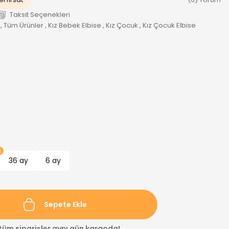
Taksit Seçenekleri
,
Tüm Ürünler
,
Kız Bebek Elbise
,
Kız Çocuk
,
Kız Çocuk Elbise
36 ay
6 ay
Sepete Ekle
 tüm siparişler aynı gün kargoda!