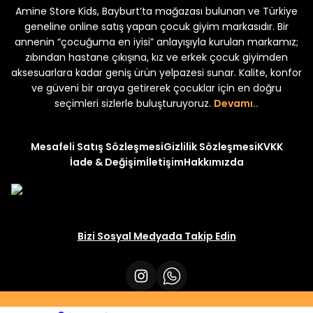
Amine Store Kids, Bayburt’ta mağazası bulunan ve Türkiye
Yeni
Yeni
 250
₺ 250
₺ 250
₺ 320
₺ 320
geneline online satış yapan çocuk giyim markasıdır. Bir
annenin “çocuğuma en iyisi” anlayışıyla kurulan markamız;
zıbından hastane çıkışına, kız ve erkek çocuk giyimden
aksesuarlara kadar geniş ürün yelpazesi sunar. Kalite, konfor
ve güveni bir araya getirerek çocuklar için en doğru
seçimleri sizlerle buluşturuyoruz.
Devamı..
Mesafeli Satış Sözleşmesi
Gizlilik Sözleşmesi
KVKK
İade & Değişim
İletişim
Hakkımızda
Bizi Sosyal Medyada Takip Edin