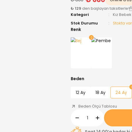
₺ 129
den başlayan taksitlerle!
Kategori
Kız Bebek
Stok Durumu
Stokta var
Renk
Beden
12 Ay
18 Ay
24 Ay
Beden Ölçü Tablosu
Saat 14:00’a kadar ki