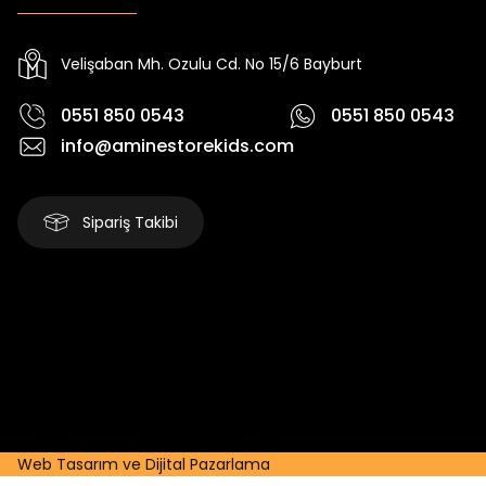
Yeni
Yeni
Yeni
₺ 250
₺ 250
₺
₺ 320
₺ 320
₺ 320
Velişaban Mh. Ozulu Cd. No 15/6 Bayburt
0551 850 0543
0551 850 0543
info@aminestorekids.com
Sipariş Takibi
Web Tasarım ve Dijital Pazarlama