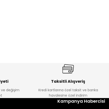
%22
ebek Tayt
Koren Kız Çocuk ve Bebek Tayt
Yeni
₺ 250
₺ 320
yeti
Taksitli Alışveriş
e ve değişim
Kredi kartlarına özel taksit ve banka
t
havalesine özel indirim
Kampanya Habercisi
lum