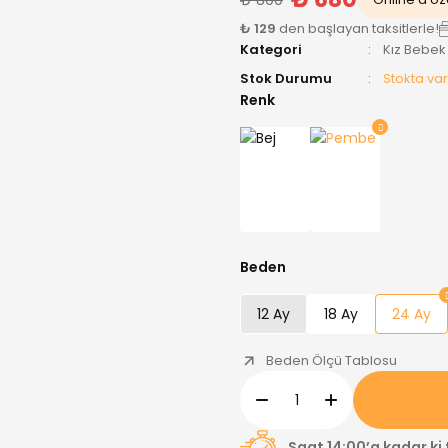
₺ 129
den başlayan taksitlerle!
Kategori
Kız Bebek
Stok Durumu
Stokta var
Renk
Beden
12 Ay
18 Ay
24 Ay
Beden Ölçü Tablosu
Saat 14:00’a kadar ki