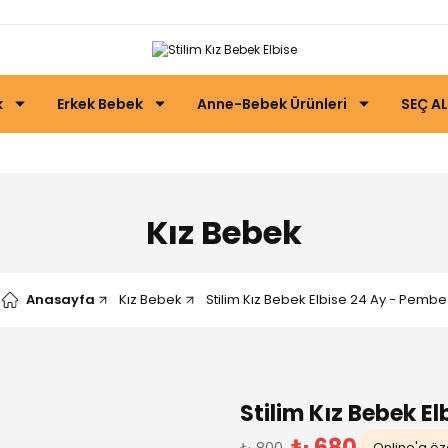
k
Erkek Bebek
Anne-Bebek Ürünleri
SEÇ AL
Kız Bebek
Anasayfa
Kız Bebek
Stilim Kız Bebek Elbise 24 Ay - Pembe
Stilim Kız Bebek E
₺ 680
₺ 800
Online'a öze