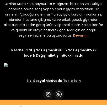
Amine Store Kids, Bayburt’ta mağazası bulunan ve Türkiye
Yeni
Yeni
 250
₺ 250
₺ 250
₺ 320
₺ 320
geneline online satış yapan çocuk giyim markasıdır. Bir
annenin “çocuğuma en iyisi” anlayışıyla kurulan markamız;
zıbından hastane çıkışına, kız ve erkek çocuk giyimden
aksesuarlara kadar geniş ürün yelpazesi sunar. Kalite, konfor
ve güveni bir araya getirerek çocuklar için en doğru
seçimleri sizlerle buluşturuyoruz.
Devamı..
Mesafeli Satış Sözleşmesi
Gizlilik Sözleşmesi
KVKK
İade & Değişim
İletişim
Hakkımızda
Bizi Sosyal Medyada Takip Edin