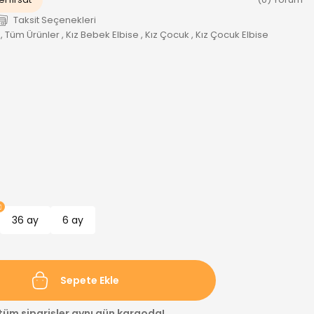
Taksit Seçenekleri
,
Tüm Ürünler
,
Kız Bebek Elbise
,
Kız Çocuk
,
Kız Çocuk Elbise
36 ay
6 ay
Sepete Ekle
 tüm siparişler aynı gün kargoda!