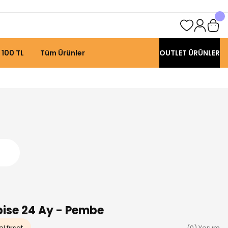
 100 TL
Tüm Ürünler
OUTLET ÜRÜNLER
lbise 24 Ay - Pembe
l fırsat
(0) Yorum