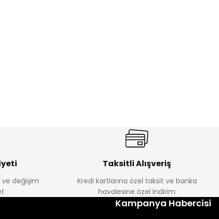
%22
ebek Tayt
Koren Kız Çocuk ve Bebek Tayt
Yeni
₺ 250
₺ 320
yeti
Taksitli Alışveriş
e ve değişim
Kredi kartlarına özel taksit ve banka
t
havalesine özel indirim
Kampanya Habercisi
lum