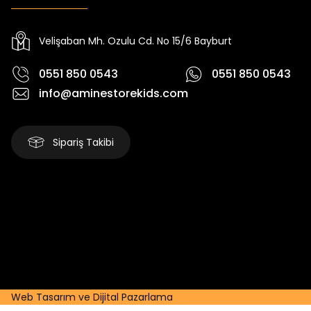
Yeni
Yeni
Yeni
₺ 250
₺ 250
₺
₺ 320
₺ 320
₺ 320
Velişaban Mh. Ozulu Cd. No 15/6 Bayburt
0551 850 0543
0551 850 0543
info@aminestorekids.com
Sipariş Takibi
Web Tasarım ve Dijital Pazarlama