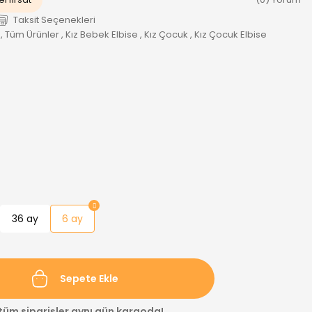
Taksit Seçenekleri
,
Tüm Ürünler
,
Kız Bebek Elbise
,
Kız Çocuk
,
Kız Çocuk Elbise
36 ay
6 ay
Sepete Ekle
 tüm siparişler aynı gün kargoda!