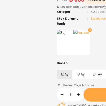
₺ 129
den başlayan taksitlerle!
Kategori
Kız Bebek
Stok Durumu
Stokta var
Renk
Beden
12 Ay
18 Ay
24 Ay
Beden Ölçü Tablosu
Saat 14:00’a kadar ki