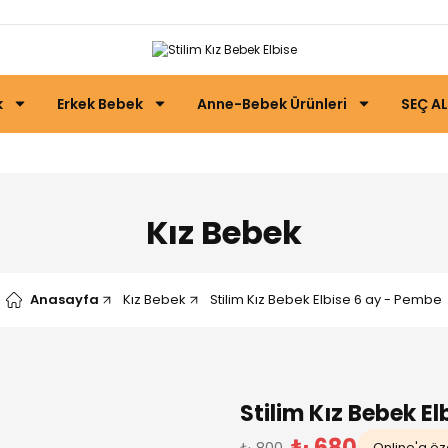
k
Erkek Bebek
Anne-Bebek Ürünleri
SEÇ AL
Kız Bebek
Anasayfa
Kız Bebek
Stilim Kız Bebek Elbise 6 ay - Pembe
Stilim Kız Bebek E
₺ 680
₺ 800
Online'a öze