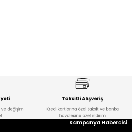
%22
ebek Tayt
Koren Kız Çocuk ve Bebek Tayt
Yeni
₺ 250
₺ 320
yeti
Taksitli Alışveriş
e ve değişim
Kredi kartlarına özel taksit ve banka
t
havalesine özel indirim
Kampanya Habercisi
lum