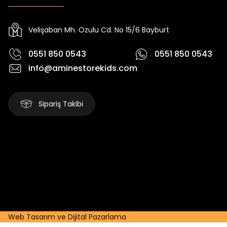
Yeni
Yeni
Yeni
₺ 250
₺ 250
₺
₺ 320
₺ 320
₺ 320
Velişaban Mh. Ozulu Cd. No 15/6 Bayburt
0551 850 0543
0551 850 0543
info@aminestorekids.com
Sipariş Takibi
Web Tasarım ve Dijital Pazarlama