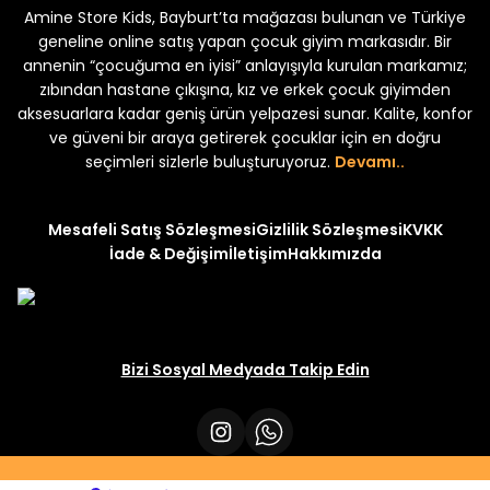
Amine Store Kids, Bayburt’ta mağazası bulunan ve Türkiye
Yeni
Yeni
 250
₺ 250
₺ 250
₺ 320
₺ 320
geneline online satış yapan çocuk giyim markasıdır. Bir
annenin “çocuğuma en iyisi” anlayışıyla kurulan markamız;
zıbından hastane çıkışına, kız ve erkek çocuk giyimden
aksesuarlara kadar geniş ürün yelpazesi sunar. Kalite, konfor
ve güveni bir araya getirerek çocuklar için en doğru
seçimleri sizlerle buluşturuyoruz.
Devamı..
Mesafeli Satış Sözleşmesi
Gizlilik Sözleşmesi
KVKK
İade & Değişim
İletişim
Hakkımızda
Bizi Sosyal Medyada Takip Edin