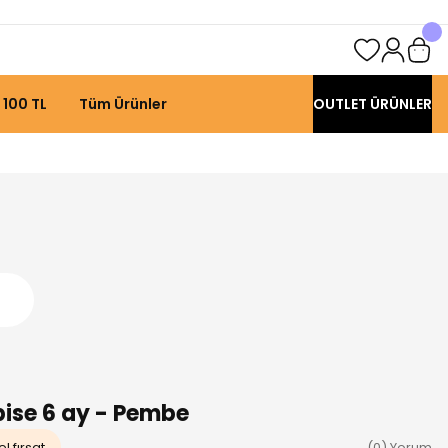
 100 TL
Tüm Ürünler
OUTLET ÜRÜNLER
lbise 6 ay - Pembe
l fırsat
(0) Yorum