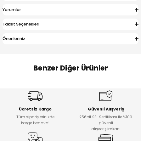
 Alt
lum
Yorumlar
ka ve Taç
Taksit Seçenekleri
lum
Önerileriniz
lek
Benzer Diğer Ürünler
Amine
Amine
%30
%24
Onca Çizgili Erkek Çocuk Şort
Urban Fit Erkek Çocuk Pantolon
Yeni
Yeni
Ücretsiz Kargo
Güvenli Alışveriş
₺ 500
₺ 850
Tüm siparişlerinizde
256bit SSL Sertifikası ile %100
₺ 350
₺ 650
kargo bedava!
güvenli
alışveriş imkanı
Amine
%30