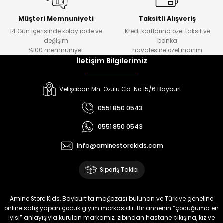
Kampçı Minik Erkek Çocuk 2'li Şortlu Takım
Yeni
Müşteri Memnuniyeti
Taksitli Alışveriş
14 Gün içerisinde kolay iade ve
Kredi kartlarına özel taksit ve
₺ 500
değişim
banka
₺ 350
%100 memnuniyet
havalesine özel indirim
İletişim Bilgilerimiz
Amine
%30
Kampçı Minik Erkek Çocuk 2'li Şortlu Takım
Velişaban Mh. Ozulu Cd. No 15/6 Bayburt
Yeni
0551 850 0543
₺ 500
0551 850 0543
₺ 350
info@aminestorekids.com
Amine
%30
Kampçı Minik Erkek Çocuk 2'li Şortlu Takım
Sipariş Takibi
Yeni
₺ 500
Amine Store Kids, Bayburt’ta mağazası bulunan ve Türkiye geneline
₺ 350
online satış yapan çocuk giyim markasıdır. Bir annenin “çocuğuma en
iyisi” anlayışıyla kurulan markamız; zıbından hastane çıkışına, kız ve