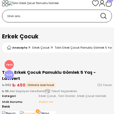
Geri Dön
Geri Dön
Geri Dön
Geri Dön
Geri Dön
k
k
 Ürünleri
iye
 Çorap
iye
tkı, Bere ve Eldiven
Erkek Çocuk
dy
 Gömlek
sesuarları
Battaniye
Anasayfa
Erkek Çocuk
Talin Erkek Çocuk Pamuklu Gömlek 5 Yaş -
orap
ç Giyim
ı, Bere ve Eldiven
Body
Yeni
Talin Erkek Çocuk Pamuklu Gömlek 5 Yaş -
ise
Kazak
ttaniye
ıtçıtlı Body
%20
Lacivert
₺ 450
₺ 562
Online'a özel fırsat
(0) Yorum
k
Mont
dy
Çorap ve Patik
₺ 86
den başlayan taksitlerle!
Taksit Seçenekleri
Kategori
Erkek Çocuk
,
Tüm Ürünler
,
Erkek Çocuk Gömlek
ömlek
Pantolon
ıtlı Body
astane Çıkışı ve Zıbın Seti
Stok Durumu
Stokta var
Renk
Giyim
Pijama Takımı
rap ve Patik
Pantolon