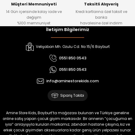
Yeni
Müşteri Memnuniyeti
Taksitli Alışveriş
14 Gün içerisinde kolay iade ve
Kredi kartlarına özel taksit ve
₺ 500
değişim
banka
₺ 350
%100 memnuniyet
havalesine özel indirim
İletişim Bilgilerimiz
Amine
%30
Kampçı Minik Erkek Çocuk 2'li Şortlu Takım
Velişaban Mh. Ozulu Cd. No 15/6 Bayburt
Yeni
0551 850 0543
₺ 500
0551 850 0543
₺ 350
info@aminestorekids.com
Amine
%30
Kampçı Minik Erkek Çocuk 2'li Şortlu Takım
Sipariş Takibi
Yeni
₺ 500
Amine Store Kids, Bayburt’ta mağazası bulunan ve Türkiye geneline
₺ 350
online satış yapan çocuk giyim markasıdır. Bir annenin “çocuğuma en
iyisi” anlayışıyla kurulan markamız; zıbından hastane çıkışına, kız ve
erkek çocuk giyimden aksesuarlara kadar geniş ürün yelpazesi sunar.
Amine