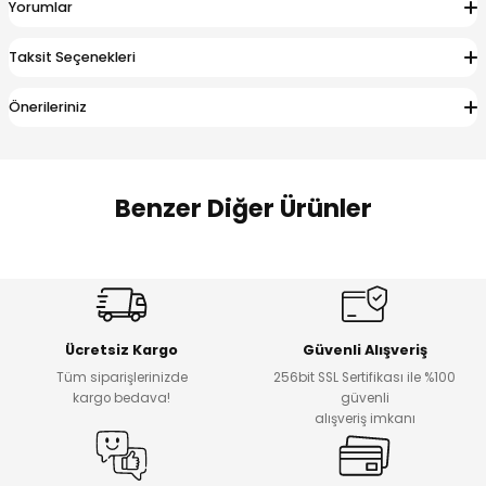
Yorumlar
 Alt
lum
Taksit Seçenekleri
ka ve Taç
Önerileriniz
lum
lek
Benzer Diğer Ürünler
Amine
Amine
%30
%24
Onca Çizgili Erkek Çocuk Şort
Urban Fit Erkek Çocuk Pantolon
Yeni
Yeni
Ücretsiz Kargo
Güvenli Alışveriş
₺ 500
₺ 850
Tüm siparişlerinizde
256bit SSL Sertifikası ile %100
₺ 350
₺ 650
kargo bedava!
güvenli
alışveriş imkanı
Amine
%30
Kampçı Minik Erkek Çocuk 2'li Şortlu Takım