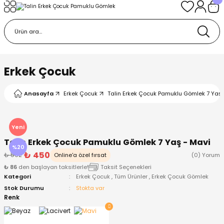
Geri Dön
Geri Dön
Geri Dön
Geri Dön
Geri Dön
k
k
 Ürünleri
iye
 Çorap
iye
tkı, Bere ve Eldiven
Erkek Çocuk
dy
 Gömlek
sesuarları
Battaniye
Anasayfa
Erkek Çocuk
Talin Erkek Çocuk Pamuklu Gömlek 7 Yaş 
orap
ç Giyim
ı, Bere ve Eldiven
Body
Yeni
Talin Erkek Çocuk Pamuklu Gömlek 7 Yaş - Mavi
ise
Kazak
ttaniye
ıtçıtlı Body
%20
₺ 450
₺ 562
Online'a özel fırsat
(0) Yorum
₺ 86
den başlayan taksitlerle!
Taksit Seçenekleri
k
Mont
dy
Çorap ve Patik
Kategori
Erkek Çocuk
,
Tüm Ürünler
,
Erkek Çocuk Gömlek
Stok Durumu
Stokta var
ömlek
Pantolon
ıtlı Body
astane Çıkışı ve Zıbın Seti
Renk
Giyim
Pijama Takımı
rap ve Patik
Pantolon