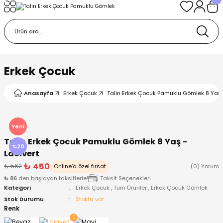
Geri Dön
Geri Dön
Geri Dön
Geri Dön
Geri Dön
k
k
 Ürünleri
iye
 Çorap
iye
tkı, Bere ve Eldiven
Erkek Çocuk
dy
 Gömlek
sesuarları
Battaniye
Anasayfa
Erkek Çocuk
Talin Erkek Çocuk Pamuklu Gömlek 8 Yaş -
orap
ç Giyim
ı, Bere ve Eldiven
Body
Yeni
Talin Erkek Çocuk Pamuklu Gömlek 8 Yaş -
ise
Kazak
ttaniye
ıtçıtlı Body
%20
Lacivert
₺ 450
₺ 562
Online'a özel fırsat
(0) Yorum
k
Mont
dy
Çorap ve Patik
₺ 86
den başlayan taksitlerle!
Taksit Seçenekleri
Kategori
Erkek Çocuk
,
Tüm Ürünler
,
Erkek Çocuk Gömlek
ömlek
Pantolon
ıtlı Body
astane Çıkışı ve Zıbın Seti
Stok Durumu
Stokta var
Renk
Giyim
Pijama Takımı
rap ve Patik
Pantolon