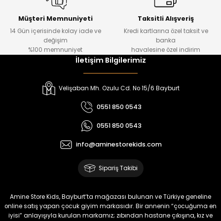
Kampçı Minik Erkek Çocuk 2'li Şortlu Takım
Yeni
Müşteri Memnuniyeti
Taksitli Alışveriş
14 Gün içerisinde kolay iade ve
Kredi kartlarına özel taksit ve
₺ 500
değişim
banka
₺ 350
%100 memnuniyet
havalesine özel indirim
İletişim Bilgilerimiz
Amine
%30
Kampçı Minik Erkek Çocuk 2'li Şortlu Takım
Velişaban Mh. Ozulu Cd. No 15/6 Bayburt
Yeni
0551 850 0543
₺ 500
0551 850 0543
₺ 350
info@aminestorekids.com
Amine
%30
Kampçı Minik Erkek Çocuk 2'li Şortlu Takım
Sipariş Takibi
Yeni
₺ 500
Amine Store Kids, Bayburt’ta mağazası bulunan ve Türkiye geneline
₺ 350
online satış yapan çocuk giyim markasıdır. Bir annenin “çocuğuma en
iyisi” anlayışıyla kurulan markamız; zıbından hastane çıkışına, kız ve