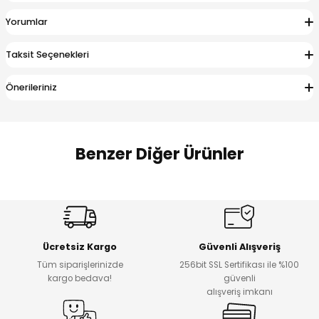
 Alt
lum
Yorumlar
ka ve Taç
Taksit Seçenekleri
lum
Önerileriniz
lek
Benzer Diğer Ürünler
Amine
Amine
%30
%24
Onca Çizgili Erkek Çocuk Şort
Urban Fit Erkek Çocuk Pantolon
Yeni
Yeni
Ücretsiz Kargo
Güvenli Alışveriş
₺ 500
₺ 850
Tüm siparişlerinizde
256bit SSL Sertifikası ile %100
₺ 350
₺ 650
kargo bedava!
güvenli
alışveriş imkanı
Amine
%30