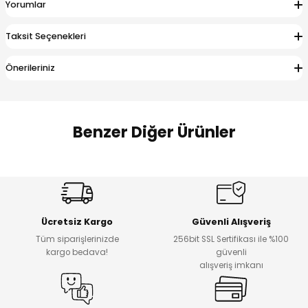
Yorumlar
 Alt
lum
Taksit Seçenekleri
ka ve Taç
Önerileriniz
lum
lek
Benzer Diğer Ürünler
%17
%22
Melra Kız Çocuk Kot Pantolon
Koren Kız Çocuk ve Bebek Tayt
Yeni
Yeni
Ücretsiz Kargo
Güvenli Alışveriş
₺ 700
₺ 320
Tüm siparişlerinizde
256bit SSL Sertifikası ile %100
₺ 580
₺ 250
kargo bedava!
güvenli
alışveriş imkanı
%22
%22
Koren Kız Çocuk ve Bebek Tayt
Koren Kız Çocuk ve Bebek Tayt