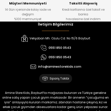
Yeni
Yeni
Müşteri Memnuniyeti
Taksitli Alışveriş
14 Gün içerisinde kolay iade ve
Kredi kartlarına özel taksit ve
₺ 320
₺ 320
değişim
banka
₺ 250
₺ 250
%100 memnuniyet
havalesine özel indirim
İletişim Bilgilerimiz
%22
%22
Koren Kız Çocuk ve Bebek Tayt
Yovin Kız Bebek Tulum
Velişaban Mh. Ozulu Cd. No 15/6 Bayburt
Yeni
Yeni
0551 850 0543
₺ 320
₺ 320
0551 850 0543
₺ 250
₺ 250
info@aminestorekids.com
%22
%22
%22
Zorin Kız Bebek Tulum
Navel Kız Bebek Tulum
Fovin Kız Bebek Tulum
Sipariş Takibi
Yeni
Yeni
Yeni
₺ 320
₺ 320
₺ 320
Amine Store Kids, Bayburt’ta mağazası bulunan ve Türkiye geneline
₺ 250
₺ 250
₺ 250
online satış yapan çocuk giyim markasıdır. Bir annenin “çocuğuma en
iyisi” anlayışıyla kurulan markamız; zıbından hastane çıkışına, kız ve
erkek çocuk giyimden aksesuarlara kadar geniş ürün yelpazesi sunar.