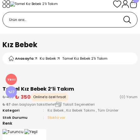
Geri Dön
Geri Dön
Geri Dön
Geri Dön
Geri Dön
k
k
 Ürünleri
iye
 Çorap
iye
tkı, Bere ve Eldiven
Kız Bebek
dy
 Gömlek
sesuarları
Battaniye
Anasayfa
Kız Bebek
Tamel Kız Bebek 2’li Takım
orap
ç Giyim
ı, Bere ve Eldiven
Body
Yeni
Tamel Kız Bebek 2’li Takım
ise
Kazak
ttaniye
ıtçıtlı Body
%17
₺ 350
₺ 420
Online'a özel fırsat
(0) Yorum
₺ 67
den başlayan taksitlerle!
Taksit Seçenekleri
k
Mont
dy
Çorap ve Patik
Kategori
Kız Bebek
,
Kız Bebek Takımı
,
Tüm Ürünler
Stok Durumu
Stokta var
ömlek
Pantolon
ıtlı Body
astane Çıkışı ve Zıbın Seti
Renk
Giyim
Pijama Takımı
rap ve Patik
Pantolon