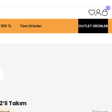
 100 TL
Tüm Ürünler
OUTLET ÜRÜNLER
2’li Takım
 fırsat
(0) Yorum