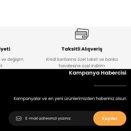
%22
%22
Luvin Erkek Bebek Tulum
Yelza Erkek Bebek Tulum
Yeni
Yeni
₺ 250
₺ 250
₺ 320
₺ 320
yeti
Taksitli Alışveriş
e ve değişim
Kredi kartlarına özel taksit ve banka
t
havalesine özel indirim
Kampanya Habercisi
Kampanyalar ve en yeni ürünlerimizden haberiniz olsun
Kaydet