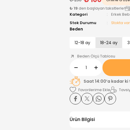
₺ 19
den başlayan taksitlerle!
Kategori
Erkek Be
Stok Durumu
Stokta var
Beden
12-18 ay
18-24 ay
3
Beden Ölçü Tablosu
Saat 14:00’a kadar ki
Tavsiy
Ürün Bilgisi