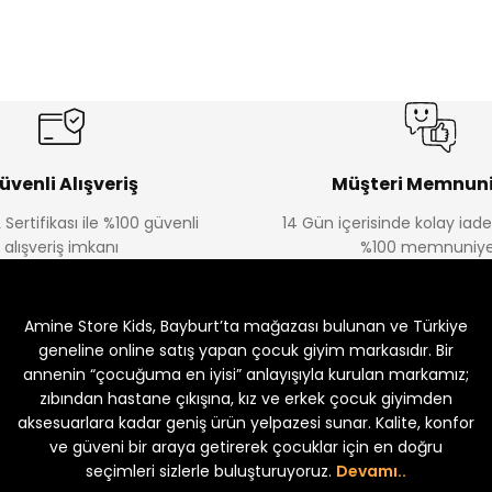
%17
%22
Bagi Erkek Çocuk Kot Pantolon
Luvin Erkek Bebek Tulum
Yeni
Yeni
₺ 580
₺ 250
₺ 700
₺ 320
üvenli Alışveriş
Müşteri Memnuni
 Sertifikası ile %100 güvenli
14 Gün içerisinde kolay iad
alışveriş imkanı
%100 memnuniye
%22
%22
von Erkek Bebek Tulum
Solin Erkek Bebek Tulum
Amine Store Kids, Bayburt’ta mağazası bulunan ve Türkiye
Yeni
Yeni
₺ 250
₺ 250
320
₺ 320
geneline online satış yapan çocuk giyim markasıdır. Bir
annenin “çocuğuma en iyisi” anlayışıyla kurulan markamız;
zıbından hastane çıkışına, kız ve erkek çocuk giyimden
aksesuarlara kadar geniş ürün yelpazesi sunar. Kalite, konfor
ve güveni bir araya getirerek çocuklar için en doğru
seçimleri sizlerle buluşturuyoruz.
Devamı..