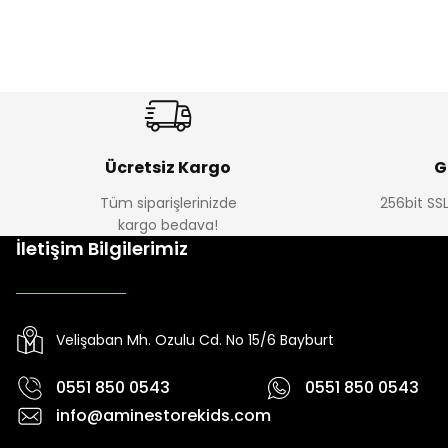
Amine
%30
%17
Cars Erkek Bebek Takımı
Bagi Erkek Çocuk Kot Pantolon
Yeni
Yeni
₺ 350
₺ 580
₺ 500
₺ 700
Ücretsiz Kargo
G
Tüm siparişlerinizde
256bit SSL
kargo bedava!
%22
%22
İletişim Bilgilerimiz
Yovra Erkek Bebek Tulum
Yovra Erkek Bebek Tulum
Ni
Yeni
Yeni
₺ 250
₺ 250
₺ 320
₺ 320
₺ 
Velişaban Mh. Ozulu Cd. No 15/6 Bayburt
0551 850 0543
0551 850 0543
info@aminestorekids.com