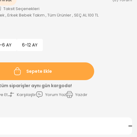
Taksit Seçenekleri
bek
,
Erkek Bebek Takım
,
Tüm Ürünler
,
SEÇ AL 100 TL
-6 AY
6-12 AY
Sepete Ekle
 tüm siparişler aynı gün kargoda!
e Et
Karşılaştır
Yorum Yaz
Yazdır