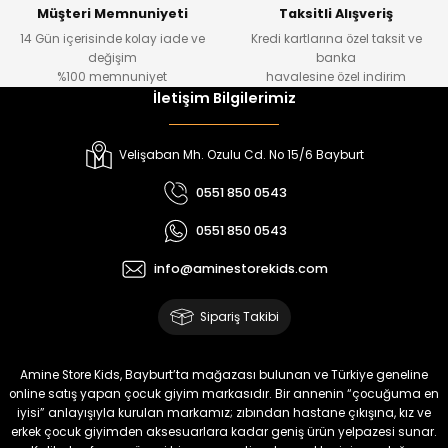
Yeni
Yeni
Müşteri Memnuniyeti
Taksitli Alışveriş
14 Gün içerisinde kolay iade ve
Kredi kartlarına özel taksit ve
₺ 700
₺ 320
değişim
banka
₺ 580
₺ 250
%100 memnuniyet
havalesine özel indirim
İletişim Bilgilerimiz
%22
%22
Luvin Erkek Bebek Tulum
Yelza Erkek Bebek Tulum
Velişaban Mh. Ozulu Cd. No 15/6 Bayburt
Yeni
Yeni
0551 850 0543
₺ 320
₺ 320
0551 850 0543
₺ 250
₺ 250
info@aminestorekids.com
%22
%22
Yovra Erkek Bebek Tulum
Yovra Erkek Bebek Tulum
Sipariş Takibi
Yeni
Yeni
₺ 320
₺ 320
Amine Store Kids, Bayburt’ta mağazası bulunan ve Türkiye geneline
₺ 250
₺ 250
online satış yapan çocuk giyim markasıdır. Bir annenin “çocuğuma en
iyisi” anlayışıyla kurulan markamız; zıbından hastane çıkışına, kız ve
erkek çocuk giyimden aksesuarlara kadar geniş ürün yelpazesi sunar.