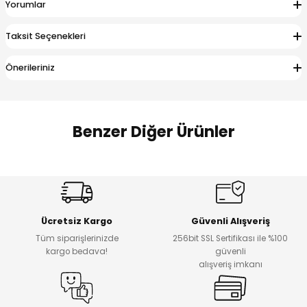
Yorumlar
 Alt
lum
Taksit Seçenekleri
ka ve Taç
Önerileriniz
lum
lek
Benzer Diğer Ürünler
Amine
%30
%17
Cars Erkek Bebek Takımı
Bagi Erkek Çocuk Kot Pantolon
Yeni
Yeni
Ücretsiz Kargo
Güvenli Alışveriş
₺ 500
₺ 700
Tüm siparişlerinizde
256bit SSL Sertifikası ile %100
₺ 350
₺ 580
kargo bedava!
güvenli
alışveriş imkanı
%17
%22
Bagi Erkek Çocuk Kot Pantolon
Luvin Erkek Bebek Tulum