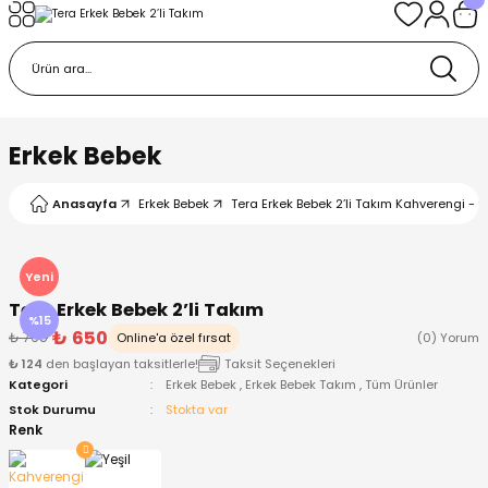
Geri Dön
Geri Dön
Geri Dön
Geri Dön
Geri Dön
k
k
 Ürünleri
iye
 Çorap
iye
tkı, Bere ve Eldiven
Erkek Bebek
dy
 Gömlek
sesuarları
Battaniye
Anasayfa
Erkek Bebek
Tera Erkek Bebek 2’li Takım Kahverengi - 9
orap
ç Giyim
ı, Bere ve Eldiven
Body
Yeni
Tera Erkek Bebek 2’li Takım
ise
Kazak
ttaniye
ıtçıtlı Body
%15
₺ 650
₺ 765
Online'a özel fırsat
(0) Yorum
₺ 124
den başlayan taksitlerle!
Taksit Seçenekleri
k
Mont
dy
Çorap ve Patik
Kategori
Erkek Bebek
,
Erkek Bebek Takım
,
Tüm Ürünler
Stok Durumu
Stokta var
ömlek
Pantolon
ıtlı Body
astane Çıkışı ve Zıbın Seti
Renk
Giyim
Pijama Takımı
rap ve Patik
Pantolon