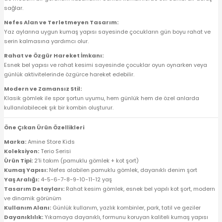
sağlar.
Nefes Alan ve Terletmeyen Tasarım:
Yaz aylarına uygun kumaş yapısı sayesinde çocukların gün boyu rahat ve
serin kalmasına yardımcı olur.
Rahat ve Özgür Hareket İmkanı:
Esnek bel yapısı ve rahat kesimi sayesinde çocuklar oyun oynarken veya
günlük aktivitelerinde özgürce hareket edebilir.
Modern ve Zamansız Stil:
Klasik gömlek ile spor şortun uyumu, hem günlük hem de özel anlarda
kullanılabilecek şık bir kombin oluşturur.
Öne Çıkan Ürün Özellikleri
Marka:
Amine Store Kids
Koleksiyon:
Terio Serisi
Ürün Tipi:
2’li takım (pamuklu gömlek + kot şort)
Kumaş Yapısı:
Nefes alabilen pamuklu gömlek, dayanıklı denim şort
Yaş Aralığı:
4-5-6-7-8-9-10-11-12 yaş
Tasarım Detayları:
Rahat kesim gömlek, esnek bel yapılı kot şort, modern
ve dinamik görünüm
Kullanım Alanı:
Günlük kullanım, yazlık kombinler, park, tatil ve geziler
Dayanıklılık:
Yıkamaya dayanıklı, formunu koruyan kaliteli kumaş yapısı