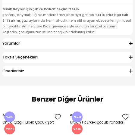
Minik Beyler İçin Şık ve Rahat Seçim: Terio
Konforu, dayanıklılığı ve modern tarzı bir araya getiren
Terio Erkek Çocuk
2’li Takım
, yaz aylarında hem rahatlık hem stil arayan ebeveynler için ideal
bir tercihtir. Amine Store Kids güvencesiyle sunulan bu özel tasarımı
keşfedin, çocuğunuzun stiline enerjik bir dokunuş katın!
Yorumlar
Taksit Seçenekleri
Önerileriniz
Benzer Diğer Ürünler
Amine
Amine
%30
%24
Onca Çizgili Erkek Çocuk Şort
Urban Fit Erkek Çocuk Pantolon
Yeni
Yeni