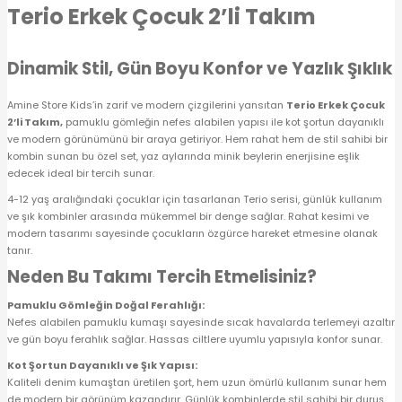
Terio Erkek Çocuk 2’li Takım
 Alt
lum
ka ve Taç
Dinamik Stil, Gün Boyu Konfor ve Yazlık Şıklık
Amine Store Kids’in zarif ve modern çizgilerini yansıtan
Terio Erkek Çocuk
lum
2’li Takım,
pamuklu gömleğin nefes alabilen yapısı ile kot şortun dayanıklı
ve modern görünümünü bir araya getiriyor. Hem rahat hem de stil sahibi bir
lek
kombin sunan bu özel set, yaz aylarında minik beylerin enerjisine eşlik
edecek ideal bir tercih sunar.
4-12 yaş aralığındaki çocuklar için tasarlanan Terio serisi, günlük kullanım
ve şık kombinler arasında mükemmel bir denge sağlar. Rahat kesimi ve
modern tasarımı sayesinde çocukların özgürce hareket etmesine olanak
tanır.
Neden Bu Takımı Tercih Etmelisiniz?
Pamuklu Gömleğin Doğal Ferahlığı:
Nefes alabilen pamuklu kumaşı sayesinde sıcak havalarda terlemeyi azaltır
ve gün boyu ferahlık sağlar. Hassas ciltlere uyumlu yapısıyla konfor sunar.
Kot Şortun Dayanıklı ve Şık Yapısı:
Kaliteli denim kumaştan üretilen şort, hem uzun ömürlü kullanım sunar hem
de modern bir görünüm kazandırır. Günlük kombinlerde stil sahibi bir duruş