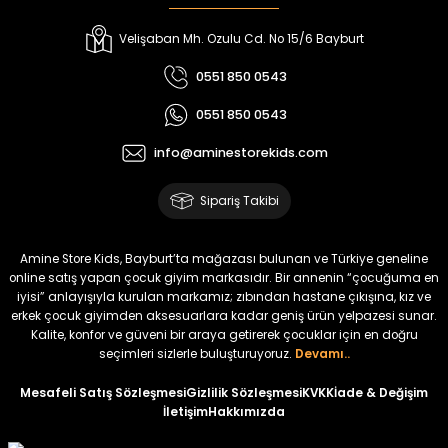
Velişaban Mh. Ozulu Cd. No 15/6 Bayburt
0551 850 0543
0551 850 0543
info@aminestorekids.com
Sipariş Takibi
Amine Store Kids, Bayburt’ta mağazası bulunan ve Türkiye geneline
online satış yapan çocuk giyim markasıdır. Bir annenin “çocuğuma en
iyisi” anlayışıyla kurulan markamız; zıbından hastane çıkışına, kız ve
erkek çocuk giyimden aksesuarlara kadar geniş ürün yelpazesi sunar.
Kalite, konfor ve güveni bir araya getirerek çocuklar için en doğru
seçimleri sizlerle buluşturuyoruz.
Devamı..
Mesafeli Satış Sözleşmesi
Gizlilik Sözleşmesi
KVKK
İade & Değişim
İletişim
Hakkımızda