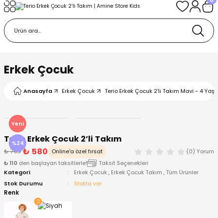
Geri Dön
Geri Dön
Geri Dön
Geri Dön
Geri Dön
k
k
 Ürünleri
iye
 Çorap
iye
tkı, Bere ve Eldiven
Erkek Çocuk
dy
 Gömlek
sesuarları
Battaniye
Anasayfa
Erkek Çocuk
Terio Erkek Çocuk 2’li Takım Mavi - 4 Yaş
orap
ç Giyim
ı, Bere ve Eldiven
Body
Yeni
Terio Erkek Çocuk 2’li Takım
ise
Kazak
ttaniye
ıtçıtlı Body
%24
₺ 580
₺ 763
Online'a özel fırsat
(0) Yorum
₺ 110
den başlayan taksitlerle!
Taksit Seçenekleri
k
Mont
dy
Çorap ve Patik
Kategori
Erkek Çocuk
,
Erkek Çocuk Takım
,
Tüm Ürünler
Stok Durumu
Stokta var
ömlek
Pantolon
ıtlı Body
astane Çıkışı ve Zıbın Seti
Renk
Giyim
Pijama Takımı
rap ve Patik
Pantolon