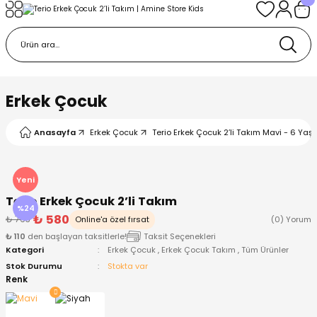
Geri Dön
Geri Dön
Geri Dön
Geri Dön
Geri Dön
k
k
 Ürünleri
iye
 Çorap
iye
tkı, Bere ve Eldiven
Erkek Çocuk
dy
 Gömlek
sesuarları
Battaniye
Anasayfa
Erkek Çocuk
Terio Erkek Çocuk 2’li Takım Mavi - 6 Yaş
orap
ç Giyim
ı, Bere ve Eldiven
Body
Yeni
Terio Erkek Çocuk 2’li Takım
ise
Kazak
ttaniye
ıtçıtlı Body
%24
₺ 580
₺ 763
Online'a özel fırsat
(0) Yorum
₺ 110
den başlayan taksitlerle!
Taksit Seçenekleri
k
Mont
dy
Çorap ve Patik
Kategori
Erkek Çocuk
,
Erkek Çocuk Takım
,
Tüm Ürünler
Stok Durumu
Stokta var
ömlek
Pantolon
ıtlı Body
astane Çıkışı ve Zıbın Seti
Renk
Giyim
Pijama Takımı
rap ve Patik
Pantolon