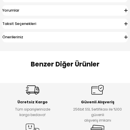
 Alt
lum
Yorumlar
ka ve Taç
Taksit Seçenekleri
lum
Önerileriniz
lek
Benzer Diğer Ürünler
Amine
Amine
%30
%24
Onca Çizgili Erkek Çocuk Şort
Urban Fit Erkek Çocuk Pantolon
Yeni
Yeni
Ücretsiz Kargo
Güvenli Alışveriş
₺ 500
₺ 850
Tüm siparişlerinizde
256bit SSL Sertifikası ile %100
₺ 350
₺ 650
kargo bedava!
güvenli
alışveriş imkanı
Amine
%30