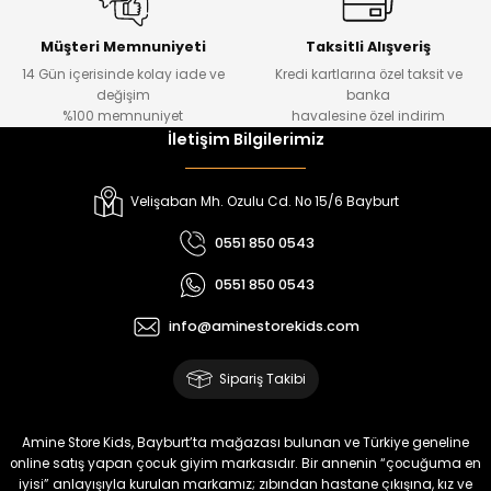
Kampçı Minik Erkek Çocuk 2'li Şortlu Takım
Yeni
Müşteri Memnuniyeti
Taksitli Alışveriş
14 Gün içerisinde kolay iade ve
Kredi kartlarına özel taksit ve
₺ 500
değişim
banka
₺ 350
%100 memnuniyet
havalesine özel indirim
İletişim Bilgilerimiz
Amine
%30
Kampçı Minik Erkek Çocuk 2'li Şortlu Takım
Velişaban Mh. Ozulu Cd. No 15/6 Bayburt
Yeni
0551 850 0543
₺ 500
0551 850 0543
₺ 350
info@aminestorekids.com
Amine
%30
Kampçı Minik Erkek Çocuk 2'li Şortlu Takım
Sipariş Takibi
Yeni
₺ 500
Amine Store Kids, Bayburt’ta mağazası bulunan ve Türkiye geneline
₺ 350
online satış yapan çocuk giyim markasıdır. Bir annenin “çocuğuma en
iyisi” anlayışıyla kurulan markamız; zıbından hastane çıkışına, kız ve