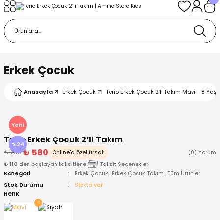
Geri Dön
Geri Dön
Geri Dön
Geri Dön
Geri Dön
k
k
 Ürünleri
iye
 Çorap
iye
tkı, Bere ve Eldiven
Erkek Çocuk
dy
 Gömlek
sesuarları
Battaniye
Anasayfa
Erkek Çocuk
Terio Erkek Çocuk 2’li Takım Mavi - 8 Yaş
orap
ç Giyim
ı, Bere ve Eldiven
Body
Yeni
Terio Erkek Çocuk 2’li Takım
ise
Kazak
ttaniye
ıtçıtlı Body
%24
₺ 580
₺ 763
Online'a özel fırsat
(0) Yorum
₺ 110
den başlayan taksitlerle!
Taksit Seçenekleri
k
Mont
dy
Çorap ve Patik
Kategori
Erkek Çocuk
,
Erkek Çocuk Takım
,
Tüm Ürünler
Stok Durumu
Stokta var
ömlek
Pantolon
ıtlı Body
astane Çıkışı ve Zıbın Seti
Renk
Giyim
Pijama Takımı
rap ve Patik
Pantolon