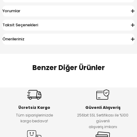
 Alt
lum
Yorumlar
ka ve Taç
Taksit Seçenekleri
lum
Önerileriniz
lek
Benzer Diğer Ürünler
Amine
Amine
%30
%24
Onca Çizgili Erkek Çocuk Şort
Urban Fit Erkek Çocuk Pantolon
Yeni
Yeni
Ücretsiz Kargo
Güvenli Alışveriş
₺ 500
₺ 850
Tüm siparişlerinizde
256bit SSL Sertifikası ile %100
₺ 350
₺ 650
kargo bedava!
güvenli
alışveriş imkanı
Amine
%30