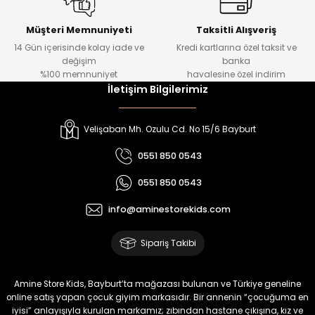
Kampçı Minik Erkek Çocuk 2'li Şortlu Takım
Yeni
Müşteri Memnuniyeti
Taksitli Alışveriş
14 Gün içerisinde kolay iade ve
Kredi kartlarına özel taksit ve
₺ 500
değişim
banka
₺ 350
%100 memnuniyet
havalesine özel indirim
İletişim Bilgilerimiz
Amine
%30
Kampçı Minik Erkek Çocuk 2'li Şortlu Takım
Velişaban Mh. Ozulu Cd. No 15/6 Bayburt
Yeni
0551 850 0543
₺ 500
0551 850 0543
₺ 350
info@aminestorekids.com
Amine
%30
Kampçı Minik Erkek Çocuk 2'li Şortlu Takım
Sipariş Takibi
Yeni
₺ 500
Amine Store Kids, Bayburt’ta mağazası bulunan ve Türkiye geneline
₺ 350
online satış yapan çocuk giyim markasıdır. Bir annenin “çocuğuma en
iyisi” anlayışıyla kurulan markamız; zıbından hastane çıkışına, kız ve