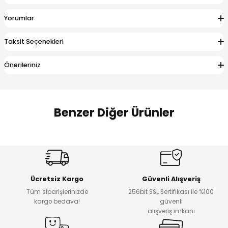
 Alt
lum
Yorumlar
ka ve Taç
Taksit Seçenekleri
lum
Önerileriniz
lek
Benzer Diğer Ürünler
Amine
Amine
%30
%24
Onca Çizgili Erkek Çocuk Şort
Urban Fit Erkek Çocuk Pantolon
Yeni
Yeni
Ücretsiz Kargo
Güvenli Alışveriş
₺ 500
₺ 850
Tüm siparişlerinizde
256bit SSL Sertifikası ile %100
₺ 350
₺ 650
kargo bedava!
güvenli
alışveriş imkanı
Amine
%30