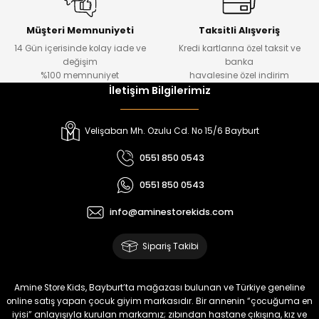
Kampçı Minik Erkek Çocuk 2'li Şortlu Takım
Yeni
Müşteri Memnuniyeti
Taksitli Alışveriş
14 Gün içerisinde kolay iade ve
Kredi kartlarına özel taksit ve
₺ 500
değişim
banka
₺ 350
%100 memnuniyet
havalesine özel indirim
İletişim Bilgilerimiz
Amine
%30
Kampçı Minik Erkek Çocuk 2'li Şortlu Takım
Velişaban Mh. Ozulu Cd. No 15/6 Bayburt
Yeni
0551 850 0543
₺ 500
0551 850 0543
₺ 350
info@aminestorekids.com
Amine
%30
Kampçı Minik Erkek Çocuk 2'li Şortlu Takım
Sipariş Takibi
Yeni
₺ 500
Amine Store Kids, Bayburt’ta mağazası bulunan ve Türkiye geneline
₺ 350
online satış yapan çocuk giyim markasıdır. Bir annenin “çocuğuma en
iyisi” anlayışıyla kurulan markamız; zıbından hastane çıkışına, kız ve