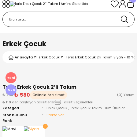
Geri Dön
Geri Dön
Geri Dön
Geri Dön
Geri Dön
k
k
 Ürünleri
iye
 Çorap
iye
tkı, Bere ve Eldiven
Erkek Çocuk
dy
 Gömlek
sesuarları
Battaniye
Anasayfa
Erkek Çocuk
Terio Erkek Çocuk 2’li Takım Siyah - 10 Ya
orap
ç Giyim
ı, Bere ve Eldiven
Body
Yeni
Terio Erkek Çocuk 2’li Takım
ise
Kazak
ttaniye
ıtçıtlı Body
%24
₺ 580
₺ 763
Online'a özel fırsat
(0) Yorum
₺ 110
den başlayan taksitlerle!
Taksit Seçenekleri
k
Mont
dy
Çorap ve Patik
Kategori
Erkek Çocuk
,
Erkek Çocuk Takım
,
Tüm Ürünler
Stok Durumu
Stokta var
ömlek
Pantolon
ıtlı Body
astane Çıkışı ve Zıbın Seti
Renk
Giyim
Pijama Takımı
rap ve Patik
Pantolon