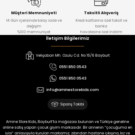
Kampçı Minik Erkek Çocuk 2'li Şortlu Takım
Yeni
Müşteri Memnuniyeti
Taksitli Alışveriş
14 Gün içerisinde kolay iade ve
Kredi kartlarına özel taksit ve
₺ 500
değişim
banka
₺ 350
%100 memnuniyet
havalesine özel indirim
İletişim Bilgilerimiz
Amine
%30
Kampçı Minik Erkek Çocuk 2'li Şortlu Takım
Velişaban Mh. Ozulu Cd. No 15/6 Bayburt
Yeni
0551 850 0543
₺ 500
0551 850 0543
₺ 350
info@aminestorekids.com
Amine
%30
Kampçı Minik Erkek Çocuk 2'li Şortlu Takım
Sipariş Takibi
Yeni
₺ 500
Amine Store Kids, Bayburt’ta mağazası bulunan ve Türkiye geneline
₺ 350
online satış yapan çocuk giyim markasıdır. Bir annenin “çocuğuma en
iyisi” anlayışıyla kurulan markamız; zıbından hastane çıkışına, kız ve