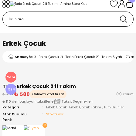
Geri Dön
Geri Dön
Geri Dön
Geri Dön
Geri Dön
k
k
 Ürünleri
iye
 Çorap
iye
tkı, Bere ve Eldiven
Erkek Çocuk
dy
 Gömlek
sesuarları
Battaniye
Anasayfa
Erkek Çocuk
Terio Erkek Çocuk 2’li Takım Siyah - 7 Yaş
orap
ç Giyim
ı, Bere ve Eldiven
Body
Yeni
Terio Erkek Çocuk 2’li Takım
ise
Kazak
ttaniye
ıtçıtlı Body
%24
₺ 580
₺ 763
Online'a özel fırsat
(0) Yorum
₺ 110
den başlayan taksitlerle!
Taksit Seçenekleri
k
Mont
dy
Çorap ve Patik
Kategori
Erkek Çocuk
,
Erkek Çocuk Takım
,
Tüm Ürünler
Stok Durumu
Stokta var
ömlek
Pantolon
ıtlı Body
astane Çıkışı ve Zıbın Seti
Renk
Giyim
Pijama Takımı
rap ve Patik
Pantolon