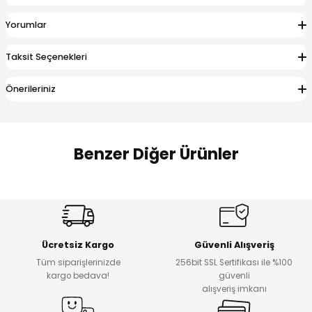
 Alt
lum
Yorumlar
ka ve Taç
Taksit Seçenekleri
lum
Önerileriniz
lek
Benzer Diğer Ürünler
Amine
Amine
%30
%24
Onca Çizgili Erkek Çocuk Şort
Urban Fit Erkek Çocuk Pantolon
Yeni
Yeni
Ücretsiz Kargo
Güvenli Alışveriş
₺ 500
₺ 850
Tüm siparişlerinizde
256bit SSL Sertifikası ile %100
₺ 350
₺ 650
kargo bedava!
güvenli
alışveriş imkanı
Amine
%30