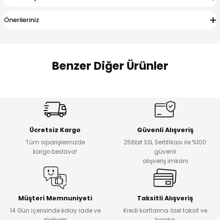
 Alt
lum
Önerileriniz
ka ve Taç
lum
Benzer Diğer Ürünler
lek
Amine
%27
%14
Dantelya Kız Çocuk Tişört
Puba Unisex Kot 3’lü Takım
Yeni
Yeni
Ücretsiz Kargo
Güvenli Alışveriş
₺ 450
₺ 1.800
Tüm siparişlerinizde
256bit SSL Sertifikası ile %100
₺ 330
₺ 1.550
kargo bedava!
güvenli
alışveriş imkanı
%20
%19
Urban Kız Çocuk Süveterli Tunik Gömlek
Navi Kız Çocuk Kot Pantolon
Yeni
Yeni
Müşteri Memnuniyeti
Taksitli Alışveriş
14 Gün içerisinde kolay iade ve
Kredi kartlarına özel taksit ve
₺ 1.000
₺ 800