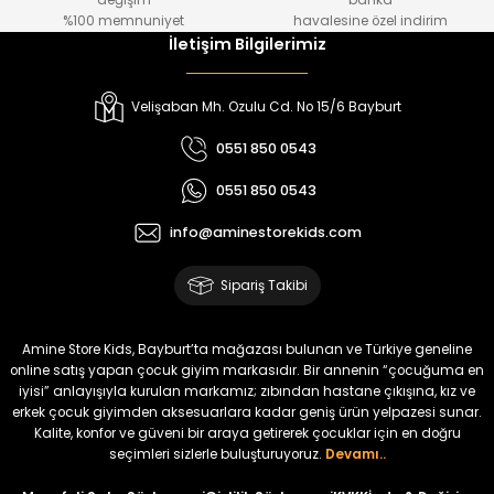
değişim
banka
₺ 800
₺ 650
%100 memnuniyet
havalesine özel indirim
İletişim Bilgilerimiz
%17
%15
Melra Kız Çocuk Kot Pantolon
Tivon Kız Çocuk 3’lü Takım
Velişaban Mh. Ozulu Cd. No 15/6 Bayburt
Yeni
Yeni
0551 850 0543
₺ 700
₺ 2.750
0551 850 0543
₺ 580
₺ 2.340
info@aminestorekids.com
%22
%22
Koren Kız Çocuk ve Bebek Tayt
Koren Kız Çocuk ve Bebek Tayt
Sipariş Takibi
Yeni
Yeni
₺ 320
₺ 320
Amine Store Kids, Bayburt’ta mağazası bulunan ve Türkiye geneline
₺ 250
₺ 250
online satış yapan çocuk giyim markasıdır. Bir annenin “çocuğuma en
iyisi” anlayışıyla kurulan markamız; zıbından hastane çıkışına, kız ve
erkek çocuk giyimden aksesuarlara kadar geniş ürün yelpazesi sunar.
%22
%22
Kalite, konfor ve güveni bir araya getirerek çocuklar için en doğru
Koren Kız Çocuk ve Bebek Tayt
Koren Kız Çocuk ve Bebek Tayt
seçimleri sizlerle buluşturuyoruz.
Devamı..
Yeni
Yeni