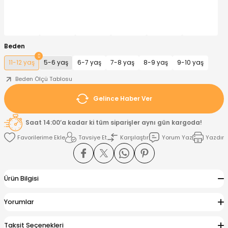
nt
Sweatshirt
ise
Pijama Takımı
Beden
ntolon
-Shirt
k
Salopet
11-12 yaş
5-6 yaş
6-7 yaş
7-8 yaş
8-9 yaş
9-10 yaş
jama Takımı
Takım
tane Çıkışı ve Zıbın Seti
-shirt
Beden Ölçü Tablosu
Gelince Haber Ver
lopet
Takım Elbise
ntolon
Takım
Saat 14:00’a kadar ki tüm siparişler aynı gün kargoda!
eatshirt
ek Alt
jama Takımı
ek Alt
Tavsiye Et
Karşılaştır
Yorum Yaz
Yazdır
hirt
lopet
Tulum
Ürün Bilgisi
kım
kımı
Yorumlar
yt
 Alt
Taksit Seçenekleri