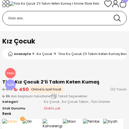
Geri Dön
Geri Dön
Geri Dön
Geri Dön
Geri Dön
k
k
 Ürünleri
iye
 Çorap
iye
tkı, Bere ve Eldiven
Kız Çocuk
dy
 Gömlek
sesuarları
Battaniye
Anasayfa
Kız Çocuk
Tina Kız Çocuk 2’li Takım Keten Kumaş Bordo
orap
ç Giyim
ı, Bere ve Eldiven
Body
Yeni
Tina Kız Çocuk 2’li Takım Keten Kumaş
ise
Kazak
ttaniye
ıtçıtlı Body
%20
₺ 450
₺ 562
Online'a özel fırsat
(0) Yorum
₺ 86
den başlayan taksitlerle!
Taksit Seçenekleri
k
Mont
dy
Çorap ve Patik
Kategori
Kız Çocuk
,
Kız Çocuk Takım
,
Tüm Ürünler
Stok Durumu
Stokta yok
ömlek
Pantolon
ıtlı Body
astane Çıkışı ve Zıbın Seti
Renk
Giyim
Pijama Takımı
rap ve Patik
Pantolon