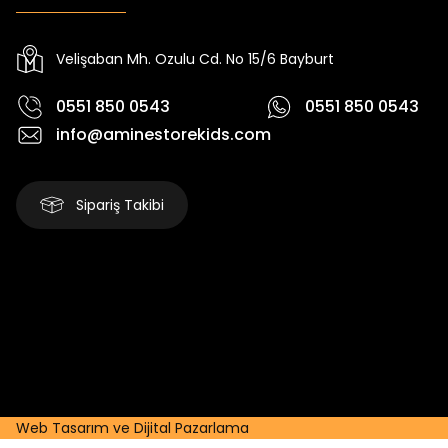
Yeni
Yeni
₺ 2.340
₺ 250
₺ 2.750
₺ 320
Velişaban Mh. Ozulu Cd. No 15/6 Bayburt
0551 850 0543
0551 850 0543
info@aminestorekids.com
Sipariş Takibi
Web Tasarım ve Dijital Pazarlama