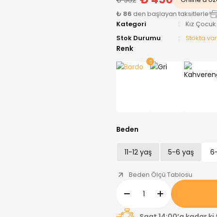
₺ 86
den başlayan taksitlerle!
Kategori
Kız Çocuk
Stok Durumu
Stokta var
Renk
Beden
11-12 yaş
5-6 yaş
6
Beden Ölçü Tablosu
Saat 14:00’a kadar ki