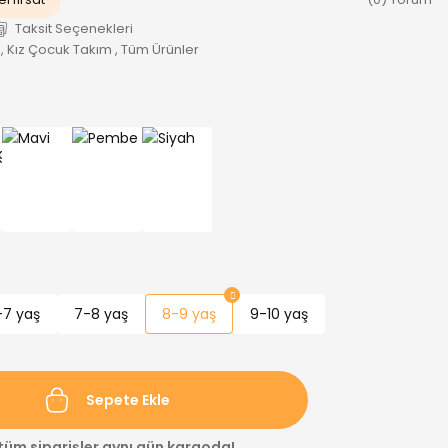
Taksit Seçenekleri
,
Kız Çocuk Takım
,
Tüm Ürünler
-7 yaş
7-8 yaş
8-9 yaş
9-10 yaş
Sepete Ekle
 tüm siparişler aynı gün kargoda!