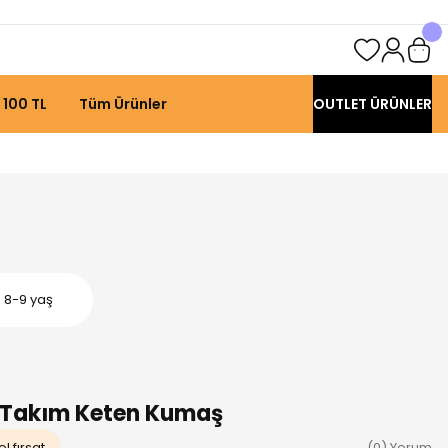
 100 TL
Tüm Ürünler
OUTLET ÜRÜNLER
 8-9 yaş
li Takım Keten Kumaş
l fırsat
(0) Yorum