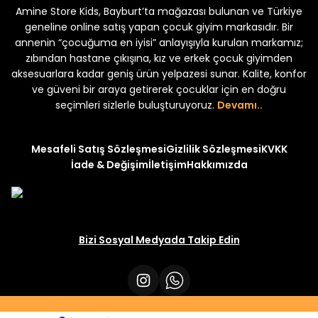
Amine Store Kids, Bayburt’ta mağazası bulunan ve Türkiye
Yeni
Yeni
₺ 250
₺ 250
₺ 320
₺ 320
geneline online satış yapan çocuk giyim markasıdır. Bir
annenin “çocuğuma en iyisi” anlayışıyla kurulan markamız;
zıbından hastane çıkışına, kız ve erkek çocuk giyimden
aksesuarlara kadar geniş ürün yelpazesi sunar. Kalite, konfor
ve güveni bir araya getirerek çocuklar için en doğru
seçimleri sizlerle buluşturuyoruz.
Devamı..
Mesafeli Satış Sözleşmesi
Gizlilik Sözleşmesi
KVKK
İade & Değişim
İletişim
Hakkımızda
Bizi Sosyal Medyada Takip Edin