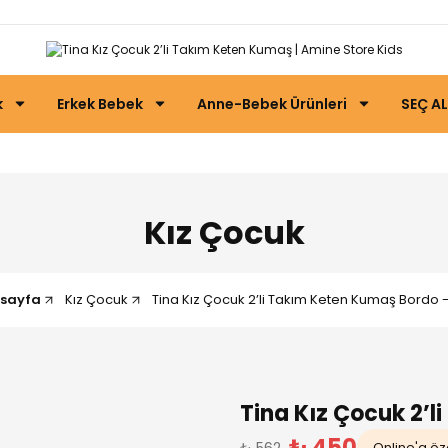
k
Erkek Bebek
Anne-Bebek Ürünleri
SEÇ AL
Kız Çocuk
sayfa
Kız Çocuk
Tina Kız Çocuk 2’li Takım Keten Kumaş Bordo -
Tina Kız Çocuk 2’
₺ 450
₺ 562
Online'a öze