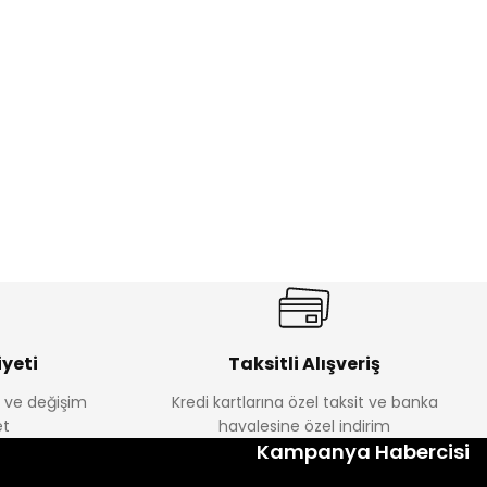
%17
antolon
Melra Kız Çocuk Kot Pantolon
Yeni
₺ 580
₺ 700
yeti
Taksitli Alışveriş
e ve değişim
Kredi kartlarına özel taksit ve banka
t
havalesine özel indirim
%22
Kampanya Habercisi
k Tayt
Koren Kız Çocuk ve Bebek Tayt