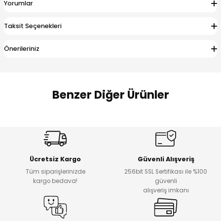
Yorumlar
 Alt
lum
Taksit Seçenekleri
ka ve Taç
Önerileriniz
lum
lek
Benzer Diğer Ürünler
Amine
%27
%14
Dantelya Kız Çocuk Tişört
Puba Unisex Kot 3’lü Takım
Yeni
Yeni
Ücretsiz Kargo
Güvenli Alışveriş
₺ 450
₺ 1.800
Tüm siparişlerinizde
256bit SSL Sertifikası ile %100
₺ 330
₺ 1.550
kargo bedava!
güvenli
alışveriş imkanı
%20
%19
Urban Kız Çocuk Süveterli Tunik Gömlek
Navi Kız Çocuk Kot Pantolon