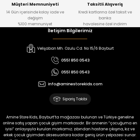
Yeni
Yeni
Müşteri Memnuniyeti
Taksitli Alışveriş
14 Gün içerisinde kolay iade ve
Kredi kartlarına özel taksit ve
₺ 1.000
₺ 800
değişim
banka
₺ 800
₺ 650
%100 memnuniyet
havalesine özel indirim
İletişim Bilgilerimiz
%17
%15
Melra Kız Çocuk Kot Pantolon
Tivon Kız Çocuk 3’lü Takım
Velişaban Mh. Ozulu Cd. No 15/6 Bayburt
Yeni
Yeni
0551 850 0543
₺ 700
₺ 2.750
0551 850 0543
₺ 580
₺ 2.340
info@aminestorekids.com
%22
%22
Koren Kız Çocuk ve Bebek Tayt
Koren Kız Çocuk ve Bebek Tayt
Sipariş Takibi
Yeni
Yeni
₺ 320
₺ 320
Amine Store Kids, Bayburt’ta mağazası bulunan ve Türkiye geneline
₺ 250
₺ 250
online satış yapan çocuk giyim markasıdır. Bir annenin “çocuğuma en
iyisi” anlayışıyla kurulan markamız; zıbından hastane çıkışına, kız ve
erkek çocuk giyimden aksesuarlara kadar geniş ürün yelpazesi sunar.