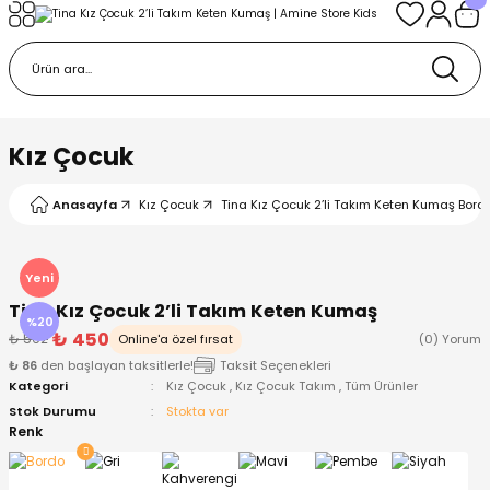
Geri Dön
Geri Dön
Geri Dön
Geri Dön
Geri Dön
k
k
 Ürünleri
iye
 Çorap
iye
tkı, Bere ve Eldiven
Kız Çocuk
dy
 Gömlek
sesuarları
Battaniye
Anasayfa
Kız Çocuk
Tina Kız Çocuk 2’li Takım Keten Kumaş Bord
orap
ç Giyim
ı, Bere ve Eldiven
Body
Yeni
Tina Kız Çocuk 2’li Takım Keten Kumaş
ise
Kazak
ttaniye
ıtçıtlı Body
%20
₺ 450
₺ 562
Online'a özel fırsat
(0) Yorum
₺ 86
den başlayan taksitlerle!
Taksit Seçenekleri
k
Mont
dy
Çorap ve Patik
Kategori
Kız Çocuk
,
Kız Çocuk Takım
,
Tüm Ürünler
Stok Durumu
Stokta var
ömlek
Pantolon
ıtlı Body
astane Çıkışı ve Zıbın Seti
Renk
Giyim
Pijama Takımı
rap ve Patik
Pantolon