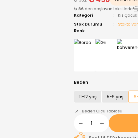
₺ 86
den başlayan taksitlerle!
Kategori
Kız Çocuk
Stok Durumu
Stokta var
Renk
Beden
11-12 yaş
5-6 yaş
6
Beden Ölçü Tablosu
Saat 14:00’a kadar ki