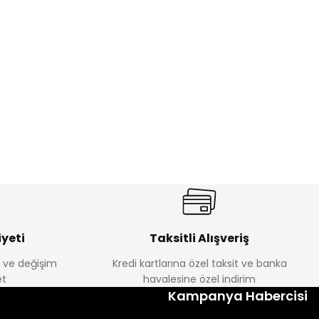
%17
antolon
Melra Kız Çocuk Kot Pantolon
Yeni
₺ 580
₺ 700
yeti
Taksitli Alışveriş
e ve değişim
Kredi kartlarına özel taksit ve banka
t
havalesine özel indirim
%22
Kampanya Habercisi
k Tayt
Koren Kız Çocuk ve Bebek Tayt