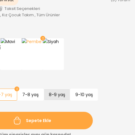
Taksit Seçenekleri
,
Kız Çocuk Takım
,
Tüm Ürünler
-7 yaş
7-8 yaş
8-9 yaş
9-10 yaş
Sepete Ekle
 tüm siparişler aynı gün kargoda!