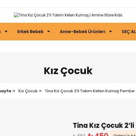
k
Erkek Bebek
Anne-Bebek Ürünleri
SEÇ AL
Kız Çocuk
sayfa
Kız Çocuk
Tina Kız Çocuk 2’li Takım Keten Kumaş Pembe 
Tina Kız Çocuk 2’
₺ 450
₺ 562
Online'a öze