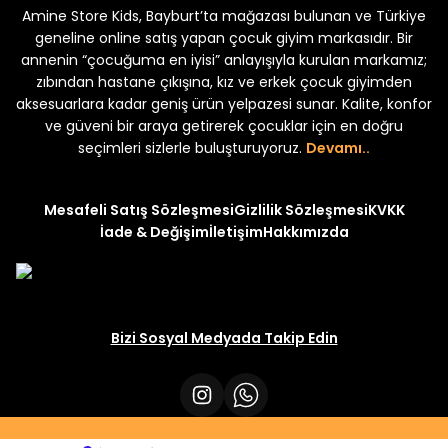
Amine Store Kids, Bayburt’ta mağazası bulunan ve Türkiye
Yeni
Yeni
₺ 250
₺ 250
₺ 320
₺ 320
geneline online satış yapan çocuk giyim markasıdır. Bir
annenin “çocuğuma en iyisi” anlayışıyla kurulan markamız;
zıbından hastane çıkışına, kız ve erkek çocuk giyimden
aksesuarlara kadar geniş ürün yelpazesi sunar. Kalite, konfor
ve güveni bir araya getirerek çocuklar için en doğru
seçimleri sizlerle buluşturuyoruz.
Devamı..
Mesafeli Satış Sözleşmesi
Gizlilik Sözleşmesi
KVKK
İade & Değişim
İletişim
Hakkımızda
Bizi Sosyal Medyada Takip Edin