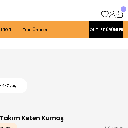
 100 TL
Tüm Ürünler
OUTLET ÜRÜNLER
- 6-7 yaş
li Takım Keten Kumaş
l fırsat
(0) Yorum