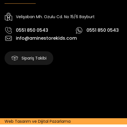
Yeni
Yeni
₺ 2.340
₺ 250
₺ 2.750
₺ 320
Velişaban Mh. Ozulu Cd. No 15/6 Bayburt
0551 850 0543
0551 850 0543
info@aminestorekids.com
Sipariş Takibi
Web Tasarım ve Dijital Pazarlama