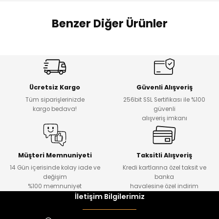
 Alt
lum
Benzer Diğer Ürünler
ka ve Taç
Amine
%27
%14
lum
Dantelya Kız Çocuk Tişört
Puba Unisex Kot 3’lü Takım
Yeni
Yeni
lek
Ücretsiz Kargo
Güvenli Alışveriş
₺ 450
₺ 1.800
Tüm siparişlerinizde
256bit SSL Sertifikası ile %100
₺ 330
₺ 1.550
kargo bedava!
güvenli
alışveriş imkanı
%20
%19
Urban Kız Çocuk Süveterli Tunik Gömlek
Navi Kız Çocuk Kot Pantolon
Yeni
Yeni
Müşteri Memnuniyeti
Taksitli Alışveriş
14 Gün içerisinde kolay iade ve
Kredi kartlarına özel taksit ve
₺ 1.000
₺ 800
değişim
banka
₺ 800
₺ 650
%100 memnuniyet
havalesine özel indirim
İletişim Bilgilerimiz
%17
%22