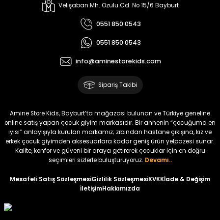
Melra Kız Çocuk Kot Pantolon
Koren Kız Çocuk ve Bebek Tayt
Velişaban Mh. Ozulu Cd. No 15/6 Bayburt
Yeni
Yeni
0551 850 0543
₺ 700
₺ 320
0551 850 0543
₺ 580
₺ 250
info@aminestorekids.com
%22
%22
Koren Kız Çocuk ve Bebek Tayt
Koren Kız Çocuk ve Bebek Tayt
Sipariş Takibi
Yeni
Yeni
₺ 320
₺ 320
Amine Store Kids, Bayburt’ta mağazası bulunan ve Türkiye geneline
₺ 250
₺ 250
online satış yapan çocuk giyim markasıdır. Bir annenin “çocuğuma en
iyisi” anlayışıyla kurulan markamız; zıbından hastane çıkışına, kız ve
erkek çocuk giyimden aksesuarlara kadar geniş ürün yelpazesi sunar.
%22
%22
Kalite, konfor ve güveni bir araya getirerek çocuklar için en doğru
Koren Kız Çocuk ve Bebek Tayt
Noyel Kız Çocuk Baskılı Tayt
seçimleri sizlerle buluşturuyoruz.
Devamı..
Yeni
Yeni
Mesafeli Satış Sözleşmesi
Gizlilik Sözleşmesi
KVKK
İade & Değişim
İletişim
Hakkımızda
₺ 320
₺ 320
₺ 250
₺ 250