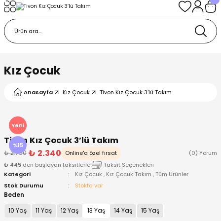
Geri Dön
Geri Dön
Geri Dön
Geri Dön
Geri Dön
k
k
 Ürünleri
iye
 Çorap
iye
tkı, Bere ve Eldiven
Kız Çocuk
dy
 Gömlek
sesuarları
Battaniye
Anasayfa
Kız Çocuk
Tivon Kız Çocuk 3’lü Takım
orap
ç Giyim
ı, Bere ve Eldiven
Body
Yeni
Tivon Kız Çocuk 3’lü Takım
ise
Kazak
ttaniye
ıtçıtlı Body
%15
₺ 2.340
₺ 2.750
Online'a özel fırsat
(0) Yorum
₺ 445
den başlayan taksitlerle!
Taksit Seçenekleri
k
Mont
dy
Çorap ve Patik
Kategori
Kız Çocuk
,
Kız Çocuk Takım
,
Tüm Ürünler
Stok Durumu
Stokta var
ömlek
Pantolon
ıtlı Body
astane Çıkışı ve Zıbın Seti
Beden
10 Yaş
11 Yaş
12 Yaş
13 Yaş
14 Yaş
15 Yaş
Giyim
Pijama Takımı
rap ve Patik
Pantolon