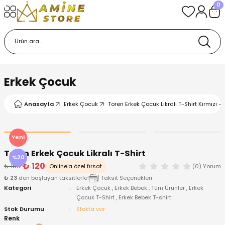
0
Geri Dön
Geri Dön
Geri Dön
Geri Dön
Geri Dön
k
k
 Ürünleri
iye
 Çorap
iye
tkı, Bere ve Eldiven
Erkek Çocuk
dy
 Gömlek
sesuarları
Battaniye
Anasayfa
Erkek Çocuk
Toren Erkek Çocuk Likralı T-Shirt Kırmızı -
orap
ç Giyim
ı, Bere ve Eldiven
Body
Yeni
ise
Kazak
ttaniye
ıtçıtlı Body
Toren Erkek Çocuk Likralı T-Shirt
%20
₺ 120
₺ 150
Online'a özel fırsat
(0) Yorum
k
Mont
dy
Çorap ve Patik
₺ 23
den başlayan taksitlerle!
Taksit Seçenekleri
Kategori
Erkek Çocuk
,
Erkek Bebek
,
Tüm Ürünler
,
Erkek
Çocuk T-Shirt
,
Erkek Bebek T-shirt
ömlek
Pantolon
ıtlı Body
astane Çıkışı ve Zıbın Seti
Stok Durumu
Stokta var
Renk
Giyim
Pijama Takımı
rap ve Patik
Pantolon