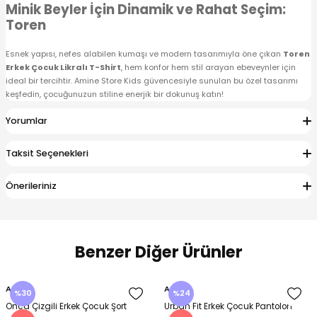
Minik Beyler İçin Dinamik ve Rahat Seçim:
Toren
Esnek yapısı, nefes alabilen kumaşı ve modern tasarımıyla öne çıkan
Toren
Erkek Çocuk Likralı T-Shirt
, hem konfor hem stil arayan ebeveynler için
ideal bir tercihtir. Amine Store Kids güvencesiyle sunulan bu özel tasarımı
keşfedin, çocuğunuzun stiline enerjik bir dokunuş katın!
Yorumlar
Taksit Seçenekleri
Önerileriniz
Benzer Diğer Ürünler
Amine
Amine
%30
%24
Onca Çizgili Erkek Çocuk Şort
Urban Fit Erkek Çocuk Pantolon