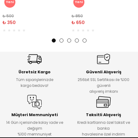
Yeni
Yeni
₺ 500
₺ 850
₺ 350
₺ 650
Ücretsiz Kargo
Güvenli Alışveriş
Tüm siparişlerinizde
256bit SSL Sertifikası ile %100
kargo bedava!
güvenli
alışveriş imkanı
Müşteri Memnuniyeti
Taksitli Alışveriş
14 Gün içerisinde kolay iade ve
Kredi kartlarına özel taksit ve
değişim
banka
%100 memnuniyet
havalesine özel indirim