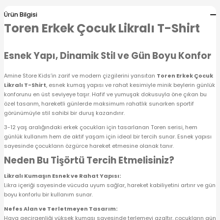
 Alt
lum
Ürün Bilgisi
Toren Erkek Çocuk Likralı T-Shirt
ka ve Taç
Esnek Yapı, Dinamik Stil ve Gün Boyu Konfor
lum
Amine Store Kids’in zarif ve modern çizgilerini yansıtan
Toren Erkek Çocuk
Likralı T-Shirt
, esnek kumaş yapısı ve rahat kesimiyle minik beylerin günlük
lek
konforunu en üst seviyeye taşır. Hafif ve yumuşak dokusuyla öne çıkan bu
özel tasarım, hareketli günlerde maksimum rahatlık sunarken sportif
görünümüyle stil sahibi bir duruş kazandırır.
3-12 yaş aralığındaki erkek çocukları için tasarlanan Toren serisi, hem
günlük kullanım hem de aktif yaşam için ideal bir tercih sunar. Esnek yapısı
sayesinde çocukların özgürce hareket etmesine olanak tanır.
Neden Bu Tişörtü Tercih Etmelisiniz?
Likralı Kumaşın Esnek ve Rahat Yapısı:
Likra içeriği sayesinde vücuda uyum sağlar, hareket kabiliyetini artırır ve gün
boyu konforlu bir kullanım sunar.
Nefes Alan ve Terletmeyen Tasarım:
Hava geçirgenliği yüksek kumaşı sayesinde terlemeyi azaltır, çocukların gün