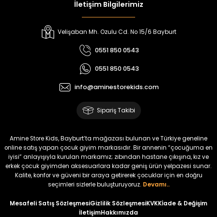
İletişim Bilgilerimiz
Velişaban Mh. Ozulu Cd. No 15/6 Bayburt
0551 850 0543
0551 850 0543
info@aminestorekids.com
Sipariş Takibi
Amine Store Kids, Bayburt’ta mağazası bulunan ve Türkiye geneline
online satış yapan çocuk giyim markasıdır. Bir annenin “çocuğuma en
iyisi” anlayışıyla kurulan markamız; zıbından hastane çıkışına, kız ve
erkek çocuk giyimden aksesuarlara kadar geniş ürün yelpazesi sunar.
Kalite, konfor ve güveni bir araya getirerek çocuklar için en doğru
seçimleri sizlerle buluşturuyoruz.
Devamı..
Mesafeli Satış Sözleşmesi
Gizlilik Sözleşmesi
KVKK
İade & Değişim
İletişim
Hakkımızda