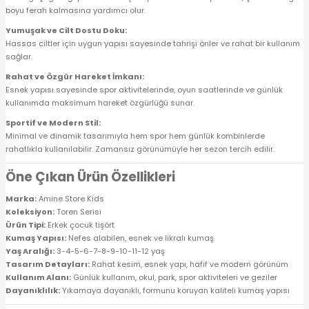
boyu ferah kalmasına yardımcı olur.
Yumuşak ve Cilt Dostu Doku:
Hassas ciltler için uygun yapısı sayesinde tahrişi önler ve rahat bir kullanım
sağlar.
Rahat ve Özgür Hareket İmkanı:
Esnek yapısı sayesinde spor aktivitelerinde, oyun saatlerinde ve günlük
kullanımda maksimum hareket özgürlüğü sunar.
Sportif ve Modern Stil:
Minimal ve dinamik tasarımıyla hem spor hem günlük kombinlerde
rahatlıkla kullanılabilir. Zamansız görünümüyle her sezon tercih edilir.
Öne Çıkan Ürün Özellikleri
Marka:
Amine Store Kids
Koleksiyon:
Toren Serisi
Ürün Tipi:
Erkek çocuk tişört
Kumaş Yapısı:
Nefes alabilen, esnek ve likralı kumaş
Yaş Aralığı:
3-4-5-6-7-8-9-10-11-12 yaş
Tasarım Detayları:
Rahat kesim, esnek yapı, hafif ve modern görünüm
Kullanım Alanı:
Günlük kullanım, okul, park, spor aktiviteleri ve geziler
Dayanıklılık:
Yıkamaya dayanıklı, formunu koruyan kaliteli kumaş yapısı