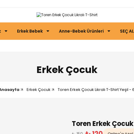
k
Erkek Bebek
Anne-Bebek Ürünleri
SEÇ AL
Erkek Çocuk
Anasayfa
Erkek Çocuk
Toren Erkek Çocuk Likralı T-Shirt Yeşil - 
Toren Erkek Çocuk 
₺ 120
₺ 150
Online'a özel 