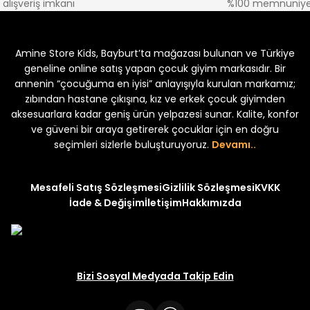
alışveriş imkanı
%100 memnuniye
%30
kek Çocuk 2'li Şortlu Takım
Kampçı Minik Erkek Çocuk 2'li Şor
Amine Store Kids, Bayburt’ta mağazası bulunan ve Türkiye
Yeni
₺ 350
₺ 500
geneline online satış yapan çocuk giyim markasıdır. Bir
annenin “çocuğuma en iyisi” anlayışıyla kurulan markamız;
zıbından hastane çıkışına, kız ve erkek çocuk giyimden
aksesuarlara kadar geniş ürün yelpazesi sunar. Kalite, konfor
ve güveni bir araya getirerek çocuklar için en doğru
uk 2'li Şortlu Takım
seçimleri sizlerle buluşturuyoruz.
Devamı..
Mesafeli Satış Sözleşmesi
Gizlilik Sözleşmesi
KVKK
İade & Değişim
İletişim
Hakkımızda
Bizi Sosyal Medyada Takip Edin