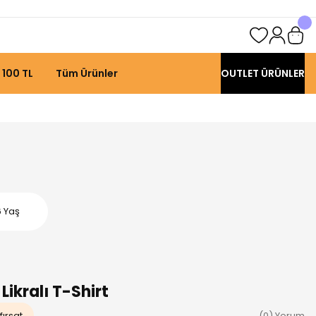
 100 TL
Tüm Ürünler
OUTLET ÜRÜNLER
6 Yaş
Likralı T-Shirt
fırsat
(0) Yorum