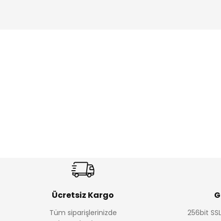
Amine
Amine
%30
%24
Onca Çizgili Erkek Çocuk Şort
Urban Fit Erkek Çocuk Panto
Yeni
Yeni
₺ 350
₺ 650
₺ 500
₺ 850
Ücretsiz Kargo
G
Tüm siparişlerinizde
256bit SSL
Amine
Amine