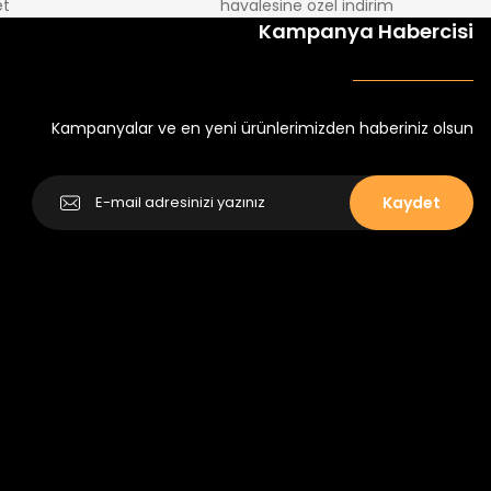
t
havalesine özel indirim
%30
Kampanya Habercisi
tlu Takım
Minik Kral Erkek Çocuk 2'li Şortlu Takım
₺ 350
₺ 500
Kampanyalar ve en yeni ürünlerimizden haberiniz olsun
Kaydet