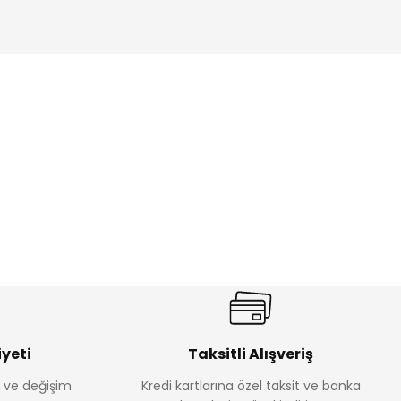
ik Erkek Çocuk 2'li Şortlu Takım
350
yeti
Taksitli Alışveriş
e ve değişim
Kredi kartlarına özel taksit ve banka
Amine