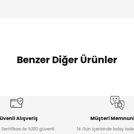
Benzer Diğer Ürünler
Amine
Amine
%30
%30
lon
Kampçı Minik Erkek Çocuk 2'li Şortlu Takım
Kampçı Min
Yeni
Yeni
₺ 350
₺ 
₺ 500
₺ 500
üvenli Alışveriş
Müşteri Memnuni
 Sertifikası ile %100 güvenli
14 Gün içerisinde kolay iad
Amine