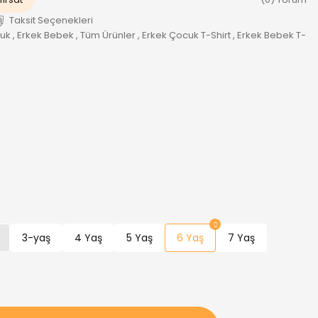
Taksit Seçenekleri
cuk
,
Erkek Bebek
,
Tüm Ürünler
,
Erkek Çocuk T-Shirt
,
Erkek Bebek T-
3-yaş
4 Yaş
5 Yaş
6 Yaş
7 Yaş