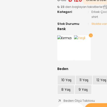
₺ 23
den başlayan taksitlerle!
Kategori
Erkek Ço
shirt
Stok Durumu
Stokta var
Renk
Beden
10 Yaş
11 Yaş
12 Yaş
8 Yaş
9 Yaş
Beden Ölçü Tablosu