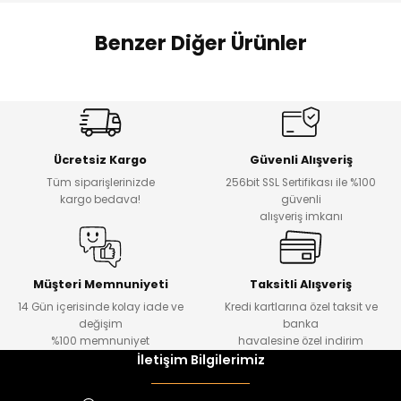
 Alt
lum
Benzer Diğer Ürünler
ka ve Taç
%17
%22
lum
Melra Kız Çocuk Kot Pantolon
Koren Kız Çocuk ve Bebek Tayt
Yeni
Yeni
lek
Ücretsiz Kargo
Güvenli Alışveriş
₺ 700
₺ 320
Tüm siparişlerinizde
256bit SSL Sertifikası ile %100
₺ 580
₺ 250
kargo bedava!
güvenli
alışveriş imkanı
%22
%22
Koren Kız Çocuk ve Bebek Tayt
Koren Kız Çocuk ve Bebek Tayt
Yeni
Yeni
Müşteri Memnuniyeti
Taksitli Alışveriş
14 Gün içerisinde kolay iade ve
Kredi kartlarına özel taksit ve
₺ 320
₺ 320
değişim
banka
₺ 250
₺ 250
%100 memnuniyet
havalesine özel indirim
İletişim Bilgilerimiz
%22
%22