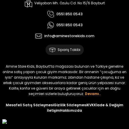
Koren Kız Çocuk ve Bebek Tayt
Yovin Kız Bebek Tulum
Velişaban Mh. Ozulu Cd. No 15/6 Bayburt
Yeni
Yeni
0551 850 0543
₺ 320
₺ 320
0551 850 0543
₺ 250
₺ 250
info@aminestorekids.com
%22
%22
%22
Zorin Kız Bebek Tulum
Navel Kız Bebek Tulum
Fovin Kız Bebek Tulum
Sipariş Takibi
Yeni
Yeni
Yeni
₺ 320
₺ 320
₺ 320
Amine Store Kids, Bayburt’ta mağazası bulunan ve Türkiye geneline
₺ 250
₺ 250
₺ 250
online satış yapan çocuk giyim markasıdır. Bir annenin “çocuğuma en
iyisi” anlayışıyla kurulan markamız; zıbından hastane çıkışına, kız ve
erkek çocuk giyimden aksesuarlara kadar geniş ürün yelpazesi sunar.
%22
Kalite, konfor ve güveni bir araya getirerek çocuklar için en doğru
Devra Kız Bebek Tulum
seçimleri sizlerle buluşturuyoruz.
Devamı..
Yeni
Mesafeli Satış Sözleşmesi
Gizlilik Sözleşmesi
KVKK
İade & Değişim
İletişim
Hakkımızda
₺ 320
₺ 250