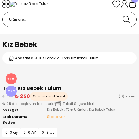
Geri Dön
Geri Dön
Geri Dön
Geri Dön
Geri Dön
k
k
 Ürünleri
iye
 Çorap
iye
tkı, Bere ve Eldiven
Kız Bebek
dy
 Gömlek
sesuarları
Battaniye
Anasayfa
Kız Bebek
Toris Kız Bebek Tulum
orap
ç Giyim
ı, Bere ve Eldiven
Body
Yeni
Toris Kız Bebek Tulum
ise
Kazak
ttaniye
ıtçıtlı Body
%22
₺ 250
₺ 320
Online'a özel fırsat
(0) Yorum
₺ 48
den başlayan taksitlerle!
Taksit Seçenekleri
k
Mont
dy
Çorap ve Patik
Kategori
Kız Bebek
,
Tüm Ürünler
,
Kız Bebek Tulum
Stok Durumu
Stokta var
ömlek
Pantolon
ıtlı Body
astane Çıkışı ve Zıbın Seti
Beden
0-3 ay
3-6 AY
6-9 ay
Giyim
Pijama Takımı
rap ve Patik
Pantolon