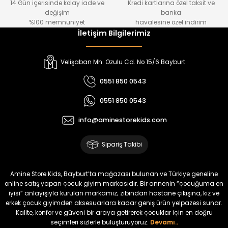
14 Gün içerisinde kolay iade ve
Kredi kartlarına özel taksit ve
₺ 800
₺ 1.800
değişim
banka
₺ 650
₺ 1.550
%100 memnuniyet
havalesine özel indirim
İletişim Bilgilerimiz
%20
%19
Urban Kız Çocuk Süveterli Tunik Gömlek
Navi Kız Çocuk Kot Pantolon
Velişaban Mh. Ozulu Cd. No 15/6 Bayburt
Yeni
Yeni
0551 850 0543
₺ 1.000
₺ 800
0551 850 0543
₺ 800
₺ 650
info@aminestorekids.com
%17
%17
Bagi Erkek Çocuk Kot Pantolon
Bagi Erkek Çocuk Kot Pantolon
Sipariş Takibi
Yeni
Yeni
₺ 700
₺ 700
Amine Store Kids, Bayburt’ta mağazası bulunan ve Türkiye geneline
₺ 580
₺ 580
online satış yapan çocuk giyim markasıdır. Bir annenin “çocuğuma en
iyisi” anlayışıyla kurulan markamız; zıbından hastane çıkışına, kız ve
erkek çocuk giyimden aksesuarlara kadar geniş ürün yelpazesi sunar.
%17
%15
Kalite, konfor ve güveni bir araya getirerek çocuklar için en doğru
Melra Kız Çocuk Kot Pantolon
Tivon Kız Çocuk 3’lü Takım
seçimleri sizlerle buluşturuyoruz.
Devamı..