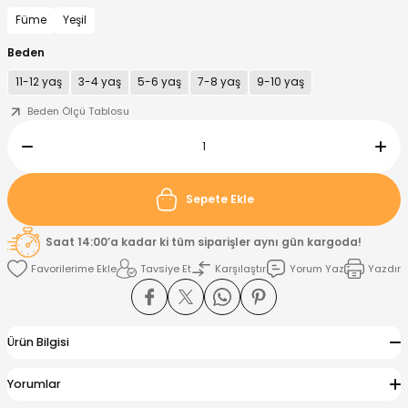
Füme
Yeşil
nt
Sweatshirt
ise
Pijama Takımı
Beden
11-12 yaş
3-4 yaş
5-6 yaş
7-8 yaş
9-10 yaş
ntolon
-Shirt
k
Salopet
Beden Ölçü Tablosu
jama Takımı
Takım
tane Çıkışı ve Zıbın Seti
-shirt
lopet
Takım Elbise
ntolon
Takım
Sepete Ekle
eatshirt
ek Alt
jama Takımı
ek Alt
Saat 14:00’a kadar ki tüm siparişler aynı gün kargoda!
Tavsiye Et
Karşılaştır
Yorum Yaz
Yazdır
hirt
lopet
Tulum
kım
kımı
Ürün Bilgisi
yt
 Alt
Yorumlar