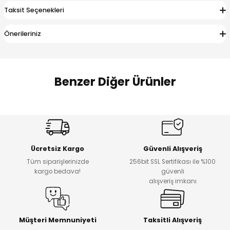
 Alt
lum
Taksit Seçenekleri
Önerileriniz
ka ve Taç
lum
Benzer Diğer Ürünler
lek
%19
%19
Macera Erkek Çocuk Pantolon
Macera Erkek Çocuk Pantolon
Yeni
Yeni
Ücretsiz Kargo
Güvenli Alışveriş
₺ 800
₺ 800
Tüm siparişlerinizde
256bit SSL Sertifikası ile %100
₺ 650
₺ 650
kargo bedava!
güvenli
alışveriş imkanı
%19
%14
Macera Erkek Çocuk Pantolon
Puba Unisex Kot 3’lü Takım
Yeni
Yeni
Müşteri Memnuniyeti
Taksitli Alışveriş