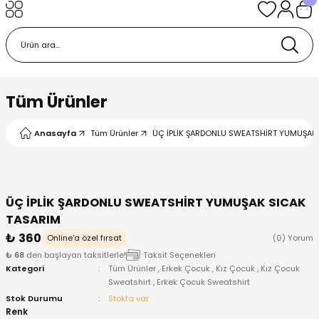
Geri Dön
Geri Dön
Geri Dön
Geri Dön
Geri Dön
k
k
 Ürünleri
iye
 Çorap
iye
tkı, Bere ve Eldiven
Tüm Ürünler
dy
 Gömlek
sesuarları
Battaniye
Anasayfa
Tüm Ürünler
ÜÇ İPLİK ŞARDONLU SWEATSHİRT YUMUŞAK
orap
ç Giyim
ı, Bere ve Eldiven
Body
ÜÇ İPLİK ŞARDONLU SWEATSHİRT YUMUŞAK SICAK
ise
Kazak
ttaniye
ıtçıtlı Body
TASARIM
₺ 360
Online'a özel fırsat
(0) Yorum
k
Mont
dy
Çorap ve Patik
₺ 68
den başlayan taksitlerle!
Taksit Seçenekleri
Kategori
Tüm Ürünler
,
Erkek Çocuk
,
Kız Çocuk
,
Kız Çocuk
ömlek
Pantolon
ıtlı Body
astane Çıkışı ve Zıbın Seti
Sweatshirt
,
Erkek Çocuk Sweatshirt
Stok Durumu
Stokta var
Renk
Giyim
Pijama Takımı
rap ve Patik
Pantolon