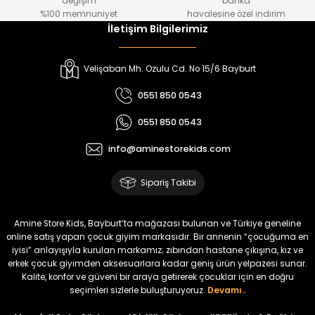
değişim
banka
₺ 250
₺ 250
%100 memnuniyet
havalesine özel indirim
İletişim Bilgilerimiz
%22
%22
Koren Kız Çocuk ve Bebek Tayt
Yovin Kız Bebek Tulum
Velişaban Mh. Ozulu Cd. No 15/6 Bayburt
Yeni
Yeni
0551 850 0543
₺ 320
₺ 320
0551 850 0543
₺ 250
₺ 250
info@aminestorekids.com
%22
%22
%22
Zorin Kız Bebek Tulum
Navel Kız Bebek Tulum
Fovin Kız Bebek Tulum
Sipariş Takibi
Yeni
Yeni
Yeni
₺ 320
₺ 320
₺ 320
Amine Store Kids, Bayburt’ta mağazası bulunan ve Türkiye geneline
₺ 250
₺ 250
₺ 250
online satış yapan çocuk giyim markasıdır. Bir annenin “çocuğuma en
iyisi” anlayışıyla kurulan markamız; zıbından hastane çıkışına, kız ve
erkek çocuk giyimden aksesuarlara kadar geniş ürün yelpazesi sunar.
%22
Kalite, konfor ve güveni bir araya getirerek çocuklar için en doğru
Devra Kız Bebek Tulum
seçimleri sizlerle buluşturuyoruz.
Devamı..
Yeni