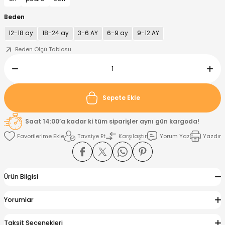
Beden
nt
Sweatshirt
ise
Pijama Takımı
12-18 ay
18-24 ay
3-6 AY
6-9 ay
9-12 AY
Beden Ölçü Tablosu
ntolon
-Shirt
k
Salopet
jama Takımı
Takım
tane Çıkışı ve Zıbın Seti
-shirt
Sepete Ekle
lopet
Takım Elbise
ntolon
Takım
Saat 14:00’a kadar ki tüm siparişler aynı gün kargoda!
eatshirt
ek Alt
jama Takımı
ek Alt
Tavsiye Et
Karşılaştır
Yorum Yaz
Yazdır
hirt
lopet
Tulum
Ürün Bilgisi
kım
kımı
Yorumlar
yt
 Alt
Taksit Seçenekleri