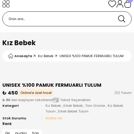
Geri Dön
Geri Dön
Geri Dön
Geri Dön
Geri Dön
k
k
 Ürünleri
iye
 Çorap
iye
tkı, Bere ve Eldiven
Kız Bebek
dy
 Gömlek
sesuarları
Battaniye
Anasayfa
Kız Bebek
UNISEX %100 PAMUK FERMUARLI TULUM
orap
ç Giyim
ı, Bere ve Eldiven
Body
UNISEX %100 PAMUK FERMUARLI TULUM
ise
Kazak
ttaniye
ıtçıtlı Body
₺ 450
Online'a özel fırsat
(0) Yorum
₺ 86
den başlayan taksitlerle!
Taksit Seçenekleri
k
Mont
dy
Çorap ve Patik
Kategori
Kız Bebek
,
Erkek Bebek
,
Tüm Ürünler
,
Kız Bebek
Tulum
,
Erkek Bebek Tulum
ömlek
Pantolon
ıtlı Body
astane Çıkışı ve Zıbın Seti
Stok Durumu
Stokta var
Renk
Giyim
Pijama Takımı
rap ve Patik
Pantolon
Gri
pudra
Sarı