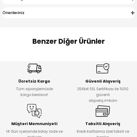
 Alt
lum
Önerileriniz
ka ve Taç
lum
Benzer Diğer Ürünler
lek
%17
%22
Melra Kız Çocuk Kot Pantolon
Koren Kız Çocuk ve Bebek Tayt
Yeni
Yeni
Ücretsiz Kargo
Güvenli Alışveriş
₺ 700
₺ 320
Tüm siparişlerinizde
256bit SSL Sertifikası ile %100
₺ 580
₺ 250
kargo bedava!
güvenli
alışveriş imkanı
%22
%22
Koren Kız Çocuk ve Bebek Tayt
Koren Kız Çocuk ve Bebek Tayt
Yeni
Yeni
Müşteri Memnuniyeti
Taksitli Alışveriş
14 Gün içerisinde kolay iade ve
Kredi kartlarına özel taksit ve
₺ 320
₺ 320