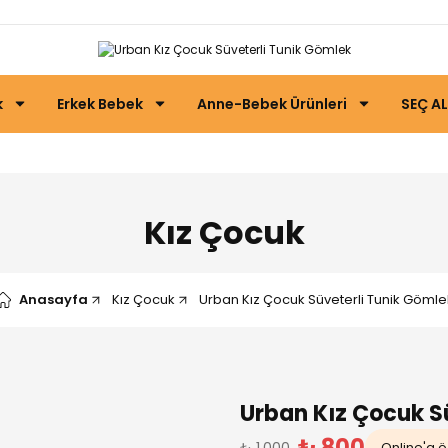
k
Erkek Bebek
Anne-Bebek Ürünleri
SEÇ AL
Kız Çocuk
Anasayfa
Kız Çocuk
Urban Kız Çocuk Süveterli Tunik Gömle
Urban Kız Çocuk S
₺ 800
₺ 1.000
Online'a öz