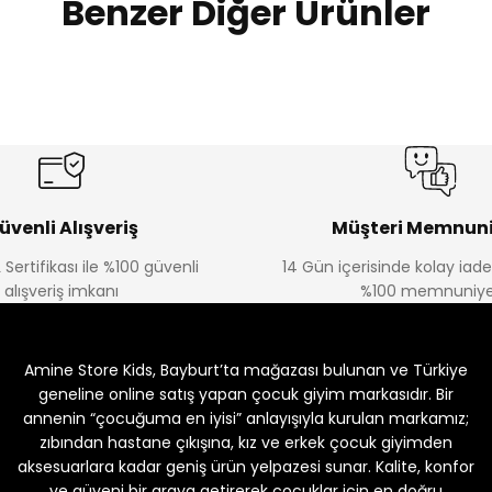
Benzer Diğer Ürünler
%19
%17
Navi Kız Çocuk Kot Pantolon
Melra Kız Çocuk Kot Pantolon
Yeni
Yeni
₺ 650
₺ 580
₺ 800
₺ 700
üvenli Alışveriş
Müşteri Memnuni
 Sertifikası ile %100 güvenli
14 Gün içerisinde kolay iad
alışveriş imkanı
%100 memnuniye
%22
%22
Tayt
Koren Kız Çocuk ve Bebek Tayt
Koren Kız Çocuk ve 
Amine Store Kids, Bayburt’ta mağazası bulunan ve Türkiye
Yeni
Yeni
₺ 250
₺ 250
₺ 320
₺ 320
geneline online satış yapan çocuk giyim markasıdır. Bir
annenin “çocuğuma en iyisi” anlayışıyla kurulan markamız;
zıbından hastane çıkışına, kız ve erkek çocuk giyimden
aksesuarlara kadar geniş ürün yelpazesi sunar. Kalite, konfor
ve güveni bir araya getirerek çocuklar için en doğru