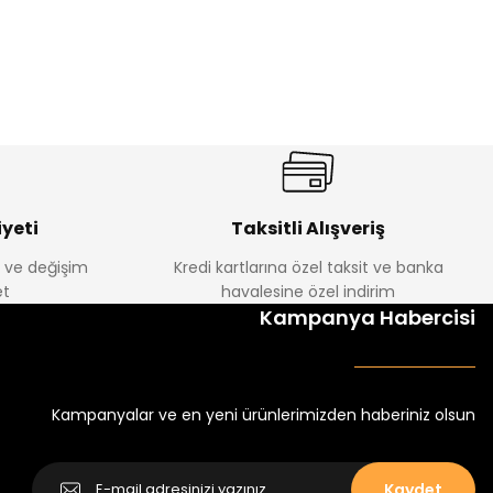
%15
Tivon Kız Çocuk 3’lü Takım
Yeni
₺ 2.340
₺ 2.750
yeti
Taksitli Alışveriş
e ve değişim
Kredi kartlarına özel taksit ve banka
t
havalesine özel indirim
%22
Kampanya Habercisi
Bebek Tayt
Noyel Kız Çocuk Baskılı Tayt
Yeni
₺ 250
₺ 320
Kampanyalar ve en yeni ürünlerimizden haberiniz olsun
Kaydet