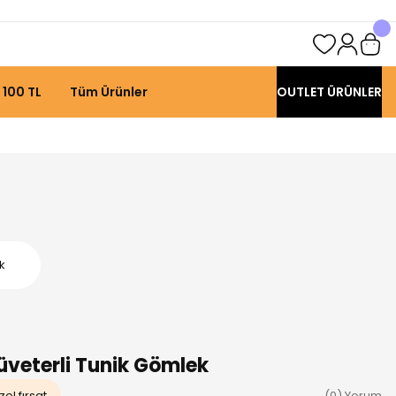
 100 TL
Tüm Ürünler
OUTLET ÜRÜNLER
k
üveterli Tunik Gömlek
el fırsat
(0) Yorum