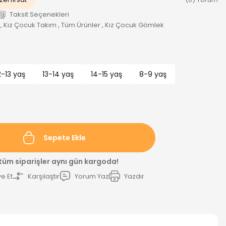
Taksit Seçenekleri
,
Kız Çocuk Takım
,
Tüm Ürünler
,
Kız Çocuk Gömlek
2-13 yaş
13-14 yaş
14-15 yaş
8-9 yaş
Sepete Ekle
 tüm siparişler aynı gün kargoda!
e Et
Karşılaştır
Yorum Yaz
Yazdır