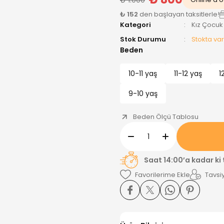
₺ 152
den başlayan taksitlerle!
Kategori
Kız Çocuk
Stok Durumu
Stokta var
Beden
10-11 yaş
11-12 yaş
1
9-10 yaş
Beden Ölçü Tablosu
Saat 14:00’a kadar ki
Tavsiy