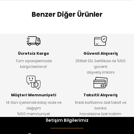
 Alt
lum
Benzer Diğer Ürünler
ka ve Taç
Amine
%27
%14
lum
Dantelya Kız Çocuk Tişört
Puba Unisex Kot 3’lü Takım
Yeni
Yeni
lek
Ücretsiz Kargo
Güvenli Alışveriş
₺ 450
₺ 1.800
Tüm siparişlerinizde
256bit SSL Sertifikası ile %100
₺ 330
₺ 1.550
kargo bedava!
güvenli
alışveriş imkanı
%20
%19
Urban Kız Çocuk Süveterli Tunik Gömlek
Navi Kız Çocuk Kot Pantolon
Yeni
Yeni
Müşteri Memnuniyeti
Taksitli Alışveriş
14 Gün içerisinde kolay iade ve
Kredi kartlarına özel taksit ve
₺ 1.000
₺ 800
değişim
banka
₺ 800
₺ 650
%100 memnuniyet
havalesine özel indirim
İletişim Bilgilerimiz
%17
%15