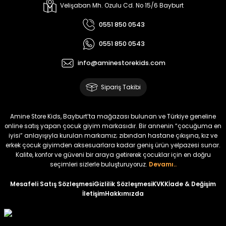
Melra Kız Çocuk Kot Pantolon
Tivon Kız Çocuk 3’lü Takım
Velişaban Mh. Ozulu Cd. No 15/6 Bayburt
Yeni
Yeni
0551 850 0543
₺ 700
₺ 2.750
0551 850 0543
₺ 580
₺ 2.340
info@aminestorekids.com
%22
%22
Koren Kız Çocuk ve Bebek Tayt
Koren Kız Çocuk ve Bebek Tayt
Sipariş Takibi
Yeni
Yeni
₺ 320
₺ 320
Amine Store Kids, Bayburt’ta mağazası bulunan ve Türkiye geneline
₺ 250
₺ 250
online satış yapan çocuk giyim markasıdır. Bir annenin “çocuğuma en
iyisi” anlayışıyla kurulan markamız; zıbından hastane çıkışına, kız ve
erkek çocuk giyimden aksesuarlara kadar geniş ürün yelpazesi sunar.
%22
%22
Kalite, konfor ve güveni bir araya getirerek çocuklar için en doğru
Koren Kız Çocuk ve Bebek Tayt
Koren Kız Çocuk ve Bebek Tayt
seçimleri sizlerle buluşturuyoruz.
Devamı..
Yeni
Yeni
Mesafeli Satış Sözleşmesi
Gizlilik Sözleşmesi
KVKK
İade & Değişim
İletişim
Hakkımızda
₺ 320
₺ 320
₺ 250
₺ 250