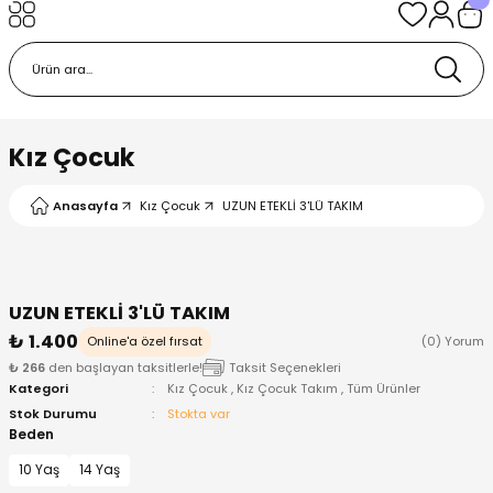
Geri Dön
Geri Dön
Geri Dön
Geri Dön
Geri Dön
k
k
 Ürünleri
iye
 Çorap
iye
tkı, Bere ve Eldiven
Kız Çocuk
dy
 Gömlek
sesuarları
Battaniye
Anasayfa
Kız Çocuk
UZUN ETEKLİ 3'LÜ TAKIM
orap
ç Giyim
ı, Bere ve Eldiven
Body
UZUN ETEKLİ 3'LÜ TAKIM
ise
Kazak
ttaniye
ıtçıtlı Body
₺ 1.400
Online'a özel fırsat
(0) Yorum
₺ 266
den başlayan taksitlerle!
Taksit Seçenekleri
k
Mont
dy
Çorap ve Patik
Kategori
Kız Çocuk
,
Kız Çocuk Takım
,
Tüm Ürünler
Stok Durumu
Stokta var
ömlek
Pantolon
ıtlı Body
astane Çıkışı ve Zıbın Seti
Beden
10 Yaş
14 Yaş
Giyim
Pijama Takımı
rap ve Patik
Pantolon