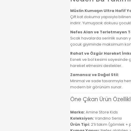
Müslin Kumaşın Ultra Hafif Ya
Çift kat dokuma yapısıyla bilin
indirir. Yumuşacık dokusu çocukl
Nefes Alan ve Terletmeyen 
Sıcak havalarda serinlik sunan y
çocuk giyiminde maksimum konf
Rahat ve Özgür Hareket İmka
Esnek ve bol kesimi sayesinde ç
hareket etmesini destekler.
Zamansız ve Doğal Stil:
Minimal ve sade tasarımıyla hem 
modern bir görünüm sunar.
Öne Çıkan Ürün Özellikl
Marka:
Amine Store Kids
Koleksiyon:
Vandino Serisi
Ürün Tipi:
2’li takım (gömlek + 
Kumaş Yapısı:
Nefes alabilen,