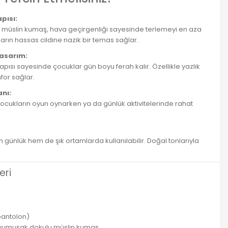
pısı:
en müslin kumaş, hava geçirgenliği sayesinde terlemeyi en aza
arın hassas cildine nazik bir temas sağlar.
Tasarım:
apısı sayesinde çocuklar gün boyu ferah kalır. Özellikle yazlık
or sağlar.
nı:
ocukların oyun oynarken ya da günlük aktivitelerinde rahat
günlük hem de şık ortamlarda kullanılabilir. Doğal tonlarıyla
eri
pantolon)
 yumuşak dokulu müslin kumaş