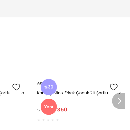
Amine
%30
Şortlu Takım
Kampçı Minik Erkek Çocuk 2'li Şortlu Takım
Yeni
₺ 350
₺ 500