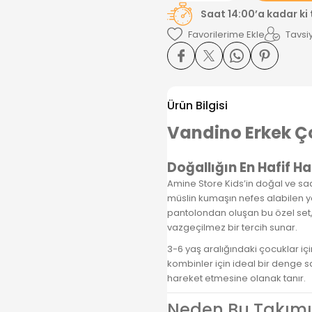
Saat 14:00’a kadar ki
Tavsiy
Ürün Bilgisi
Vandino Erkek Ço
Doğallığın En Hafif H
Amine Store Kids’in doğal ve sa
müslin kumaşın nefes alabilen ya
pantolondan oluşan bu özel set, 
vazgeçilmez bir tercih sunar.
3-6 yaş aralığındaki çocuklar iç
kombinler için ideal bir denge 
hareket etmesine olanak tanır.
Neden Bu Takımı 