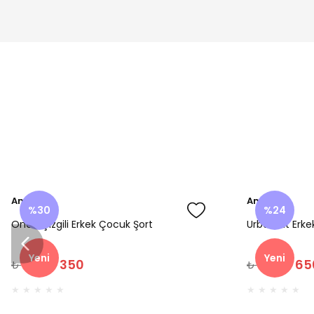
Amine
Amine
%30
%24
Onca Çizgili Erkek Çocuk Şort
Urban Fit Erk
Yeni
Yeni
₺ 350
₺ 65
₺ 500
₺ 850