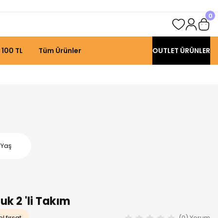
0
 100 TL
Tüm Ürünler
OUTLET ÜRÜNLER
 Yaş
k 2 'li Takım
l fırsat
(0) Yorum