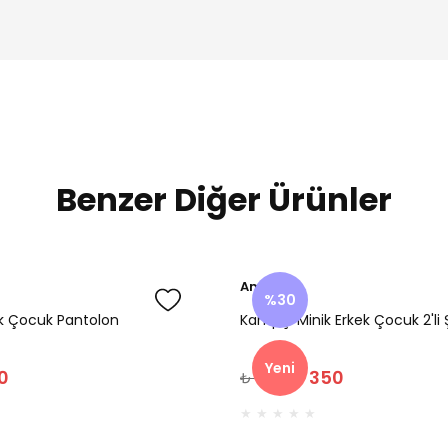
Benzer Diğer Ürünler
Amine
%30
ek Çocuk Pantolon
Kampçı Minik Erkek Çocuk 2'li 
Yeni
0
₺ 350
₺ 500