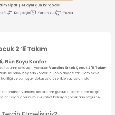
 tüm siparişler aynı gün kargoda!
e Et
Karşılaştır
Yorum Yaz
Yazdır
cuk 2 ’li Takım
ali, Gün Boyu Konfor
de tasarım anlayışını yansıtan
Vandino Erkek Çocuk 2 'li Takım
,
pısı ile minik beylerin konforunu ön planda tutar. Gömlek ve
hafifliği ve yumuşak dokusuyla özellikle yaz aylarında
in tasarlanan Vandino serisi, hem günlük kullanım hem de şık
sağlar. Doğal görünümü ve rahat kalıbıyla çocukların özgürce
Tercih Etmelisiniz?