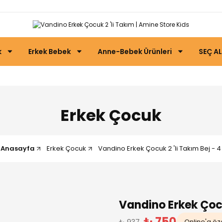
k
Erkek Bebek
Anne-Bebek Ürünleri
SEÇ AL
Erkek Çocuk
Anasayfa
Erkek Çocuk
Vandino Erkek Çocuk 2 'li Takım Bej - 4
Vandino Erkek Çocu
₺ 750
₺ 937
Online'a öze