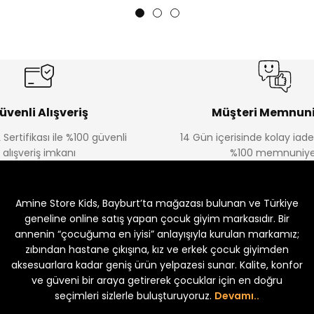
üvenli Alışveriş
Müşteri Memnuni
 Sertifikası ile %100 güvenli
14 Gün içerisinde kolay iad
alışveriş imkanı
%100 memnuniye
Amine Store Kids, Bayburt’ta mağazası bulunan ve Türkiye
geneline online satış yapan çocuk giyim markasıdır. Bir
annenin “çocuğuma en iyisi” anlayışıyla kurulan markamız;
zıbından hastane çıkışına, kız ve erkek çocuk giyimden
aksesuarlara kadar geniş ürün yelpazesi sunar. Kalite, konfor
ve güveni bir araya getirerek çocuklar için en doğru
seçimleri sizlerle buluşturuyoruz.
Devamı..