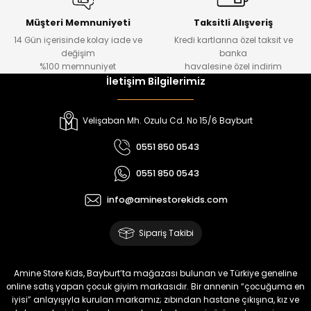
Kampçı Minik Erkek Çocuk 2'li Şortlu Takım
Yeni
Müşteri Memnuniyeti
Taksitli Alışveriş
14 Gün içerisinde kolay iade ve
Kredi kartlarına özel taksit ve
₺ 500
değişim
banka
₺ 350
%100 memnuniyet
havalesine özel indirim
İletişim Bilgilerimiz
Amine
%30
Kampçı Minik Erkek Çocuk 2'li Şortlu Takım
Velişaban Mh. Ozulu Cd. No 15/6 Bayburt
Yeni
0551 850 0543
₺ 500
0551 850 0543
₺ 350
info@aminestorekids.com
Amine
%30
Kampçı Minik Erkek Çocuk 2'li Şortlu Takım
Sipariş Takibi
Yeni
₺ 500
Amine Store Kids, Bayburt’ta mağazası bulunan ve Türkiye geneline
₺ 350
online satış yapan çocuk giyim markasıdır. Bir annenin “çocuğuma en
iyisi” anlayışıyla kurulan markamız; zıbından hastane çıkışına, kız ve