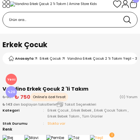
Geri Dön
Geri Dön
Geri Dön
Geri Dön
Geri Dön
k
k
 Ürünleri
iye
 Çorap
iye
tkı, Bere ve Eldiven
Erkek Çocuk
dy
 Gömlek
sesuarları
Battaniye
Anasayfa
Erkek Çocuk
Vandino Erkek Çocuk 2 'li Takım Yeşil - 3 
orap
ç Giyim
ı, Bere ve Eldiven
Body
Yeni
Vandino Erkek Çocuk 2 'li Takım
ise
Kazak
ttaniye
ıtçıtlı Body
%20
₺ 750
₺ 937
Online'a özel fırsat
(0) Yorum
₺ 143
den başlayan taksitlerle!
Taksit Seçenekleri
k
Mont
dy
Çorap ve Patik
Kategori
Erkek Çocuk
,
Erkek Bebek
,
Erkek Çocuk Takım
,
Erkek Bebek Takım
,
Tüm Ürünler
ömlek
Pantolon
ıtlı Body
astane Çıkışı ve Zıbın Seti
Stok Durumu
Stokta var
Renk
Giyim
Pijama Takımı
rap ve Patik
Pantolon