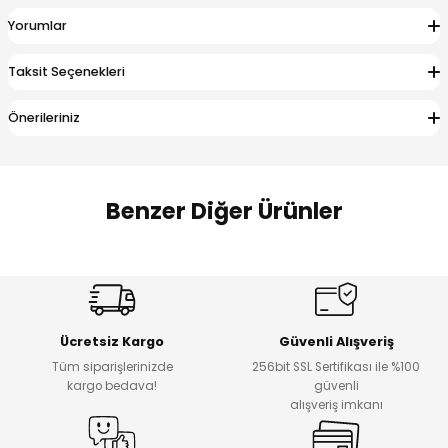
 Alt
lum
Yorumlar
ka ve Taç
Taksit Seçenekleri
Önerileriniz
lum
lek
Benzer Diğer Ürünler
Amine
Amine
%30
%24
Onca Çizgili Erkek Çocuk Şort
Urban Fit Erkek Çocuk Pantolon
Yeni
Yeni
Ücretsiz Kargo
Güvenli Alışveriş
₺ 500
₺ 850
Tüm siparişlerinizde
256bit SSL Sertifikası ile %100
₺ 350
₺ 650
kargo bedava!
güvenli
alışveriş imkanı
Amine
%30