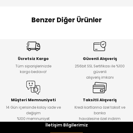
 Alt
lum
Benzer Diğer Ürünler
ka ve Taç
Amine
lum
%27
%14
Dantelya Kız Çocuk Tişört
Puba Unisex Kot 3’lü Takım
Yeni
Yeni
lek
Ücretsiz Kargo
Güvenli Alışveriş
₺ 450
₺ 1.800
Tüm siparişlerinizde
256bit SSL Sertifikası ile %100
₺ 330
₺ 1.550
kargo bedava!
güvenli
alışveriş imkanı
%20
%19
Urban Kız Çocuk Süveterli Tunik Gömlek
Navi Kız Çocuk Kot Pantolon
Yeni
Yeni
Müşteri Memnuniyeti
Taksitli Alışveriş
14 Gün içerisinde kolay iade ve
Kredi kartlarına özel taksit ve
₺ 1.000
₺ 800
değişim
banka
₺ 800
₺ 650
%100 memnuniyet
havalesine özel indirim
İletişim Bilgilerimiz