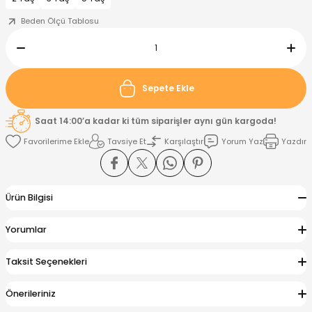
Beden Ölçü Tablosu
nt
Sweatshirt
ise
Pijama Takımı
ntolon
-Shirt
k
Salopet
Sepete Ekle
jama Takımı
Takım
tane Çıkışı ve Zıbın Seti
-shirt
Saat 14:00’a kadar ki tüm siparişler aynı gün kargoda!
Tavsiye Et
Karşılaştır
Yorum Yaz
Yazdır
lopet
Takım Elbise
ntolon
Takım
eatshirt
ek Alt
jama Takımı
ek Alt
Ürün Bilgisi
hirt
lopet
Tulum
Yorumlar
kım
kımı
Taksit Seçenekleri
yt
 Alt
Önerileriniz