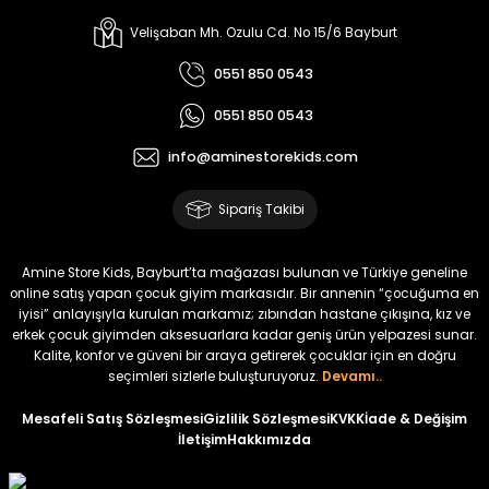
%17
%15
Melra Kız Çocuk Kot Pantolon
Tivon Kız Çocuk 3’lü Takım
Velişaban Mh. Ozulu Cd. No 15/6 Bayburt
Yeni
Yeni
0551 850 0543
₺ 700
₺ 2.750
0551 850 0543
₺ 580
₺ 2.340
info@aminestorekids.com
%22
%22
Koren Kız Çocuk ve Bebek Tayt
Koren Kız Çocuk ve Bebek Tayt
Sipariş Takibi
Yeni
Yeni
₺ 320
₺ 320
Amine Store Kids, Bayburt’ta mağazası bulunan ve Türkiye geneline
₺ 250
₺ 250
online satış yapan çocuk giyim markasıdır. Bir annenin “çocuğuma en
iyisi” anlayışıyla kurulan markamız; zıbından hastane çıkışına, kız ve
erkek çocuk giyimden aksesuarlara kadar geniş ürün yelpazesi sunar.
%22
%22
Kalite, konfor ve güveni bir araya getirerek çocuklar için en doğru
Koren Kız Çocuk ve Bebek Tayt
Koren Kız Çocuk ve Bebek Tayt
seçimleri sizlerle buluşturuyoruz.
Devamı..
Yeni
Yeni
Mesafeli Satış Sözleşmesi
Gizlilik Sözleşmesi
KVKK
İade & Değişim
İletişim
Hakkımızda
₺ 320
₺ 320
₺ 250
₺ 250