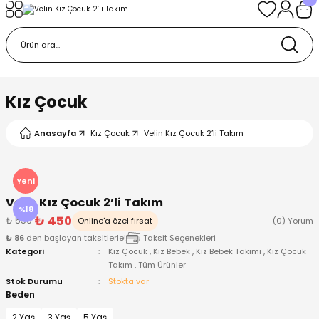
Geri Dön
Geri Dön
Geri Dön
Geri Dön
Geri Dön
k
k
 Ürünleri
iye
 Çorap
iye
tkı, Bere ve Eldiven
Kız Çocuk
dy
 Gömlek
sesuarları
Battaniye
Anasayfa
Kız Çocuk
Velin Kız Çocuk 2’li Takım
orap
ç Giyim
ı, Bere ve Eldiven
Body
Yeni
Velin Kız Çocuk 2’li Takım
ise
Kazak
ttaniye
ıtçıtlı Body
%18
₺ 450
₺ 550
Online'a özel fırsat
(0) Yorum
₺ 86
den başlayan taksitlerle!
Taksit Seçenekleri
k
Mont
dy
Çorap ve Patik
Kategori
Kız Çocuk
,
Kız Bebek
,
Kız Bebek Takımı
,
Kız Çocuk
Takım
,
Tüm Ürünler
ömlek
Pantolon
ıtlı Body
astane Çıkışı ve Zıbın Seti
Stok Durumu
Stokta var
Beden
Giyim
Pijama Takımı
rap ve Patik
Pantolon
2 Yaş
3 Yaş
5 Yaş