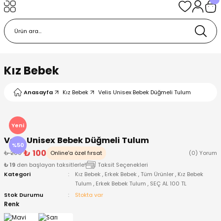
Geri Dön
Geri Dön
Geri Dön
Geri Dön
Geri Dön
k
k
 Ürünleri
iye
 Çorap
iye
tkı, Bere ve Eldiven
Kız Bebek
dy
 Gömlek
sesuarları
Battaniye
Anasayfa
Kız Bebek
Velis Unisex Bebek Düğmeli Tulum
orap
ç Giyim
ı, Bere ve Eldiven
Body
Yeni
Velis Unisex Bebek Düğmeli Tulum
ise
Kazak
ttaniye
ıtçıtlı Body
%50
₺ 100
₺ 200
Online'a özel fırsat
(0) Yorum
₺ 19
den başlayan taksitlerle!
Taksit Seçenekleri
k
Mont
dy
Çorap ve Patik
Kategori
Kız Bebek
,
Erkek Bebek
,
Tüm Ürünler
,
Kız Bebek
Tulum
,
Erkek Bebek Tulum
,
SEÇ AL 100 TL
ömlek
Pantolon
ıtlı Body
astane Çıkışı ve Zıbın Seti
Stok Durumu
Stokta var
Renk
Giyim
Pijama Takımı
rap ve Patik
Pantolon