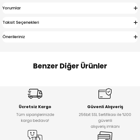
 Alt
lum
Yorumlar
ka ve Taç
Taksit Seçenekleri
Önerileriniz
lum
lek
Benzer Diğer Ürünler
%17
%22
Melra Kız Çocuk Kot Pantolon
Koren Kız Çocuk ve Bebek Tayt
Yeni
Yeni
Ücretsiz Kargo
Güvenli Alışveriş
₺ 700
₺ 320
Tüm siparişlerinizde
256bit SSL Sertifikası ile %100
₺ 580
₺ 250
kargo bedava!
güvenli
alışveriş imkanı
%22
%22