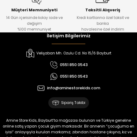
Koren Kız Çocuk ve Bebek Tayt
Koren Kız Çocuk ve Bebek Tayt
Yeni
Yeni
Müşteri Memnuniyeti
Taksitli Alışveriş
14 Gün içerisinde kolay iade ve
Kredi kartlarına özel taksit ve
₺ 320
₺ 320
değişim
banka
₺ 250
₺ 250
%100 memnuniyet
havalesine özel indirim
İletişim Bilgilerimiz
%22
%22
Koren Kız Çocuk ve Bebek Tayt
Yovin Kız Bebek Tulum
Velişaban Mh. Ozulu Cd. No 15/6 Bayburt
Yeni
Yeni
0551 850 0543
₺ 320
₺ 320
0551 850 0543
₺ 250
₺ 250
info@aminestorekids.com
%22
%22
%22
Zorin Kız Bebek Tulum
Navel Kız Bebek Tulum
Fovin Kız Bebek Tulum
Sipariş Takibi
Yeni
Yeni
Yeni
₺ 320
₺ 320
₺ 320
Amine Store Kids, Bayburt’ta mağazası bulunan ve Türkiye geneline
₺ 250
₺ 250
₺ 250
online satış yapan çocuk giyim markasıdır. Bir annenin “çocuğuma en
iyisi” anlayışıyla kurulan markamız; zıbından hastane çıkışına, kız ve