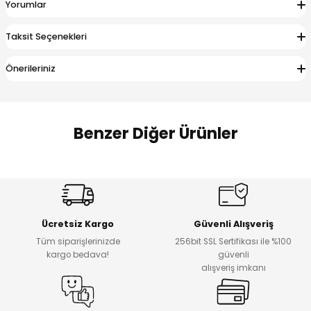
Yorumlar
 Alt
lum
Taksit Seçenekleri
ka ve Taç
Önerileriniz
lum
lek
Benzer Diğer Ürünler
Amine
%27
%14
Dantelya Kız Çocuk Tişört
Puba Unisex Kot 3’lü Takım
Yeni
Yeni
Ücretsiz Kargo
Güvenli Alışveriş
₺ 450
₺ 1.800
Tüm siparişlerinizde
256bit SSL Sertifikası ile %100
₺ 330
₺ 1.550
kargo bedava!
güvenli
alışveriş imkanı
%20
%19
Urban Kız Çocuk Süveterli Tunik Gömlek
Navi Kız Çocuk Kot Pantolon