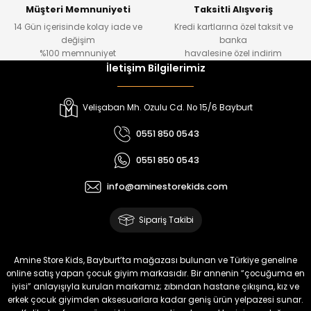
Yeni
Yeni
Müşteri Memnuniyeti
Taksitli Alışveriş
14 Gün içerisinde kolay iade ve
Kredi kartlarına özel taksit ve
₺ 1.000
₺ 800
değişim
banka
₺ 800
₺ 650
%100 memnuniyet
havalesine özel indirim
İletişim Bilgilerimiz
%17
%15
Melra Kız Çocuk Kot Pantolon
Tivon Kız Çocuk 3’lü Takım
Velişaban Mh. Ozulu Cd. No 15/6 Bayburt
Yeni
Yeni
0551 850 0543
₺ 700
₺ 2.750
0551 850 0543
₺ 580
₺ 2.340
info@aminestorekids.com
%22
%22
Koren Kız Çocuk ve Bebek Tayt
Koren Kız Çocuk ve Bebek Tayt
Sipariş Takibi
Yeni
Yeni
₺ 320
₺ 320
Amine Store Kids, Bayburt’ta mağazası bulunan ve Türkiye geneline
₺ 250
₺ 250
online satış yapan çocuk giyim markasıdır. Bir annenin “çocuğuma en
iyisi” anlayışıyla kurulan markamız; zıbından hastane çıkışına, kız ve
erkek çocuk giyimden aksesuarlara kadar geniş ürün yelpazesi sunar.