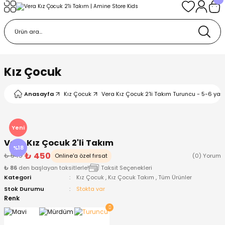
Geri Dön
Geri Dön
Geri Dön
Geri Dön
Geri Dön
k
k
 Ürünleri
iye
 Çorap
iye
tkı, Bere ve Eldiven
Kız Çocuk
dy
 Gömlek
sesuarları
Battaniye
Anasayfa
Kız Çocuk
Vera Kız Çocuk 2'li Takım Turuncu - 5-6 yaş
orap
ç Giyim
ı, Bere ve Eldiven
Body
Yeni
Vera Kız Çocuk 2'li Takım
ise
Kazak
ttaniye
ıtçıtlı Body
%18
₺ 450
₺ 549
Online'a özel fırsat
(0) Yorum
₺ 86
den başlayan taksitlerle!
Taksit Seçenekleri
k
Mont
dy
Çorap ve Patik
Kategori
Kız Çocuk
,
Kız Çocuk Takım
,
Tüm Ürünler
Stok Durumu
Stokta var
ömlek
Pantolon
ıtlı Body
astane Çıkışı ve Zıbın Seti
Renk
Giyim
Pijama Takımı
rap ve Patik
Pantolon