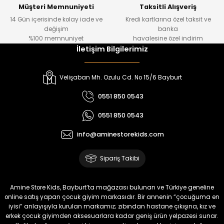
Yeni
Yeni
Müşteri Memnuniyeti
Taksitli Alışveriş
14 Gün içerisinde kolay iade ve
Kredi kartlarına özel taksit ve
₺ 1.000
₺ 800
değişim
banka
₺ 800
₺ 650
%100 memnuniyet
havalesine özel indirim
İletişim Bilgilerimiz
%17
%15
Melra Kız Çocuk Kot Pantolon
Tivon Kız Çocuk 3’lü Takım
Velişaban Mh. Ozulu Cd. No 15/6 Bayburt
Yeni
Yeni
0551 850 0543
₺ 700
₺ 2.750
0551 850 0543
₺ 580
₺ 2.340
info@aminestorekids.com
%22
%22
Koren Kız Çocuk ve Bebek Tayt
Koren Kız Çocuk ve Bebek Tayt
Sipariş Takibi
Yeni
Yeni
₺ 320
₺ 320
Amine Store Kids, Bayburt’ta mağazası bulunan ve Türkiye geneline
₺ 250
₺ 250
online satış yapan çocuk giyim markasıdır. Bir annenin “çocuğuma en
iyisi” anlayışıyla kurulan markamız; zıbından hastane çıkışına, kız ve
erkek çocuk giyimden aksesuarlara kadar geniş ürün yelpazesi sunar.