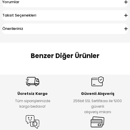
Yorumlar
 Alt
lum
Taksit Seçenekleri
ka ve Taç
Önerileriniz
lum
lek
Benzer Diğer Ürünler
Amine
%27
%14
Dantelya Kız Çocuk Tişört
Puba Unisex Kot 3’lü Takım
Yeni
Yeni
Ücretsiz Kargo
Güvenli Alışveriş
₺ 450
₺ 1.800
Tüm siparişlerinizde
256bit SSL Sertifikası ile %100
₺ 330
₺ 1.550
kargo bedava!
güvenli
alışveriş imkanı
%20
%19
Urban Kız Çocuk Süveterli Tunik Gömlek
Navi Kız Çocuk Kot Pantolon