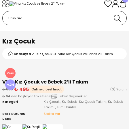
Geri Dön
Geri Dön
Geri Dön
Geri Dön
Geri Dön
k
k
 Ürünleri
iye
 Çorap
iye
tkı, Bere ve Eldiven
Kız Çocuk
dy
 Gömlek
sesuarları
Battaniye
Anasayfa
Kız Çocuk
Vina Kız Çocuk ve Bebek 2’li Takım
orap
ç Giyim
ı, Bere ve Eldiven
Body
Yeni
Vina Kız Çocuk ve Bebek 2’li Takım
ise
Kazak
ttaniye
ıtçıtlı Body
%24
₺ 495
₺ 650
Online'a özel fırsat
(0) Yorum
₺ 94
den başlayan taksitlerle!
Taksit Seçenekleri
k
Mont
dy
Çorap ve Patik
Kategori
Kız Çocuk
,
Kız Bebek
,
Kız Çocuk Takım
,
Kız Bebek
Takımı
,
Tüm Ürünler
ömlek
Pantolon
ıtlı Body
astane Çıkışı ve Zıbın Seti
Stok Durumu
Stokta var
Renk
Giyim
Pijama Takımı
rap ve Patik
Pantolon