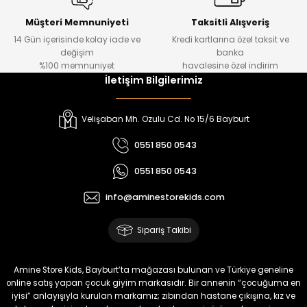
Urban Kız Çocuk Süveterli Tunik Gömlek
Navi Kız Çocuk Kot Pantolon
Yeni
Yeni
Müşteri Memnuniyeti
Taksitli Alışveriş
14 Gün içerisinde kolay iade ve
Kredi kartlarına özel taksit ve
₺ 1.000
₺ 800
değişim
banka
₺ 800
₺ 650
%100 memnuniyet
havalesine özel indirim
İletişim Bilgilerimiz
%17
%15
Melra Kız Çocuk Kot Pantolon
Tivon Kız Çocuk 3’lü Takım
Velişaban Mh. Ozulu Cd. No 15/6 Bayburt
Yeni
Yeni
0551 850 0543
₺ 700
₺ 2.750
0551 850 0543
₺ 580
₺ 2.340
info@aminestorekids.com
%22
%22
Koren Kız Çocuk ve Bebek Tayt
Koren Kız Çocuk ve Bebek Tayt
Sipariş Takibi
Yeni
Yeni
₺ 320
₺ 320
Amine Store Kids, Bayburt’ta mağazası bulunan ve Türkiye geneline
₺ 250
₺ 250
online satış yapan çocuk giyim markasıdır. Bir annenin “çocuğuma en
iyisi” anlayışıyla kurulan markamız; zıbından hastane çıkışına, kız ve