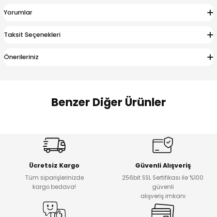
 Alt
lum
Yorumlar
ka ve Taç
Taksit Seçenekleri
Önerileriniz
lum
lek
Benzer Diğer Ürünler
Amine
%27
%14
Dantelya Kız Çocuk Tişört
Puba Unisex Kot 3’lü Takım
Yeni
Yeni
Ücretsiz Kargo
Güvenli Alışveriş
₺ 450
₺ 1.800
Tüm siparişlerinizde
256bit SSL Sertifikası ile %100
₺ 330
₺ 1.550
kargo bedava!
güvenli
alışveriş imkanı
%20
%19