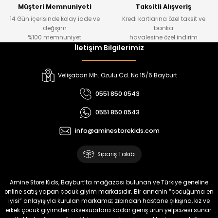
Yeni
Yeni
Müşteri Memnuniyeti
Taksitli Alışveriş
14 Gün içerisinde kolay iade ve
Kredi kartlarına özel taksit ve
₺ 700
₺ 320
değişim
banka
₺ 580
₺ 250
%100 memnuniyet
havalesine özel indirim
İletişim Bilgilerimiz
%22
%22
Luvin Erkek Bebek Tulum
Yelza Erkek Bebek Tulum
Velişaban Mh. Ozulu Cd. No 15/6 Bayburt
Yeni
Yeni
0551 850 0543
₺ 320
₺ 320
0551 850 0543
₺ 250
₺ 250
info@aminestorekids.com
%22
%22
Nivon Erkek Bebek Tulum
Solin Erkek Bebek Tulum
Sipariş Takibi
Yeni
Yeni
₺ 320
₺ 320
Amine Store Kids, Bayburt’ta mağazası bulunan ve Türkiye geneline
₺ 250
₺ 250
online satış yapan çocuk giyim markasıdır. Bir annenin “çocuğuma en
iyisi” anlayışıyla kurulan markamız; zıbından hastane çıkışına, kız ve
erkek çocuk giyimden aksesuarlara kadar geniş ürün yelpazesi sunar.