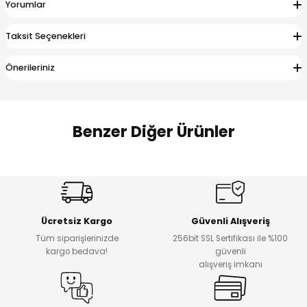
Yorumlar
 Alt
lum
Taksit Seçenekleri
ka ve Taç
Önerileriniz
lum
lek
Benzer Diğer Ürünler
Amine
%30
%17
Cars Erkek Bebek Takımı
Bagi Erkek Çocuk Kot Pantolon
Yeni
Yeni
Ücretsiz Kargo
Güvenli Alışveriş
₺ 500
₺ 700
Tüm siparişlerinizde
256bit SSL Sertifikası ile %100
₺ 350
₺ 580
kargo bedava!
güvenli
alışveriş imkanı
%17
%22
Bagi Erkek Çocuk Kot Pantolon
Luvin Erkek Bebek Tulum