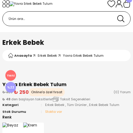
Geri Dön
Geri Dön
Geri Dön
Geri Dön
Geri Dön
k
k
 Ürünleri
iye
 Çorap
iye
tkı, Bere ve Eldiven
Erkek Bebek
dy
 Gömlek
sesuarları
Battaniye
Anasayfa
Erkek Bebek
Yovra Erkek Bebek Tulum
orap
ç Giyim
ı, Bere ve Eldiven
Body
Yeni
Yovra Erkek Bebek Tulum
ise
Kazak
ttaniye
ıtçıtlı Body
%22
₺ 250
₺ 320
Online'a özel fırsat
(0) Yorum
₺ 48
den başlayan taksitlerle!
Taksit Seçenekleri
k
Mont
dy
Çorap ve Patik
Kategori
Erkek Bebek
,
Tüm Ürünler
,
Erkek Bebek Tulum
Stok Durumu
Stokta var
ömlek
Pantolon
ıtlı Body
astane Çıkışı ve Zıbın Seti
Renk
Giyim
Pijama Takımı
rap ve Patik
Pantolon