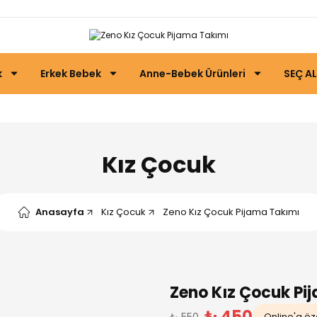
k
Erkek Bebek
Anne-Bebek Ürünleri
SEÇ AL
Kız Çocuk
Anasayfa
Kız Çocuk
Zeno Kız Çocuk Pijama Takımı
Zeno Kız Çocuk Pi
₺ 450
₺ 550
Online'a öze