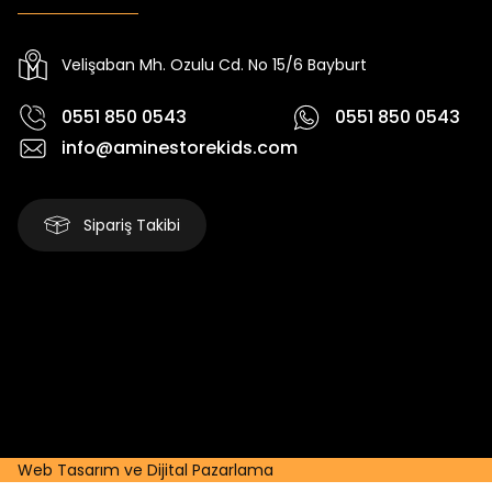
Yeni
Yeni
₺ 2.340
₺ 250
₺ 2.750
₺ 320
Velişaban Mh. Ozulu Cd. No 15/6 Bayburt
0551 850 0543
0551 850 0543
info@aminestorekids.com
Sipariş Takibi
Web Tasarım ve Dijital Pazarlama