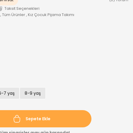
Taksit Seçenekleri
,
Tüm Ürünler
,
Kız Çocuk Pijama Takımı
6-7 yaş
8-9 yaş
Sepete Ekle
 tüm siparişler aynı gün kargoda!