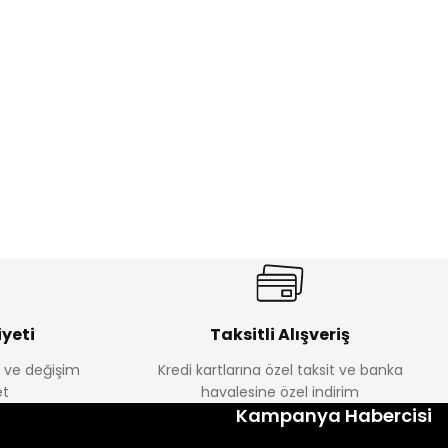
%17
antolon
Melra Kız Çocuk Kot Pantolon
Yeni
₺ 580
₺ 700
yeti
Taksitli Alışveriş
e ve değişim
Kredi kartlarına özel taksit ve banka
t
havalesine özel indirim
%22
Kampanya Habercisi
k Tayt
Koren Kız Çocuk ve Bebek Tayt