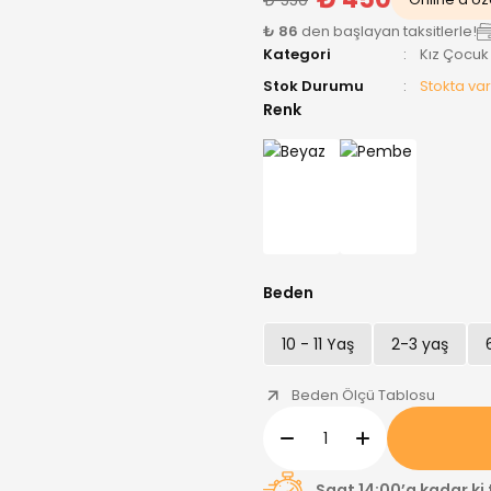
₺ 86
den başlayan taksitlerle!
Kategori
Kız Çocuk
Stok Durumu
Stokta var
Renk
Beden
10 - 11 Yaş
2-3 yaş
Beden Ölçü Tablosu
Saat 14:00’a kadar ki