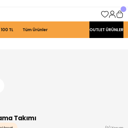
 100 TL
Tüm Ürünler
OUTLET ÜRÜNLER
jama Takımı
l fırsat
(0) Yorum