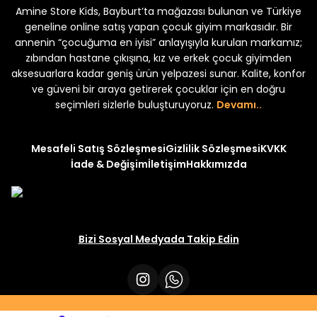
Amine Store Kids, Bayburt’ta mağazası bulunan ve Türkiye
Yeni
Yeni
₺ 250
₺ 250
₺ 320
₺ 320
geneline online satış yapan çocuk giyim markasıdır. Bir
annenin “çocuğuma en iyisi” anlayışıyla kurulan markamız;
zıbından hastane çıkışına, kız ve erkek çocuk giyimden
aksesuarlara kadar geniş ürün yelpazesi sunar. Kalite, konfor
ve güveni bir araya getirerek çocuklar için en doğru
seçimleri sizlerle buluşturuyoruz.
Devamı..
Mesafeli Satış Sözleşmesi
Gizlilik Sözleşmesi
KVKK
İade & Değişim
İletişim
Hakkımızda
Bizi Sosyal Medyada Takip Edin