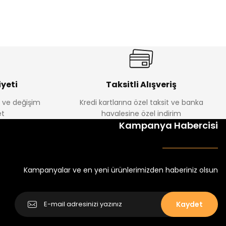
%17
antolon
Melra Kız Çocuk Kot Pantolon
Yeni
₺ 580
₺ 700
yeti
Taksitli Alışveriş
e ve değişim
Kredi kartlarına özel taksit ve banka
t
havalesine özel indirim
%22
Kampanya Habercisi
k Tayt
Koren Kız Çocuk ve Bebek Tayt
Yeni
₺ 250
₺ 320
Kampanyalar ve en yeni ürünlerimizden haberiniz olsun
Kaydet