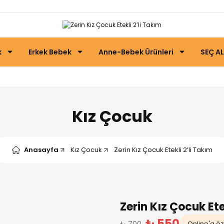
k
Erkek Bebek
Anne-Bebek Ürünleri
SEÇ AL
Kız Çocuk
Anasayfa
Kız Çocuk
Zerin Kız Çocuk Etekli 2’li Takım
Zerin Kız Çocuk Ete
₺ 550
₺ 700
Online'a öze