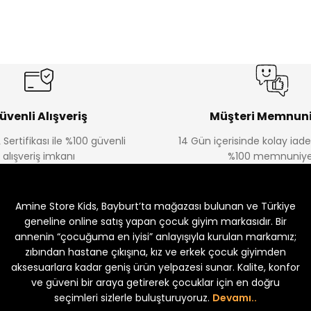
%20
%19
Urban Kız Çocuk Süveterli Tunik Gömlek
Navi Kız Çocuk Kot P
Yeni
Yeni
₺ 800
₺ 650
₺ 1.000
₺ 800
üvenli Alışveriş
Müşteri Memnuni
 Sertifikası ile %100 güvenli
14 Gün içerisinde kolay iad
alışveriş imkanı
%100 memnuniye
%22
%22
Koren Kız Çocuk ve Bebek Tayt
Koren Kız Çocuk ve Bebe
Amine Store Kids, Bayburt’ta mağazası bulunan ve Türkiye
Yeni
Yeni
₺ 250
₺ 250
₺ 320
₺ 320
geneline online satış yapan çocuk giyim markasıdır. Bir
annenin “çocuğuma en iyisi” anlayışıyla kurulan markamız;
zıbından hastane çıkışına, kız ve erkek çocuk giyimden
aksesuarlara kadar geniş ürün yelpazesi sunar. Kalite, konfor
ve güveni bir araya getirerek çocuklar için en doğru
seçimleri sizlerle buluşturuyoruz.
Devamı..