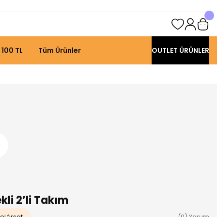
 100 TL
Tüm Ürünler
OUTLET ÜRÜNLER
kli 2’li Takım
l fırsat
(0) Yorum