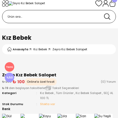
Geri Dön
Geri Dön
Geri Dön
Geri Dön
Geri Dön
k
k
 Ürünleri
iye
 Çorap
iye
tkı, Bere ve Eldiven
Kız Bebek
dy
 Gömlek
sesuarları
Battaniye
Anasayfa
Kız Bebek
Zeyro Kız Bebek Salopet
orap
ç Giyim
ı, Bere ve Eldiven
Body
Yeni
Zeyro Kız Bebek Salopet
ise
Kazak
ttaniye
ıtçıtlı Body
%50
₺ 100
₺ 200
Online'a özel fırsat
(0) Yorum
₺ 19
den başlayan taksitlerle!
Taksit Seçenekleri
k
Mont
dy
Çorap ve Patik
Kategori
Kız Bebek
,
Tüm Ürünler
,
Kız Bebek Salopet
,
SEÇ AL
100 TL
ömlek
Pantolon
ıtlı Body
astane Çıkışı ve Zıbın Seti
Stok Durumu
Stokta var
Renk
Giyim
Pijama Takımı
rap ve Patik
Pantolon