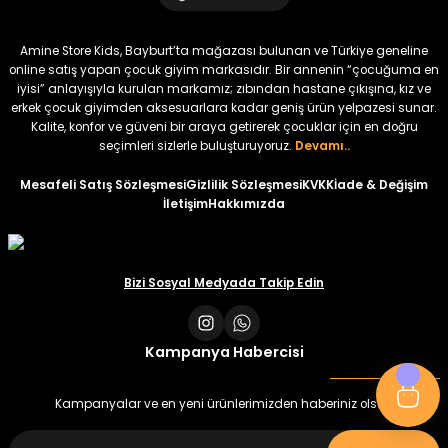
Yeni
Yeni
Yeni
₺ 320
₺ 320
₺ 320
Amine Store Kids, Bayburt’ta mağazası bulunan ve Türkiye geneline
₺ 250
₺ 250
₺ 250
online satış yapan çocuk giyim markasıdır. Bir annenin “çocuğuma en
iyisi” anlayışıyla kurulan markamız; zıbından hastane çıkışına, kız ve
erkek çocuk giyimden aksesuarlara kadar geniş ürün yelpazesi sunar.
%22
Kalite, konfor ve güveni bir araya getirerek çocuklar için en doğru
Devra Kız Bebek Tulum
seçimleri sizlerle buluşturuyoruz.
Devamı..
Yeni
Mesafeli Satış Sözleşmesi
Gizlilik Sözleşmesi
KVKK
İade & Değişim
İletişim
Hakkımızda
₺ 320
₺ 250
Bizi Sosyal Medyada Takip Edin
Kampanya Habercisi
Kampanyalar ve en yeni ürünlerimizden haberiniz olsun