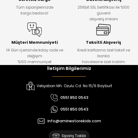
₺ 700
₺ 320
Tüm siparişlerinizde
256bit SSL Sertifikası ile %100
₺ 580
₺ 250
kargo bedava!
güvenli
alışveriş imkanı
%22
%22
Koren Kız Çocuk ve Bebek Tayt
Koren Kız Çocuk ve Bebek Tayt
Yeni
Yeni
Müşteri Memnuniyeti
Taksitli Alışveriş
14 Gün içerisinde kolay iade ve
Kredi kartlarına özel taksit ve
₺ 320
₺ 320
değişim
banka
₺ 250
₺ 250
%100 memnuniyet
havalesine özel indirim
İletişim Bilgilerimiz
%22
%22
Koren Kız Çocuk ve Bebek Tayt
Yovin Kız Bebek Tulum
Velişaban Mh. Ozulu Cd. No 15/6 Bayburt
Yeni
Yeni
0551 850 0543
₺ 320
₺ 320
0551 850 0543
₺ 250
₺ 250
info@aminestorekids.com
%22
%22
%22
Zorin Kız Bebek Tulum
Navel Kız Bebek Tulum
Fovin Kız Bebek Tulum
Sipariş Takibi