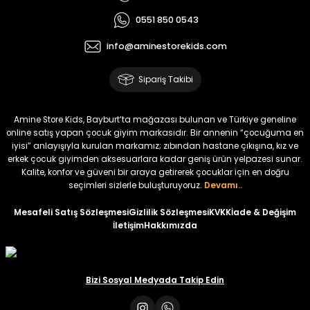
₺ 700
₺ 2.750
0551 850 0543
₺ 580
₺ 2.340
info@aminestorekids.com
%22
%22
Koren Kız Çocuk ve Bebek Tayt
Koren Kız Çocuk ve Bebek Tayt
Sipariş Takibi
Yeni
Yeni
₺ 320
₺ 320
Amine Store Kids, Bayburt’ta mağazası bulunan ve Türkiye geneline
₺ 250
₺ 250
online satış yapan çocuk giyim markasıdır. Bir annenin “çocuğuma en
iyisi” anlayışıyla kurulan markamız; zıbından hastane çıkışına, kız ve
erkek çocuk giyimden aksesuarlara kadar geniş ürün yelpazesi sunar.
%22
%22
Kalite, konfor ve güveni bir araya getirerek çocuklar için en doğru
Koren Kız Çocuk ve Bebek Tayt
Koren Kız Çocuk ve Bebek Tayt
seçimleri sizlerle buluşturuyoruz.
Devamı..
Yeni
Yeni
Mesafeli Satış Sözleşmesi
Gizlilik Sözleşmesi
KVKK
İade & Değişim
İletişim
Hakkımızda
₺ 320
₺ 320
₺ 250
₺ 250
Bizi Sosyal Medyada Takip Edin