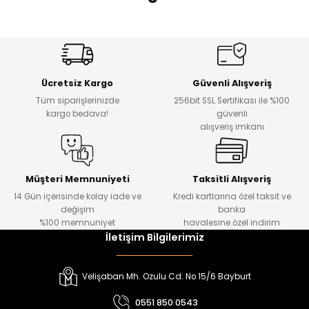
 Alt
lum
Amine
%27
%14
Dantelya Kız Çocuk Tişört
Puba Unisex Kot 3’lü Takım
ka ve Taç
Yeni
Yeni
Ücretsiz Kargo
Güvenli Alışveriş
lum
₺ 450
₺ 1.800
Tüm siparişlerinizde
256bit SSL Sertifikası ile %100
₺ 330
₺ 1.550
kargo bedava!
güvenli
lek
alışveriş imkanı
%20
%19
Urban Kız Çocuk Süveterli Tunik Gömlek
Navi Kız Çocuk Kot Pantolon
Yeni
Yeni
Müşteri Memnuniyeti
Taksitli Alışveriş
14 Gün içerisinde kolay iade ve
Kredi kartlarına özel taksit ve
₺ 1.000
₺ 800
değişim
banka
₺ 800
₺ 650
%100 memnuniyet
havalesine özel indirim
İletişim Bilgilerimiz
%17
%15
Melra Kız Çocuk Kot Pantolon
Tivon Kız Çocuk 3’lü Takım
Velişaban Mh. Ozulu Cd. No 15/6 Bayburt
Yeni
Yeni
0551 850 0543