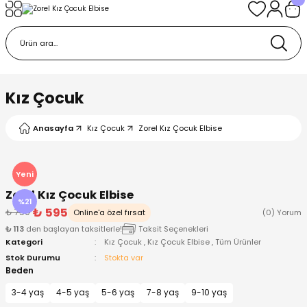
Geri Dön
Geri Dön
Geri Dön
Geri Dön
Geri Dön
k
k
 Ürünleri
iye
 Çorap
iye
tkı, Bere ve Eldiven
Kız Çocuk
dy
 Gömlek
sesuarları
Battaniye
Anasayfa
Kız Çocuk
Zorel Kız Çocuk Elbise
orap
ç Giyim
ı, Bere ve Eldiven
Body
Yeni
Zorel Kız Çocuk Elbise
ise
Kazak
ttaniye
ıtçıtlı Body
%21
₺ 595
₺ 750
Online'a özel fırsat
(0) Yorum
₺ 113
den başlayan taksitlerle!
Taksit Seçenekleri
k
Mont
dy
Çorap ve Patik
Kategori
Kız Çocuk
,
Kız Çocuk Elbise
,
Tüm Ürünler
Stok Durumu
Stokta var
ömlek
Pantolon
ıtlı Body
astane Çıkışı ve Zıbın Seti
Beden
3-4 yaş
4-5 yaş
5-6 yaş
7-8 yaş
9-10 yaş
Giyim
Pijama Takımı
rap ve Patik
Pantolon