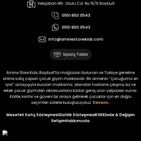
Melra Kız Çocuk Kot Pantolon
Tivon Kız Çocuk 3’lü Takım
Velişaban Mh. Ozulu Cd. No 15/6 Bayburt
Yeni
Yeni
0551 850 0543
₺ 700
₺ 2.750
0551 850 0543
₺ 580
₺ 2.340
info@aminestorekids.com
%22
%22
Koren Kız Çocuk ve Bebek Tayt
Koren Kız Çocuk ve Bebek Tayt
Sipariş Takibi
Yeni
Yeni
₺ 320
₺ 320
Amine Store Kids, Bayburt’ta mağazası bulunan ve Türkiye geneline
₺ 250
₺ 250
online satış yapan çocuk giyim markasıdır. Bir annenin “çocuğuma en
iyisi” anlayışıyla kurulan markamız; zıbından hastane çıkışına, kız ve
erkek çocuk giyimden aksesuarlara kadar geniş ürün yelpazesi sunar.
%22
%22
Kalite, konfor ve güveni bir araya getirerek çocuklar için en doğru
Koren Kız Çocuk ve Bebek Tayt
Koren Kız Çocuk ve Bebek Tayt
seçimleri sizlerle buluşturuyoruz.
Devamı..
Yeni
Yeni
Mesafeli Satış Sözleşmesi
Gizlilik Sözleşmesi
KVKK
İade & Değişim
İletişim
Hakkımızda
₺ 320
₺ 320
₺ 250
₺ 250