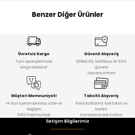
 Alt
lum
Benzer Diğer Ürünler
ka ve Taç
Amine
%27
%14
lum
Dantelya Kız Çocuk Tişört
Puba Unisex Kot 3’lü Takım
Yeni
Yeni
lek
Ücretsiz Kargo
Güvenli Alışveriş
₺ 450
₺ 1.800
Tüm siparişlerinizde
256bit SSL Sertifikası ile %100
₺ 330
₺ 1.550
kargo bedava!
güvenli
alışveriş imkanı
%20
%19
Urban Kız Çocuk Süveterli Tunik Gömlek
Navi Kız Çocuk Kot Pantolon
Yeni
Yeni
Müşteri Memnuniyeti
Taksitli Alışveriş
14 Gün içerisinde kolay iade ve
Kredi kartlarına özel taksit ve
₺ 1.000
₺ 800
değişim
banka
₺ 800
₺ 650
%100 memnuniyet
havalesine özel indirim
İletişim Bilgilerimiz
%17
%15