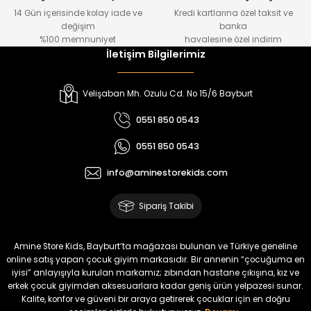
14 Gün içerisinde kolay iade ve
Kredi kartlarına özel taksit ve
₺ 1.000
₺ 800
değişim
banka
₺ 800
₺ 650
%100 memnuniyet
havalesine özel indirim
İletişim Bilgilerimiz
%17
%15
Melra Kız Çocuk Kot Pantolon
Tivon Kız Çocuk 3’lü Takım
Velişaban Mh. Ozulu Cd. No 15/6 Bayburt
Yeni
Yeni
0551 850 0543
₺ 700
₺ 2.750
0551 850 0543
₺ 580
₺ 2.340
info@aminestorekids.com
%22
%22
Koren Kız Çocuk ve Bebek Tayt
Koren Kız Çocuk ve Bebek Tayt
Sipariş Takibi
Yeni
Yeni
₺ 320
₺ 320
Amine Store Kids, Bayburt’ta mağazası bulunan ve Türkiye geneline
₺ 250
₺ 250
online satış yapan çocuk giyim markasıdır. Bir annenin “çocuğuma en
iyisi” anlayışıyla kurulan markamız; zıbından hastane çıkışına, kız ve
erkek çocuk giyimden aksesuarlara kadar geniş ürün yelpazesi sunar.
%22
%22
Kalite, konfor ve güveni bir araya getirerek çocuklar için en doğru