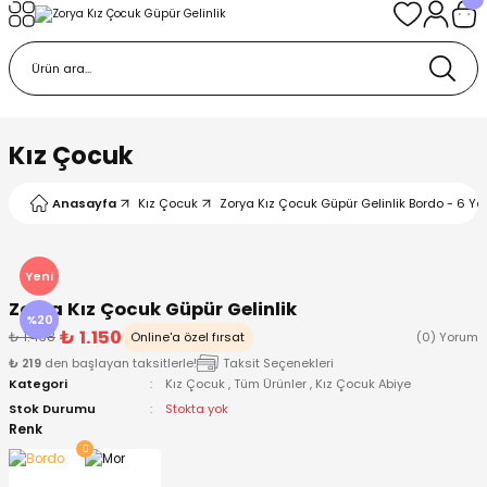
Geri Dön
Geri Dön
Geri Dön
Geri Dön
Geri Dön
k
k
 Ürünleri
iye
 Çorap
iye
tkı, Bere ve Eldiven
Kız Çocuk
dy
 Gömlek
sesuarları
Battaniye
Anasayfa
Kız Çocuk
Zorya Kız Çocuk Güpür Gelinlik Bordo - 6 Ya
orap
ç Giyim
ı, Bere ve Eldiven
Body
Yeni
Zorya Kız Çocuk Güpür Gelinlik
ise
Kazak
ttaniye
ıtçıtlı Body
%20
₺ 1.150
₺ 1.438
Online'a özel fırsat
(0) Yorum
₺ 219
den başlayan taksitlerle!
Taksit Seçenekleri
k
Mont
dy
Çorap ve Patik
Kategori
Kız Çocuk
,
Tüm Ürünler
,
Kız Çocuk Abiye
Stok Durumu
Stokta yok
ömlek
Pantolon
ıtlı Body
astane Çıkışı ve Zıbın Seti
Renk
Giyim
Pijama Takımı
rap ve Patik
Pantolon