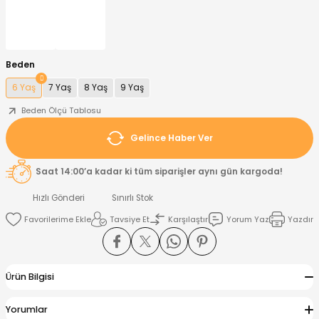
nt
Sweatshirt
ise
Pijama Takımı
Beden
ntolon
-Shirt
k
Salopet
6 Yaş
7 Yaş
8 Yaş
9 Yaş
jama Takımı
Takım
tane Çıkışı ve Zıbın Seti
-shirt
Beden Ölçü Tablosu
Gelince Haber Ver
lopet
Takım Elbise
ntolon
Takım
Saat 14:00’a kadar ki tüm siparişler aynı gün kargoda!
eatshirt
ek Alt
jama Takımı
ek Alt
Hızlı Gönderi
Sınırlı Stok
Tavsiye Et
Karşılaştır
Yorum Yaz
Yazdır
hirt
lopet
Tulum
kım
kımı
Ürün Bilgisi
yt
 Alt
Yorumlar