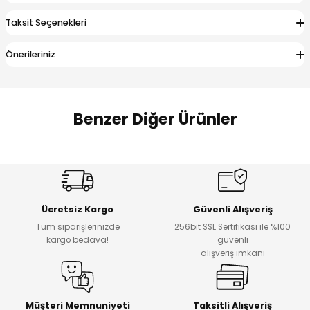
 Alt
lum
Taksit Seçenekleri
ka ve Taç
Önerileriniz
lum
Benzer Diğer Ürünler
lek
Amine
%27
%14
Dantelya Kız Çocuk Tişört
Puba Unisex Kot 3’lü Takım
Yeni
Yeni
Ücretsiz Kargo
Güvenli Alışveriş
₺ 450
₺ 1.800
Tüm siparişlerinizde
256bit SSL Sertifikası ile %100
₺ 330
₺ 1.550
kargo bedava!
güvenli
alışveriş imkanı
%20
%19
Urban Kız Çocuk Süveterli Tunik Gömlek
Navi Kız Çocuk Kot Pantolon
Yeni
Yeni
Müşteri Memnuniyeti
Taksitli Alışveriş