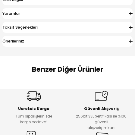
 Alt
lum
Yorumlar
ka ve Taç
Taksit Seçenekleri
lum
Önerileriniz
lek
Benzer Diğer Ürünler
Amine
%27
%14
Dantelya Kız Çocuk Tişört
Puba Unisex Kot 3’lü Takım
Yeni
Yeni
Ücretsiz Kargo
Güvenli Alışveriş
₺ 450
₺ 1.800
Tüm siparişlerinizde
256bit SSL Sertifikası ile %100
₺ 330
₺ 1.550
kargo bedava!
güvenli
alışveriş imkanı