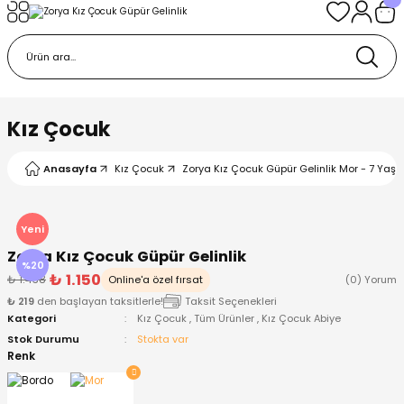
Geri Dön
Geri Dön
Geri Dön
Geri Dön
Geri Dön
k
k
 Ürünleri
iye
 Çorap
iye
tkı, Bere ve Eldiven
Kız Çocuk
dy
 Gömlek
sesuarları
Battaniye
Anasayfa
Kız Çocuk
Zorya Kız Çocuk Güpür Gelinlik Mor - 7 Yaş
orap
ç Giyim
ı, Bere ve Eldiven
Body
Yeni
Zorya Kız Çocuk Güpür Gelinlik
ise
Kazak
ttaniye
ıtçıtlı Body
%20
₺ 1.150
₺ 1.438
Online'a özel fırsat
(0) Yorum
₺ 219
den başlayan taksitlerle!
Taksit Seçenekleri
k
Mont
dy
Çorap ve Patik
Kategori
Kız Çocuk
,
Tüm Ürünler
,
Kız Çocuk Abiye
Stok Durumu
Stokta var
ömlek
Pantolon
ıtlı Body
astane Çıkışı ve Zıbın Seti
Renk
Giyim
Pijama Takımı
rap ve Patik
Pantolon