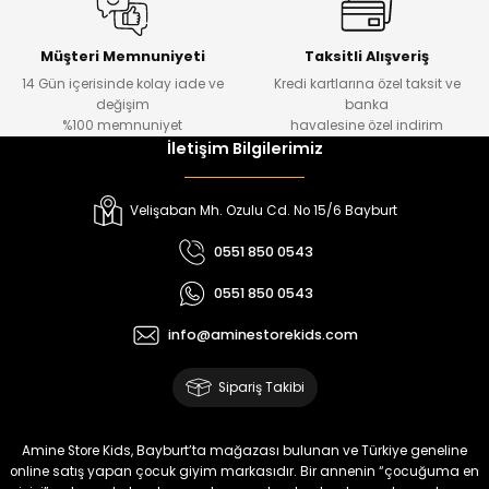
%20
%19
Urban Kız Çocuk Süveterli Tunik Gömlek
Navi Kız Çocuk Kot Pantolon
Yeni
Yeni
Müşteri Memnuniyeti
Taksitli Alışveriş
14 Gün içerisinde kolay iade ve
Kredi kartlarına özel taksit ve
₺ 1.000
₺ 800
değişim
banka
₺ 800
₺ 650
%100 memnuniyet
havalesine özel indirim
İletişim Bilgilerimiz
%17
%15
Melra Kız Çocuk Kot Pantolon
Tivon Kız Çocuk 3’lü Takım
Velişaban Mh. Ozulu Cd. No 15/6 Bayburt
Yeni
Yeni
0551 850 0543
₺ 700
₺ 2.750
0551 850 0543
₺ 580
₺ 2.340
info@aminestorekids.com
%22
%22
Koren Kız Çocuk ve Bebek Tayt
Koren Kız Çocuk ve Bebek Tayt
Sipariş Takibi
Yeni
Yeni
₺ 320
₺ 320
Amine Store Kids, Bayburt’ta mağazası bulunan ve Türkiye geneline
₺ 250
₺ 250
online satış yapan çocuk giyim markasıdır. Bir annenin “çocuğuma en