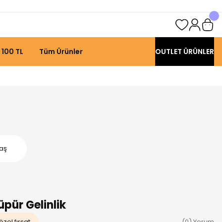
 100 TL
Tüm Ürünler
OUTLET ÜRÜNLER
Yaş
pür Gelinlik
özel fırsat
(0) Yorum