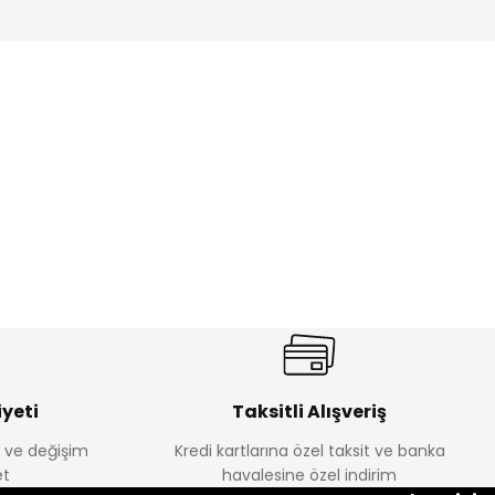
%17
antolon
Melra Kız Çocuk Kot Pantolon
Yeni
₺ 580
₺ 700
yeti
Taksitli Alışveriş
e ve değişim
Kredi kartlarına özel taksit ve banka
t
havalesine özel indirim
%22