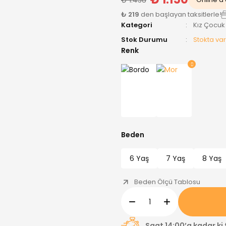
₺ 219
den başlayan taksitlerle!
Kategori
Kız Çocuk
Stok Durumu
Stokta var
Renk
Beden
6 Yaş
7 Yaş
8 Yaş
Beden Ölçü Tablosu
Saat 14:00’a kadar ki