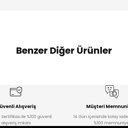
Benzer Diğer Ürünler
%20
%19
Urban Kız Çocuk Süveterli Tunik Gömlek
Navi Kız Çocuk Kot P
Yeni
Yeni
₺ 800
₺ 650
₺ 1.000
₺ 800
üvenli Alışveriş
Müşteri Memnuni
 Sertifikası ile %100 güvenli
14 Gün içerisinde kolay iad
alışveriş imkanı
%100 memnuniye
%22
%22