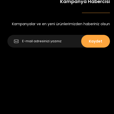
Kampanya Habercisi
k Tayt
Koren Kız Çocuk ve Bebek Tayt
Yeni
₺ 250
₺ 320
Kampanyalar ve en yeni ürünlerimizden haberiniz olsun
Kaydet