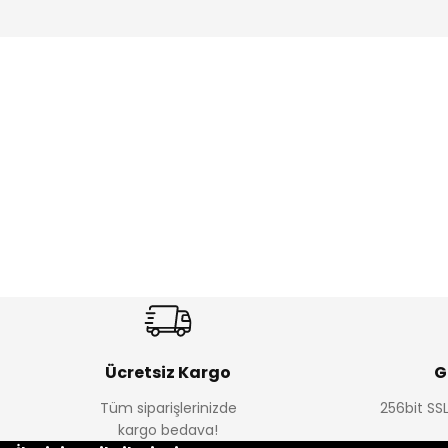
Amine
%27
%14
Dantelya Kız Çocuk Tişört
Puba Unisex Kot 3’lü Takım
Yeni
Yeni
₺ 330
₺ 1.550
₺ 450
₺ 1.800
Ücretsiz Kargo
G
Tüm siparişlerinizde
256bit SSL
kargo bedava!
%15
%22