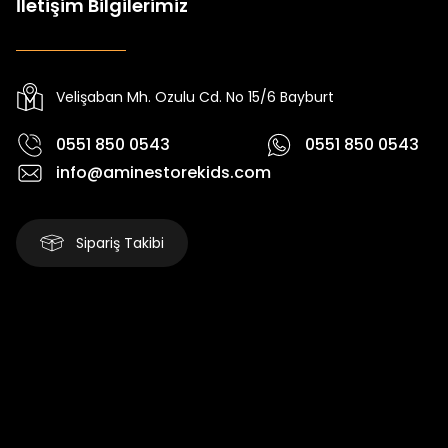
İletişim Bilgilerimiz
Tivon Kız Çocuk 3’lü Takım
Koren Kız Çocuk ve Bebek Tayt
Yeni
Yeni
₺ 2.340
₺ 250
₺ 2.750
₺ 320
Velişaban Mh. Ozulu Cd. No 15/6 Bayburt
0551 850 0543
0551 850 0543
info@aminestorekids.com
Sipariş Takibi