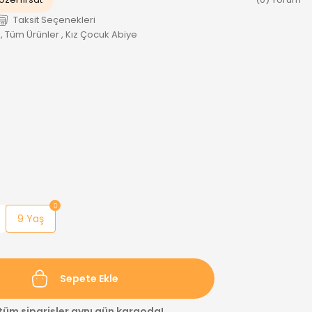
Taksit Seçenekleri
,
Tüm Ürünler
,
Kız Çocuk Abiye
9 Yaş
Sepete Ekle
 tüm siparişler aynı gün kargoda!