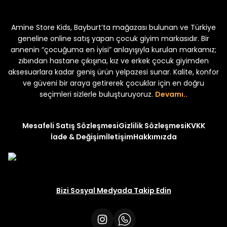
Koren Kız Çocuk ve Bebek Tayt
Koren Kız Çocuk ve Bebe
Amine Store Kids, Bayburt’ta mağazası bulunan ve Türkiye
Yeni
Yeni
₺ 250
₺ 250
₺ 320
₺ 320
geneline online satış yapan çocuk giyim markasıdır. Bir
annenin “çocuğuma en iyisi” anlayışıyla kurulan markamız;
zıbından hastane çıkışına, kız ve erkek çocuk giyimden
aksesuarlara kadar geniş ürün yelpazesi sunar. Kalite, konfor
ve güveni bir araya getirerek çocuklar için en doğru
seçimleri sizlerle buluşturuyoruz.
Devamı..
Mesafeli Satış Sözleşmesi
Gizlilik Sözleşmesi
KVKK
İade & Değişim
İletişim
Hakkımızda
Bizi Sosyal Medyada Takip Edin