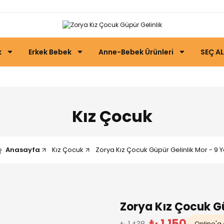
k
Erkek Bebek
Anne-Bebek Ürünleri
SEÇ AL
Kız Çocuk
Anasayfa
Kız Çocuk
Zorya Kız Çocuk Güpür Gelinlik Mor - 9 
Zorya Kız Çocuk Gü
₺ 1.150
₺ 1.438
Online'a 