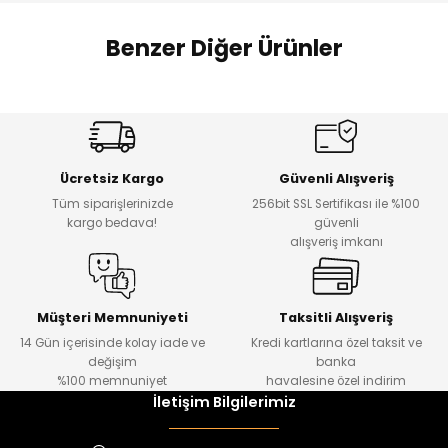
 Alt
lum
Benzer Diğer Ürünler
ka ve Taç
Amine
%27
%14
lum
Dantelya Kız Çocuk Tişört
Puba Unisex Kot 3’lü Takım
Yeni
Yeni
lek
Ücretsiz Kargo
Güvenli Alışveriş
₺ 450
₺ 1.800
Tüm siparişlerinizde
256bit SSL Sertifikası ile %100
₺ 330
₺ 1.550
kargo bedava!
güvenli
alışveriş imkanı
%20
%19
Urban Kız Çocuk Süveterli Tunik Gömlek
Navi Kız Çocuk Kot Pantolon
Yeni
Yeni
Müşteri Memnuniyeti
Taksitli Alışveriş
14 Gün içerisinde kolay iade ve
Kredi kartlarına özel taksit ve
₺ 1.000
₺ 800
değişim
banka
₺ 800
₺ 650
%100 memnuniyet
havalesine özel indirim
İletişim Bilgilerimiz
%17
%15