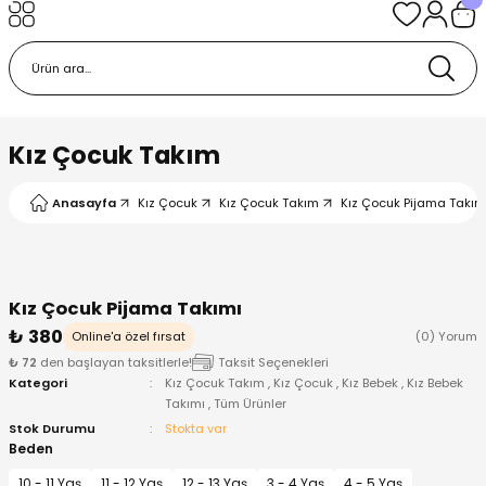
Geri Dön
Geri Dön
Geri Dön
Geri Dön
Geri Dön
k
k
 Ürünleri
iye
 Çorap
iye
tkı, Bere ve Eldiven
Kız Çocuk Takım
dy
 Gömlek
sesuarları
Battaniye
Anasayfa
Kız Çocuk
Kız Çocuk Takım
Kız Çocuk Pijama Takım
orap
ç Giyim
ı, Bere ve Eldiven
Body
Kız Çocuk Pijama Takımı
ise
Kazak
ttaniye
ıtçıtlı Body
₺ 380
Online'a özel fırsat
(0) Yorum
₺ 72
den başlayan taksitlerle!
Taksit Seçenekleri
k
Mont
dy
Çorap ve Patik
Kategori
Kız Çocuk Takım
,
Kız Çocuk
,
Kız Bebek
,
Kız Bebek
Takımı
,
Tüm Ürünler
ömlek
Pantolon
ıtlı Body
astane Çıkışı ve Zıbın Seti
Stok Durumu
Stokta var
Beden
Giyim
Pijama Takımı
rap ve Patik
Pantolon
10 - 11 Yaş
11 - 12 Yaş
12 - 13 Yaş
3 - 4 Yaş
4 - 5 Yaş