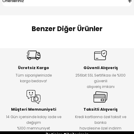
Önerileriniz
 Alt
lum
ka ve Taç
Benzer Diğer Ürünler
lum
%14
%20
lek
Puba Unisex Kot 3’lü Takım
Urban Kız Çocuk Süveterli Tunik Gömlek
Yeni
Yeni
Ücretsiz Kargo
Güvenli Alışveriş
₺ 1.800
₺ 1.000
Tüm siparişlerinizde
256bit SSL Sertifikası ile %100
₺ 1.550
₺ 800
kargo bedava!
güvenli
alışveriş imkanı
%15
%17
Tivon Kız Çocuk 3’lü Takım
Lorin Kız Çocuk 3’lü Takım
Yeni
Yeni
Müşteri Memnuniyeti
Taksitli Alışveriş
14 Gün içerisinde kolay iade ve
Kredi kartlarına özel taksit ve
₺ 2.750
₺ 900
değişim
banka
₺ 2.340
₺ 750
%100 memnuniyet
havalesine özel indirim