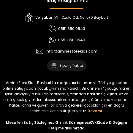
İletişim Bilgilerimiz
%22
%17
Oven Kız Çocuk 2’li Takım
Viren Kız Çocuk Deri Etekli Takım
Velişaban Mh. Ozulu Cd. No 15/6 Bayburt
Yeni
Yeni
0551 850 0543
₺ 450
₺ 800
0551 850 0543
₺ 350
₺ 665
info@aminestorekids.com
%17
%18
Melin Kız Çocuk 2’li Takım
Bella Kız Çocuk 2’li Jile Elbise
Sipariş Takibi
Yeni
Yeni
₺ 1.150
₺ 2.200
Amine Store Kids, Bayburt’ta mağazası bulunan ve Türkiye geneline
₺ 950
₺ 1.800
online satış yapan çocuk giyim markasıdır. Bir annenin “çocuğuma en
iyisi” anlayışıyla kurulan markamız; zıbından hastane çıkışına, kız ve
erkek çocuk giyimden aksesuarlara kadar geniş ürün yelpazesi sunar.
Kalite, konfor ve güveni bir araya getirerek çocuklar için en doğru
Krep Kumaş Gömlek Ayrobin Kumaş Kile İkili Takım
seçimleri sizlerle buluşturuyoruz.
Devamı..
Mesafeli Satış Sözleşmesi
Gizlilik Sözleşmesi
KVKK
İade & Değişim
İletişim
Hakkımızda