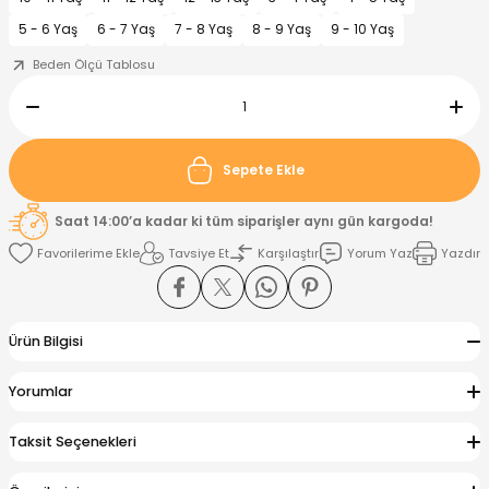
5 - 6 Yaş
6 - 7 Yaş
7 - 8 Yaş
8 - 9 Yaş
9 - 10 Yaş
nt
Sweatshirt
ise
Pijama Takımı
Beden Ölçü Tablosu
ntolon
-Shirt
k
Salopet
jama Takımı
Takım
tane Çıkışı ve Zıbın Seti
-shirt
Sepete Ekle
Saat 14:00’a kadar ki tüm siparişler aynı gün kargoda!
lopet
Takım Elbise
ntolon
Takım
Tavsiye Et
Karşılaştır
Yorum Yaz
Yazdır
eatshirt
ek Alt
jama Takımı
ek Alt
hirt
lopet
Tulum
Ürün Bilgisi
Yorumlar
kım
kımı
Taksit Seçenekleri
yt
 Alt