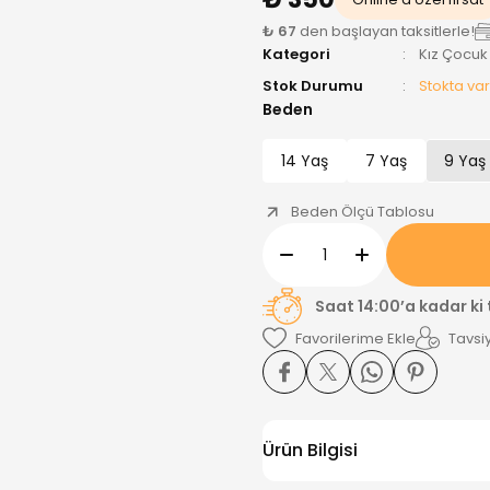
₺ 67
den başlayan taksitlerle!
Kategori
Kız Çocuk
Stok Durumu
Stokta var
Beden
14 Yaş
7 Yaş
9 Yaş
Beden Ölçü Tablosu
Saat 14:00’a kadar ki
Tavsiy
Ürün Bilgisi