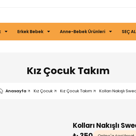
k
Erkek Bebek
Anne-Bebek Ürünleri
SEÇ AL
Kız Çocuk Takım
Anasayfa
Kız Çocuk
Kız Çocuk Takım
Kolları Nakışlı Swe
Kolları Nakışlı Swe
₺ 350
Online'a özel fırsat