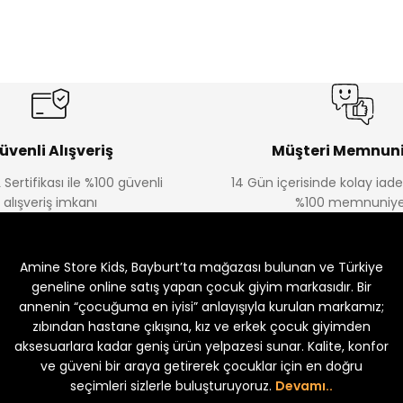
%15
%17
ik Gömlek
Tivon Kız Çocuk 3’lü Takım
Lorin Kız Çocuk 3’lü
Yeni
Yeni
₺ 2.340
₺ 750
₺ 2.750
₺ 900
üvenli Alışveriş
Müşteri Memnuni
 Sertifikası ile %100 güvenli
14 Gün içerisinde kolay iad
alışveriş imkanı
%100 memnuniye
%18
Bella Kız Çocuk 2’li Jile Elbise
Krep Kumaş Gömlek Ayrobin 
Amine Store Kids, Bayburt’ta mağazası bulunan ve Türkiye
Yeni
₺ 1.800
₺ 1.200
₺ 2.200
geneline online satış yapan çocuk giyim markasıdır. Bir
annenin “çocuğuma en iyisi” anlayışıyla kurulan markamız;
zıbından hastane çıkışına, kız ve erkek çocuk giyimden
aksesuarlara kadar geniş ürün yelpazesi sunar. Kalite, konfor
ve güveni bir araya getirerek çocuklar için en doğru
seçimleri sizlerle buluşturuyoruz.
Devamı..