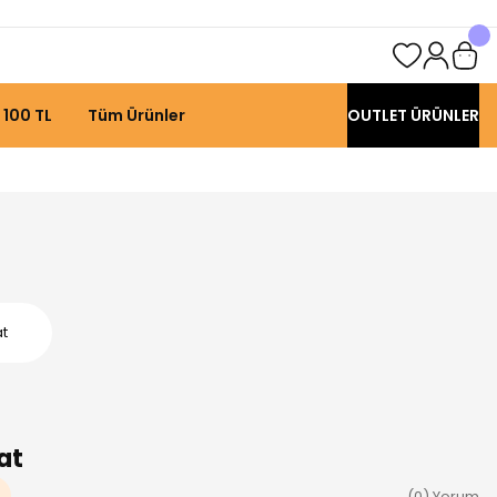
 100 TL
Tüm Ürünler
OUTLET ÜRÜNLER
at
at
(0) Yorum