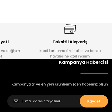
%22
 Takım
Oven Kız Çocuk 2’li Takım
Yeni
₺ 350
₺ 450
yeti
Taksitli Alışveriş
e ve değişim
Kredi kartlarına özel taksit ve banka
Amine
t
havalesine özel indirim
%13
Kampanya Habercisi
Kumaş Kile İkili Takım
Belis Kız Çocuk Takım
₺ 695
₺ 800
Kampanyalar ve en yeni ürünlerimizden haberiniz olsun
Kaydet