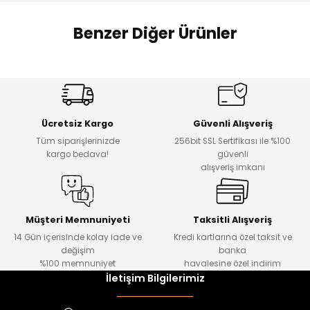
 Alt
lum
Benzer Diğer Ürünler
ka ve Taç
%14
%20
lum
Puba Unisex Kot 3’lü Takım
Urban Kız Çocuk Süveterli Tunik Gömlek
Yeni
Yeni
lek
Ücretsiz Kargo
Güvenli Alışveriş
₺ 1.800
₺ 1.000
Tüm siparişlerinizde
256bit SSL Sertifikası ile %100
₺ 1.550
₺ 800
kargo bedava!
güvenli
alışveriş imkanı
%15
%17
Tivon Kız Çocuk 3’lü Takım
Lorin Kız Çocuk 3’lü Takım
Yeni
Yeni
Müşteri Memnuniyeti
Taksitli Alışveriş
14 Gün içerisinde kolay iade ve
Kredi kartlarına özel taksit ve
₺ 2.750
₺ 900
değişim
banka
₺ 2.340
₺ 750
%100 memnuniyet
havalesine özel indirim
İletişim Bilgilerimiz
%22
%17