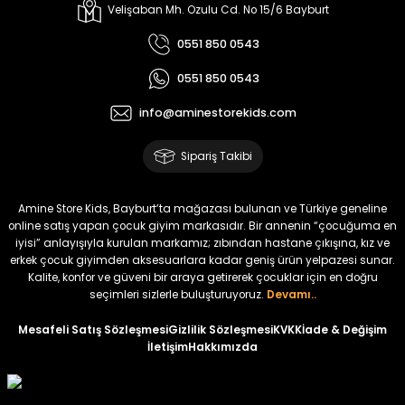
Oven Kız Çocuk 2’li Takım
Viren Kız Çocuk Deri Etekli Takım
Velişaban Mh. Ozulu Cd. No 15/6 Bayburt
Yeni
Yeni
0551 850 0543
₺ 450
₺ 800
0551 850 0543
₺ 350
₺ 665
info@aminestorekids.com
%17
%18
Melin Kız Çocuk 2’li Takım
Bella Kız Çocuk 2’li Jile Elbise
Sipariş Takibi
Yeni
Yeni
₺ 1.150
₺ 2.200
Amine Store Kids, Bayburt’ta mağazası bulunan ve Türkiye geneline
₺ 950
₺ 1.800
online satış yapan çocuk giyim markasıdır. Bir annenin “çocuğuma en
iyisi” anlayışıyla kurulan markamız; zıbından hastane çıkışına, kız ve
erkek çocuk giyimden aksesuarlara kadar geniş ürün yelpazesi sunar.
Kalite, konfor ve güveni bir araya getirerek çocuklar için en doğru
Krep Kumaş Gömlek Ayrobin Kumaş Kile İkili Takım
seçimleri sizlerle buluşturuyoruz.
Devamı..
Mesafeli Satış Sözleşmesi
Gizlilik Sözleşmesi
KVKK
İade & Değişim
İletişim
Hakkımızda
₺ 1.200