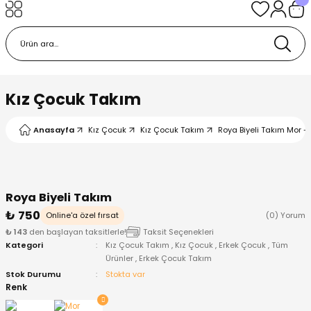
Geri Dön
Geri Dön
Geri Dön
Geri Dön
Geri Dön
k
k
 Ürünleri
iye
 Çorap
iye
tkı, Bere ve Eldiven
Kız Çocuk Takım
dy
 Gömlek
sesuarları
Battaniye
Anasayfa
Kız Çocuk
Kız Çocuk Takım
Roya Biyeli Takım Mor - 
orap
ç Giyim
ı, Bere ve Eldiven
Body
Roya Biyeli Takım
ise
Kazak
ttaniye
ıtçıtlı Body
₺ 750
Online'a özel fırsat
(0) Yorum
₺ 143
den başlayan taksitlerle!
Taksit Seçenekleri
k
Mont
dy
Çorap ve Patik
Kategori
Kız Çocuk Takım
,
Kız Çocuk
,
Erkek Çocuk
,
Tüm
Ürünler
,
Erkek Çocuk Takım
ömlek
Pantolon
ıtlı Body
astane Çıkışı ve Zıbın Seti
Stok Durumu
Stokta var
Renk
Giyim
Pijama Takımı
rap ve Patik
Pantolon