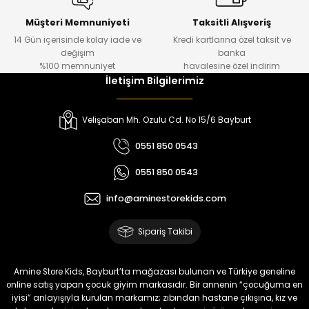
Tivon Kız Çocuk 3’lü Takım
Lorin Kız Çocuk 3’lü Takım
Yeni
Yeni
Müşteri Memnuniyeti
Taksitli Alışveriş
14 Gün içerisinde kolay iade ve
Kredi kartlarına özel taksit ve
₺ 2.750
₺ 900
değişim
banka
₺ 2.340
₺ 750
%100 memnuniyet
havalesine özel indirim
İletişim Bilgilerimiz
%22
%17
Oven Kız Çocuk 2’li Takım
Viren Kız Çocuk Deri Etekli Takım
Velişaban Mh. Ozulu Cd. No 15/6 Bayburt
Yeni
Yeni
0551 850 0543
₺ 450
₺ 800
0551 850 0543
₺ 350
₺ 665
info@aminestorekids.com
%17
%18
Melin Kız Çocuk 2’li Takım
Bella Kız Çocuk 2’li Jile Elbise
Sipariş Takibi
Yeni
Yeni
₺ 1.150
₺ 2.200
Amine Store Kids, Bayburt’ta mağazası bulunan ve Türkiye geneline
₺ 950
₺ 1.800
online satış yapan çocuk giyim markasıdır. Bir annenin “çocuğuma en
iyisi” anlayışıyla kurulan markamız; zıbından hastane çıkışına, kız ve