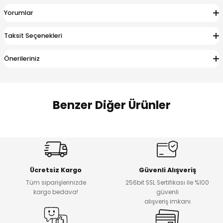
 Alt
lum
Yorumlar
ka ve Taç
Taksit Seçenekleri
Önerileriniz
lum
lek
Benzer Diğer Ürünler
%14
%20
Puba Unisex Kot 3’lü Takım
Urban Kız Çocuk Süveterli Tunik Gömlek
Yeni
Yeni
Ücretsiz Kargo
Güvenli Alışveriş
₺ 1.800
₺ 1.000
Tüm siparişlerinizde
256bit SSL Sertifikası ile %100
₺ 1.550
₺ 800
kargo bedava!
güvenli
alışveriş imkanı
%15
%17