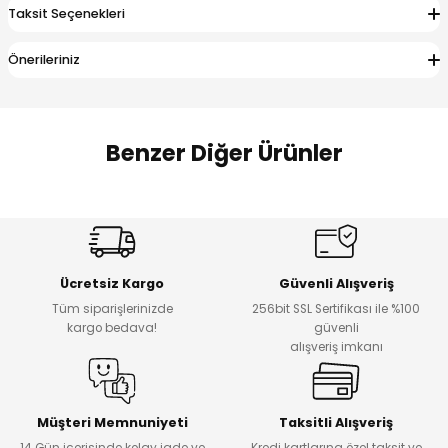
Taksit Seçenekleri
 Alt
lum
Önerileriniz
ka ve Taç
lum
Benzer Diğer Ürünler
lek
%14
%20
Puba Unisex Kot 3’lü Takım
Urban Kız Çocuk Süveterli Tunik Gömlek
Yeni
Yeni
Ücretsiz Kargo
Güvenli Alışveriş
₺ 1.800
₺ 1.000
Tüm siparişlerinizde
256bit SSL Sertifikası ile %100
₺ 1.550
₺ 800
kargo bedava!
güvenli
alışveriş imkanı
%15
%17
Tivon Kız Çocuk 3’lü Takım
Lorin Kız Çocuk 3’lü Takım
Yeni
Yeni
Müşteri Memnuniyeti
Taksitli Alışveriş