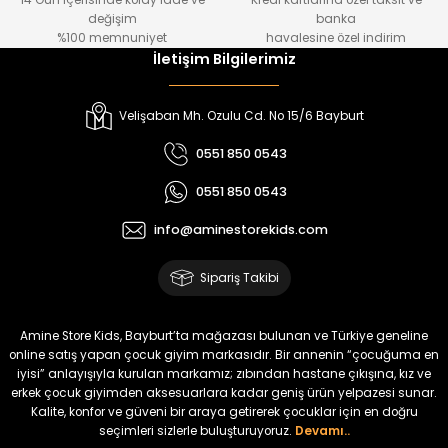
14 Gün içerisinde kolay iade ve
Kredi kartlarına özel taksit ve
₺ 2.750
₺ 900
değişim
banka
₺ 2.340
₺ 750
%100 memnuniyet
havalesine özel indirim
İletişim Bilgilerimiz
%22
%17
Oven Kız Çocuk 2’li Takım
Viren Kız Çocuk Deri Etekli Takım
Velişaban Mh. Ozulu Cd. No 15/6 Bayburt
Yeni
Yeni
0551 850 0543
₺ 450
₺ 800
0551 850 0543
₺ 350
₺ 665
info@aminestorekids.com
%17
%18
Melin Kız Çocuk 2’li Takım
Bella Kız Çocuk 2’li Jile Elbise
Sipariş Takibi
Yeni
Yeni
₺ 1.150
₺ 2.200
Amine Store Kids, Bayburt’ta mağazası bulunan ve Türkiye geneline
₺ 950
₺ 1.800
online satış yapan çocuk giyim markasıdır. Bir annenin “çocuğuma en
iyisi” anlayışıyla kurulan markamız; zıbından hastane çıkışına, kız ve
erkek çocuk giyimden aksesuarlara kadar geniş ürün yelpazesi sunar.
Kalite, konfor ve güveni bir araya getirerek çocuklar için en doğru
Krep Kumaş Gömlek Ayrobin Kumaş Kile İkili Takım
seçimleri sizlerle buluşturuyoruz.
Devamı..