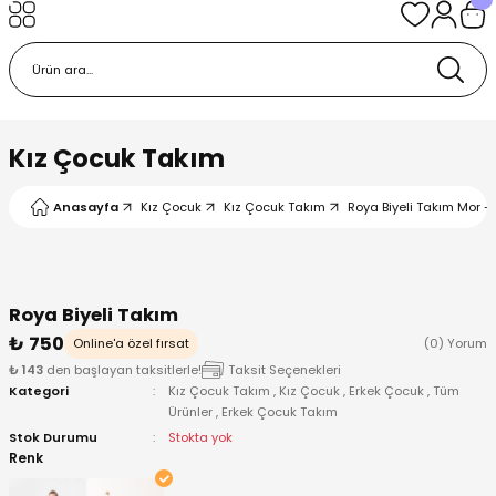
Geri Dön
Geri Dön
Geri Dön
Geri Dön
Geri Dön
k
k
 Ürünleri
iye
 Çorap
iye
tkı, Bere ve Eldiven
Kız Çocuk Takım
dy
 Gömlek
sesuarları
Battaniye
Anasayfa
Kız Çocuk
Kız Çocuk Takım
Roya Biyeli Takım Mor -
orap
ç Giyim
ı, Bere ve Eldiven
Body
Roya Biyeli Takım
ise
Kazak
ttaniye
ıtçıtlı Body
₺ 750
Online'a özel fırsat
(0) Yorum
₺ 143
den başlayan taksitlerle!
Taksit Seçenekleri
k
Mont
dy
Çorap ve Patik
Kategori
Kız Çocuk Takım
,
Kız Çocuk
,
Erkek Çocuk
,
Tüm
Ürünler
,
Erkek Çocuk Takım
ömlek
Pantolon
ıtlı Body
astane Çıkışı ve Zıbın Seti
Stok Durumu
Stokta yok
Renk
Giyim
Pijama Takımı
rap ve Patik
Pantolon