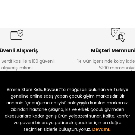
%15
%17
ik Gömlek
Tivon Kız Çocuk 3’lü Takım
Lorin Kız Çocuk 3’lü
Yeni
Yeni
₺ 2.340
₺ 750
₺ 2.750
₺ 900
üvenli Alışveriş
Müşteri Memnuni
 Sertifikası ile %100 güvenli
14 Gün içerisinde kolay iad
alışveriş imkanı
%100 memnuniye
%18
Bella Kız Çocuk 2’li Jile Elbise
Krep Kumaş Gömlek Ayrobin 
Amine Store Kids, Bayburt’ta mağazası bulunan ve Türkiye
Yeni
₺ 1.800
₺ 1.200
₺ 2.200
geneline online satış yapan çocuk giyim markasıdır. Bir
annenin “çocuğuma en iyisi” anlayışıyla kurulan markamız;
zıbından hastane çıkışına, kız ve erkek çocuk giyimden
aksesuarlara kadar geniş ürün yelpazesi sunar. Kalite, konfor
ve güveni bir araya getirerek çocuklar için en doğru
seçimleri sizlerle buluşturuyoruz.
Devamı..