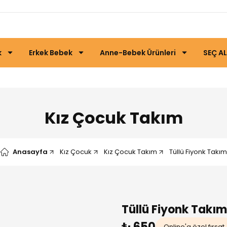
k
Erkek Bebek
Anne-Bebek Ürünleri
SEÇ AL
Kız Çocuk Takım
Anasayfa
Kız Çocuk
Kız Çocuk Takım
Tüllü Fiyonk Takım
Tüllü Fiyonk Takım
₺ 650
Online'a özel fırsat