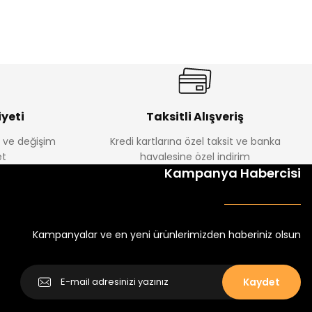
%22
 Takım
Oven Kız Çocuk 2’li Takım
Yeni
₺ 350
₺ 450
yeti
Taksitli Alışveriş
e ve değişim
Kredi kartlarına özel taksit ve banka
Amine
t
havalesine özel indirim
%13
Kampanya Habercisi
Kumaş Kile İkili Takım
Belis Kız Çocuk Takım
₺ 695
₺ 800
Kampanyalar ve en yeni ürünlerimizden haberiniz olsun
Kaydet